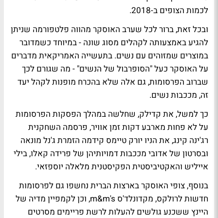
לכמות הצופים ב-2018.
ובכל זאת, ברור לכל שערב האוסקר מהווה פלטפורמה שניתן
להגיע באמצעותה לקהלים מסוג שונה - במיוחד כשמדובר
במוצרים שמזוהים עם נשים. בתעשייה האמריקאית מדברים
על האוסקר כעל "הסופרבול של הנשים" - מה שגורם לכך
שברוב הפרסומות, גם אלה שלא בהכרח מופנות לקהל יעד
זה, מככבות נשים.
כך למשל, את קדילק, שחלשה במהלך הפסקות הפרסומות
על לא פחות מארבע דקות זמן אוויר, פרסמה השחקנית
רג'ינה קינג, את הניו יורק טיימס קידמה הזמרת ג'נל מונאה
ובסרטון של אדובי מככבות דמויותיהן של פרידה קאלו, בילי
אייליש והאקטיביסטית הפקיסטנית מלאלה יוספזאי.
בנוסף, צופי האוסקר בארצות הברית נחשפו גם לפרסומות
חדשות לרולקס, מקדונלד'ס m&m's, וכן לקמפיין מדיה של
היינץ ששכנע גולשים להעלות לרשת פריימים מסרטים