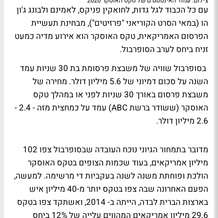
צילום: עמוד האינסטגרם של טקס האוסקר 2020
עם כל הכבוד לגל גדות, לחואקין פניקס, לאמינם ולבונג ג'ון
הו (במאי הסרט הקוריאני "פרזיטים"), מבחינת תעשיית
הפרסום האמריקאית, טקס האוסקר הוא אירוע מדיה כמעט
זניח ביחס לערב הסופרבול.
בסופרבול שוויה של משבצת פרסומת בת 30 שניות עמד
השנה על סכום דמיוני של 5.6 מיליון דולר. מחירה של
משבצת פרסום באורך 30 שניות לפני או במהלך טקס
האוסקר (ששודר ברשת ABC) עמד על כמחצית מזה - 2.4 -
2.6 מיליון דולר.
מדובר בתמחור הגיוני נוכח העובדה שבסופרבול צפו 102
מיליון אמריקאים, בעוד שכמות הצופים בטקס האוסקר
הולכת ופוחתת משנה לשנה בעקביות די מרשימה. למעשה,
הפעם האחרונה שבה צפו בטקס יותר מ-40 מיליון איש
בארצות הברית לבדה, הייתה ב- 2014, ואשתקד צפו בטקס
29.6 מיליון אמריקאים המהווים עלייה של 12% ביחס