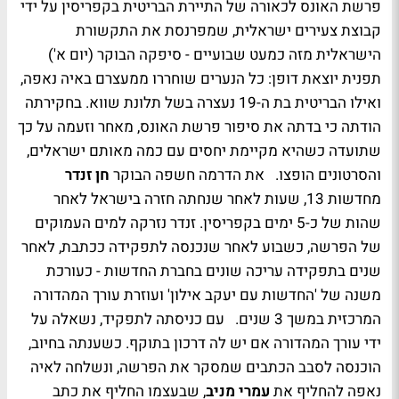
פרשת האונס לכאורה של התיירת הבריטית בקפריסין על ידי
קבוצת צעירים ישראלית, שמפרנסת את התקשורת
הישראלית מזה כמעט שבועיים - סיפקה הבוקר (יום א')
תפנית יוצאת דופן: כל הנערים שוחררו ממעצרם באיה נאפה,
ואילו הבריטית בת ה-19 נעצרה בשל תלונת שווא. בחקירתה
הודתה כי בדתה את סיפור פרשת האונס, מאחר וזעמה על כך
שתועדה כשהיא מקיימת יחסים עם כמה מאותם ישראלים,
והסרטונים הופצו. את הדרמה חשפה הבוקר
חן זנדר
מחדשות 13, שעות לאחר שנחתה חזרה בישראל לאחר
שהות של כ-5 ימים בקפריסין. זנדר נזרקה למים העמוקים
של הפרשה, כשבוע לאחר שנכנסה לתפקידה ככתבת, לאחר
שנים בתפקידה עריכה שונים בחברת החדשות - כעורכת
משנה של 'החדשות עם יעקב אילון' ועוזרת עורך המהדורה
המרכזית במשך 3 שנים. עם כניסתה לתפקיד, נשאלה על
ידי עורך המהדורה אם יש לה דרכון בתוקף. כשענתה בחיוב,
הוכנסה לסבב הכתבים שמסקר את הפרשה, ונשלחה לאיה
נאפה להחליף את
עמרי מניב
, שבעצמו החליף את כתב