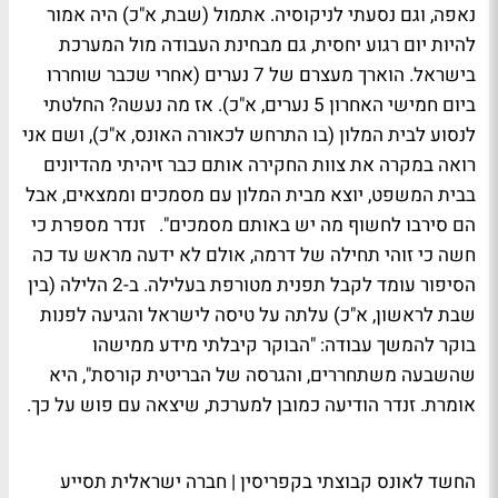
נאפה, וגם נסעתי לניקוסיה. אתמול (שבת, א"כ) היה אמור
להיות יום רגוע יחסית, גם מבחינת העבודה מול המערכת
בישראל. הוארך מעצרם של 7 נערים (אחרי שכבר שוחררו
ביום חמישי האחרון 5 נערים, א"כ). אז מה נעשה? החלטתי
לנסוע לבית המלון (בו התרחש לכאורה האונס, א"כ), ושם אני
רואה במקרה את צוות החקירה אותם כבר זיהיתי מהדיונים
בבית המשפט, יוצא מבית המלון עם מסמכים וממצאים, אבל
הם סירבו לחשוף מה יש באותם מסמכים". זנדר מספרת כי
חשה כי זוהי תחילה של דרמה, אולם לא ידעה מראש עד כה
הסיפור עומד לקבל תפנית מטורפת בעלילה. ב-2 הלילה (בין
שבת לראשון, א"כ) עלתה על טיסה לישראל והגיעה לפנות
בוקר להמשך עבודה: "הבוקר קיבלתי מידע ממישהו
שהשבעה משתחררים, והגרסה של הבריטית קורסת", היא
אומרת. זנדר הודיעה כמובן למערכת, שיצאה עם פוש על כך.
החשד לאונס קבוצתי בקפריסין | חברה ישראלית תסייע