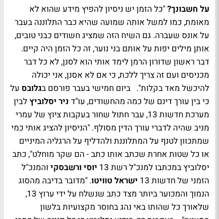
על חשבונך?
"כל הזמן יש ניסיון להפיץ מידע שהוא לא
מאומת, כמו למשל אותה שמועה שהיא כבר התלוננה בעבר
על אונס שעברה. גם השיח הזה שמציג חשודים כבני טובים,
אותן מילים יפות על אותם בני נוער, זה כל הזמן היה קיים.
דבר ראשון שדורון הרמן לימד אותי הוא לסנן, לא כל דבר
מכניסים ועם זה צריך ללכת, כי אם לא אסנן, אני יכולה
להיכשל מאד בקלות". ביום חמישי בעבר פורסם ב
גלובס
על
כי בין עורך דינם של כמה מהחשודים, עו"ד
ניר יסלוביץ
לבין
מערכת חדשות 13, עבר חתול שחור בעקבות ציוץ של עמרי
מניב שהיה לדברי עורך הדין מסולף. "הניסיון להציג אותי כמי
שמתכוון לטנף על המתלוננת ולהדליף על הרגליה המיניים
או כל שטות אחרת שכתב אותו כתב - הם שקר מוחלט", כתב
יסלוביץ במכתבו למנכ"ל רשת 13
יוסי ורשבסקי
והמנכ"ל
הזמני של חדשות 13
ישראל טוויטו
. "מדובר בדיבה מהסוג
הנמוך והמכוער ביותר מצד כתב שנשלח על ידי ערוץ 13,
שלאורך כל שהותו באי נהג בחוסר מקצועיות בלשון