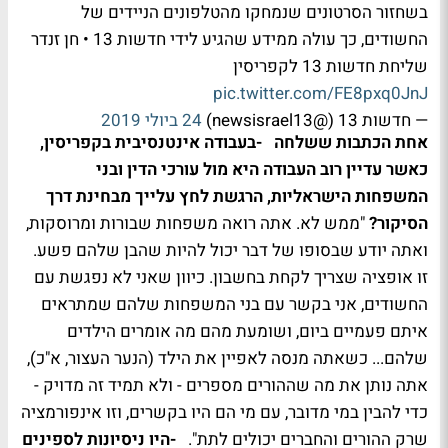
בשחזור הסרטונים שנמחקו מהטלפונים הניידים של
החשודים, כך עולה ממידע שהגיע לידי חדשות 13 • חן זנדר
שליחת חדשות 13 לקפריסין
pic.twitter.com/FE8pxq0JnJ
— חדשות 13 (@newsisrael13)
24 ביולי 2019
אחת הכתבות ששלחה
-בעבודה אינטנסיבית בקפריסין,
כאשר עדיין רוב העבודה היא מול עורכי הדין ובני
המשפחות הישראליות, הרגשת לחץ עלייך מבחינת דרך
הסיקור?
"ממש לא. אתה רואה משפחות שבורות ומרוסקות,
ואתה יודע שבסופו של דבר יכול להיות שהבן שלהם פשע.
זו אופציה שצריך לקחת בחשבון. כיוון שאני לא נפגשת עם
החשודים, אני בקשר עם בני המשפחות שלהם שמתראים
איתם פעמיים ביום, ושומעת מהם מה אומרים הילדים
שלהם... כשאתה מנסה לאפיין את הילד (הנער העצור, א"כ),
אתה נותן את מה שההורים מספרים - ולא תמיד זה מדויק -
כדי להבין במי מדובר, עם מי הם היו בקשרים, וזו אינפורמציה
שרק ההורים והחברים יכולים לתת".
-היו ניסיונות לספינים