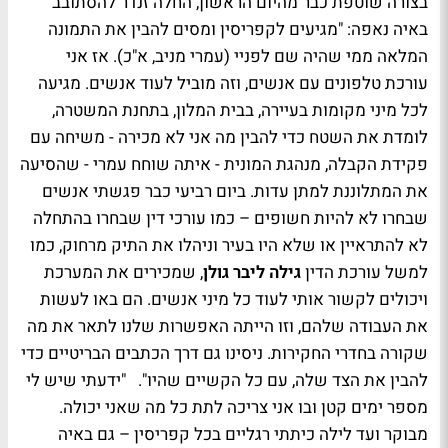
בצורה שוטפת כבר מהיום הראשון, החלה זנדר להסתובב
באיה נאפה: "מגיעים לקפריסין ומסים להבין את התמונה
המלאה ממי שהיה שם לפניי (עמרי מניב, א"כ). אז אני
עורכת טלפונים עם אנשים, וזה מוביל לעוד אנשים. מגיעה
לכל מיני מקומות בעיירה, בבית המלון, בתחנת המשטרה,
לומדת את השטח כדי להבין מה אני לא מכירה - משיחה עם
פקידת הקבלה, מנהגת המונית - איתה שוחח עמרי - שהסיעה
את המתלוננת למתן עדות. ביום רביעי כבר פגשתי אנשים
שבחרו לא להיות חשופים – כמו עורכי דין שבחרו בהתחלה
לא להתראיין או שלא היו בעיר וניהלו את התיק מרחוק, כמו
למשל עורכת הדין
גילה ליבר גולן
, שמכירים את המערכת
ויכולים לקשור אותי לעוד כל מיני אנשים. הם באו לעשות
את העבודה שלהם, וזו הייתה האפשרות שלנו לתאר את מה
שקורה בחדרי החקירות. ניסינו גם דרך הכתבים הבריטיים כדי
להבין את הצד שלה, עם כל הקשיים שהיו". "ידעתי שיש לי
מספר ימים קטן ובו אני צריכה לתת כל מה שאני יכולה.
מבוקר ועד לילה כיתתי רגליים בכל קפריסין – גם באיה