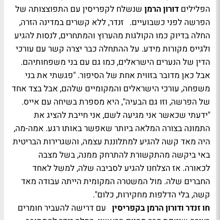
הפלילים
דורון הרמן
שנשלח לקפריסין עם התפוצצותה של
הפרשה לפני כשבועיים. זנדר, ללא קשרים במדינה הזרה,
החלה בדיוק כמו הקולגות מהערוץ והמתחרים, לנסות להגיע
ולגייס מקורות מידע. על ההתחלה כבר יצרה קשר עם עורכי
הדין של הנערים הישראלים, כמו גם עם בני משפחותיהם.
אבל כאן מדובר בזווית אחת של הסיפור. "פגשתי את בני
משפחה, עורכי הישראלים והמקומיים שלהם, אבל בצד אחד
של הפרשה, וזו גם הבעיה", היא מספרת בשיחה עם אייס.
"ידעתי שכאשר אני מגיעה לשם, אני חייבת להציג את
התמונה בצורה המלאה ביותר שאפשר באותו רגע. אמה-מה,
היה מאד קשה להגיע למתלוננת עצמה, והשגרירות הבריטית
באי ביקשה מהתקשורת להתרחק ממנה, בשל מצבה
לכאורה. אז הצלחנו להגיע לסביבה שלה, למשל לאחד
החברים שלה. מול המשטרה המקומית הייתה עבודה מאד
קשה, בלי הדלפות מחקירות, כלום".
חו זנדר ודורון הרמן בקפריסין
עם דרישה להעביר חומרים