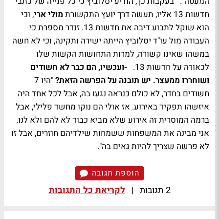
המעטה". בעקבות כך, הודיע יסלוביץ כי כל פנייה של כתבי
חדשות 13 אליו, תעשה דרך יועץ התקשורת
מולי ארי
, וכי
הוא שוקל לתבוע דיבה את חדשות 13. זנדר מספרת כי
העבודה מול עו"ד יסלוביץ הייתה ישירה ותקינה, וכי לא חשה
במשהו שאינו קשורה, למרות התחושות הקשות שלו
לכאורה על חדשות 13.
-ועכשיו, הם כבר לא חשודים
ושוחררו ממעצר. יש תובנה על הפרשה הזאת?
"היו 7
חשודים בחדר, לא כולם כנראה נגעו בה, אבל לכל אחד היה
איזשהו תפקיד באירוע. אז אולי הם נוקו מחשד פלילי, אבל
ברמה המוסרית זה אירוע שלא מביא כבוד לא להם ולא לנו.
אני מבינה את המשפחות ששמחות שילדיהם חוזרים, אבל זו
לא פרשה שצריך להיות גאים בה".
הוספת תגובה
2 תגובות
|
לקריאת כל התגובות