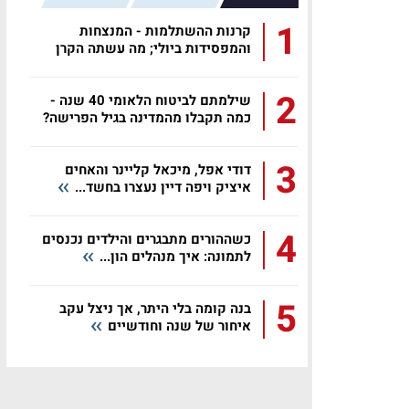
1
קרנות ההשתלמות - המנצחות
והמפסידות ביולי; מה עשתה הקרן
שלכם?
2
שילמתם לביטוח הלאומי 40 שנה -
כמה תקבלו מהמדינה בגיל הפרישה?
3
דודי אפל, מיכאל קליינר והאחים
איציק ויפה דיין נעצרו בחשד...
4
כשההורים מתבגרים והילדים נכנסים
לתמונה: איך מנהלים הון...
5
בנה קומה בלי היתר, אך ניצל עקב
איחור של שנה וחודשיים