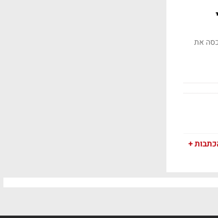
מן יכסה את
כתבות +