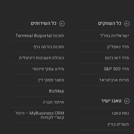
כל השווקים
כל השירותים
ישראליות בחו"ל
תוכנת Terminal Bizportal
מדד נאסד"ק
תוכנת בורסה גרף
מדד דאו ג'ונס
הנהלת חשבונות דיגיטלית
מדד 500 S&P
מידע עסקי פיננסי
מניות ארביטראז'
מאגר פסקי דין
BizMap
טאבו ישיר
איתור חברה
נסח טאבו
MyBusiness CRM – ניהול
קשרי לקוחות
תשריט בניין