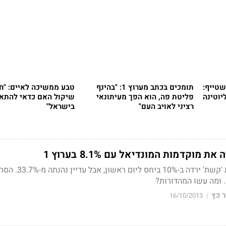
שטייף:
תומכים בכתב מערוץ 1: "בהינף
טבע ממשיכה לאיים: "ח
יוטינה
פליטת פה, הוא הפך מעיתונאי
שיקול האם כדאי להתא
רציני לאויב העם"
בישראל"
וקדמות המונדיאל עם 8.1% בערוץ 1
תכנית הדגל של הזכיינית 'קשת' ירדה ב-10% ביחס ליום ראשון, אבל עדיי
 כץ
16/10/2013
|