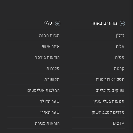
מדורים באתר
כללי
נדל"ן
תגיות חמות
אג"ח
אזור אישי
מט"ח
הודעות בורסה
קרנות
סקירות
חסכון ארוך טווח
תקשורת
שווקים גלובליים
המלצות אנליסטים
תנועות בעלי עניין
שער הדולר
מדדים למצב השוק
שער האירו
BizTV
הוראות סגירה