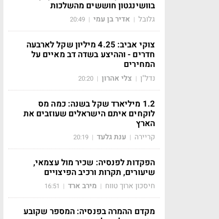
בוושינגטון חוששים מהשלכות
גלובל
אדיר בן עמי
20:49
|
|
צוקי אביב: 4.25 מיליון שקל לארבעה
חדרים - וההיצע בשדה דב מאיים על
המחירים
נדל"ן
צלי אהרון
20:20
|
|
1.2 מיליארד שקל בשנה: כמה מס
לוקחים איתם הישראלים שעוזבים את
הארץ
קריירה
ענת גלעד
20:19
|
|
הפקדות לפנסיה: שכיר מול עצמאי,
שיעורים, תקרות ורכיב הפיצויים
חיסכון ארוך טווח
מירב ארד
16:51
|
|
מקדם ההמרה בפנסיה: המספר שקובע