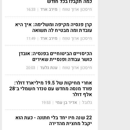
כמה תקבלו בכל חודש
חיסכון ארוך טווח
מירב ארד
16:33
|
|
קרן פנסיה מקיפה ומשלימה: איך היא
עובדת ומה מבטיח לה תשואה
חיסכון ארוך טווח
מירב ארד
11:49
|
|
הכיסויים הביטוחיים בפנסיה: אובדן
כושר עבודה ופנסיית שאירים
חיסכון ארוך טווח
ענת גלעד
20:03
|
|
אחרי מחיקות של 19.5 מיליארד דולר:
פורד מנסה מחדש עם טנדר חשמלי ב־28
אלף דולר
גלובל
אדיר בן עמי
19:53
|
|
22 שנה חיו יחד בלי חתונה - כעת הוא
יקבל מחצית מהדירה