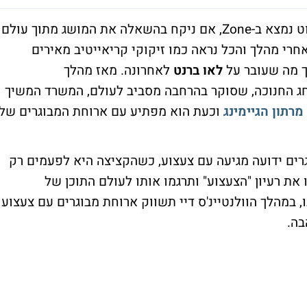
יש רגעים בחייו של משרד פרסום, שהוא פשוט נמצא ב-Zone, אם ניקח בהשאלה את המושג מתוך עולם
אה, מהלך אחרי מהלך והכל נראה כמו זיקוקי קריאייטיב מאירים
רך מה שעובר על
לאו ברנט
לאחרונה. מאז מהלך
חג החנוכה, שסוקר בהרחבה מסביב לעולם, המשרד המשיך
מרתון הגיימינג
וכעת הוא מפתיע עם ארוחת המבוגרים של
רים ידועה מגיעה עם צעצוע, כשהקציצה היא לפעמים רק
את רעיון "הצעצוע" ותרגמו אותו לעולם התוכן של
, במהלך הוולנטיינ'ס דיי תשווק ארוחת מבוגרים עם צעצוע
בה.