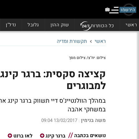
הירשמו
ראשי
שוק ההון
גלובל
נדל"ן
כל הכותרות
ראשי
תקשורת ומדיה
צילום: יח"צ/ צילום מסך
קציצה סקסית: ברגר קינג
למבוגרים
במהלך הוולנטיינ'ס דיי תשווק ברגר קינג 
במשחקי אהבה
משה בנימין
13/02/2017 09:04
|
נושאים בכתבה
ברגר קינג
לאו ברנט