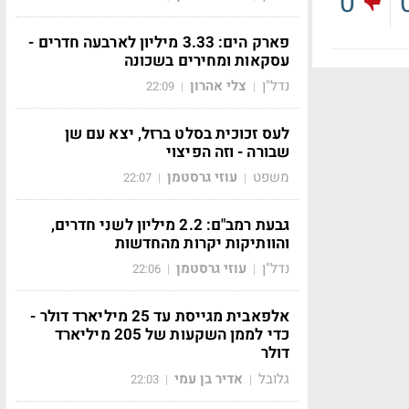
0
פארק הים: 3.33 מיליון לארבעה חדרים -
עסקאות ומחירים בשכונה
נדל"ן
צלי אהרון
22:09
|
|
לעס זכוכית בסלט ברזל, יצא עם שן
שבורה - וזה הפיצוי
משפט
עוזי גרסטמן
22:07
|
|
גבעת רמב"ם: 2.2 מיליון לשני חדרים,
והוותיקות יקרות מהחדשות
נדל"ן
עוזי גרסטמן
22:06
|
|
אלפאבית מגייסת עד 25 מיליארד דולר -
כדי לממן השקעות של 205 מיליארד
דולר
גלובל
אדיר בן עמי
22:03
|
|