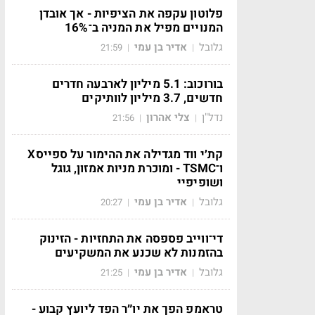
פלוטון עקפה את הציפיות - אך אובדן
המנויים מפיל את המניה ב־16%
גלובל
אדיר בן עמי
21:59
|
|
בורוכוב: 5.1 מיליון לארבעה חדרים
חדשים, 3.7 מיליון לוותיקים
נדל"ן
צלי אהרון
21:56
|
|
קת׳י ווד מגדילה את ההימור על ספייסX
ו־TSMC - ומוכרת מניות אמזון, גוגל
ושופיפיי
גלובל
אדיר בן עמי
20:27
|
|
די־ווייב פספסה את התחזיות - הזינוק
בהזמנות לא שכנע את המשקיעים
גלובל
אדיר בן עמי
21:25
|
|
טראמפ הפך את יו״ר הפד ליועץ קבוע -