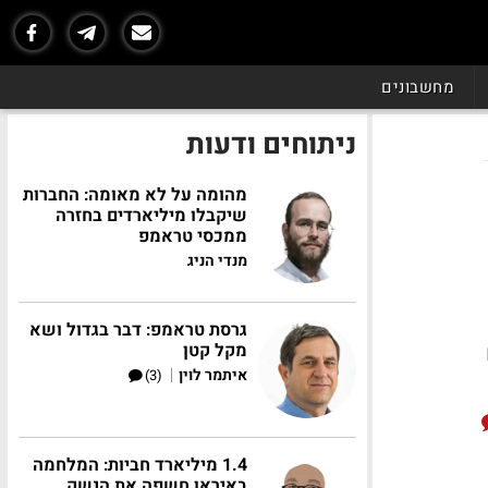
מחשבונים
ניתוחים ודעות
מהומה על לא מאומה: החברות
שיקבלו מיליארדים בחזרה
ממכסי טראמפ
מנדי הניג
גרסת טראמפ: דבר בגדול ושא
מקל קטן
|
איתמר לוין
(3)
1.4 מיליארד חביות: המלחמה
באיראן חשפה את הנשק