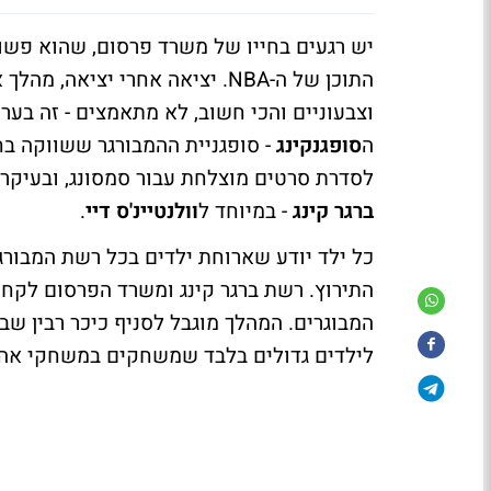
התוכן של ה-NBA. יציאה אחרי יצי
וצבעוניים והכי חשוב, לא מתאמצים - זה בע
ה
סופגנקינג
- סופגניית ההמבורגר ששווקה ב
לסדרת סרטים מוצלחת עבור סמסונג, ובעיקר
ברגר קינג
- במיוחד ל
וולנטיינ'ס דיי
.
כל ילד יודע שארוחת ילדים בכל רשת המבורג
התירוץ. רשת ברגר קינג ומשרד הפרסום לקחו 
המבוגרים. המהלך מוגבל לסניף כיכר רבין שבו
לילדים גדולים בלבד שמשחקים במשחקי אה