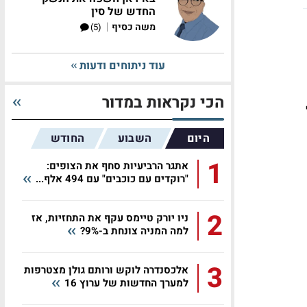
החדש של סין
|
משה כסיף
(5)
עוד ניתוחים ודעות
הכי נקראות במדור
היום
השבוע
החודש
1
אתגר הרביעיות סחף את הצופים:
"רוקדים עם כוכבים" עם 494 אלף...
2
ניו יורק טיימס עקף את התחזיות, אז
למה המניה צונחת ב-9%?
3
אלכסנדרה לוקש ורותם גולן מצטרפות
למערך החדשות של ערוץ 16