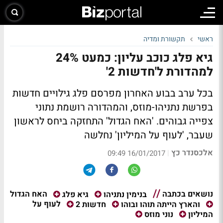
ראשי
תקשורת ומדיה
גיא פלג כוכב עליון: כמעט 24%
למהדורת ל'חדשות 2'
בכל ערב בבוע האחרון מפרסם פלג גילויים חדשות
בפרשת נתניהו-מוזס, והמהדורה רושמת נתוני
צפייה גבוהים. 'האח הגדול' התחזקה ביחס לראשון
שעבר, 'לעוף על המיליון' נחלשה
אלכסנדר כץ
|
16/01/2017 09:49
נושאים בכתבה
האח הגדול
בנימין נתניהו
גיא פלג
לעוף על
והארץ הייתה תוהו ובוהו
חדשות 2
המיליון
נוני מוזס