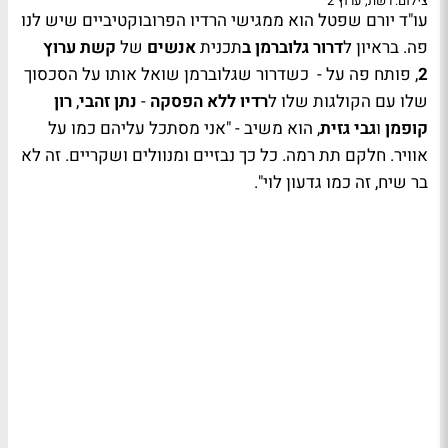
צילום: רשת, ערוץ 2
עו"ד יורם שפטל הוא ממגישי הרדיו הפרובוקטיביים שיש לנו
פה. בראיון ל
דרור גלוברמן ב
תכנית
אנשים
של
קשת ערוץ
2
, פותח פה על - כשדרור שגלוברמן שואל אותו על הסכסוך
שלו עם הקולגות שלו ל
רדיו ללא הפסקה
-
נתן זהבי
,
רון
קופמן
ו
גבי גזית
, הוא משיב - "אני מסתכל עליהם כמו על
אוויר. חלקם תת רמה. כל כך נבזיים ומנוולים ושקריים. זה לא
בר שיח, זה כמו גדעון לוי".