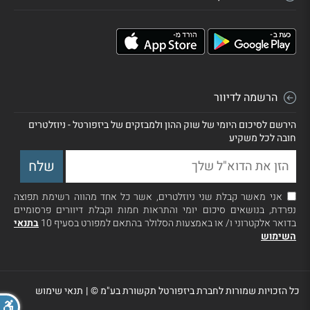
הרשמה לדיוור
הירשם לסיכום היומי של שוק ההון ולמבזקים של ביזפורטל - ניוזלטרים
חובה לכל משקיע
אני מאשר קבלת שני ניוזלטרים, אשר כל אחד מהווה רשימת תפוצה
נפרדת, בנושאים סיכום יומי והתראות חמות וקבלת דיוורים פרסומיים
בדואר אלקטרוני ו/ או באמצעות הסלולר בהתאם למפורט בסעיף 10
בתנאי
השימוש
כל הזכויות שמורות לחברת ביזפורטל תקשורת בע"מ ©
|
תנאי שימוש