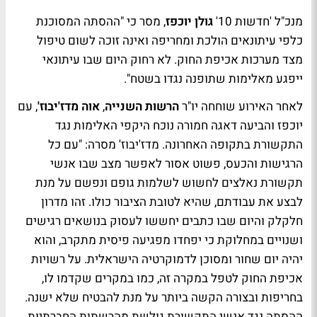
מנכ"ל 'חדשות 10'
גולן יוכפז
, מסר כי "ההסתה המסוכנת
כלפי עיתונאים הולכת ומחריפה ואינה זוכה לשום טיפול
מצד מערכות אכיפת החוק. לא רחוק היום שבו עיתונאי
ייפגע מאלימות שתופנה נגדו בשטח".
לאחר האירוע שוחחה יו"ר
הרשות השנייה
,
אוה מדז'יבוז'
, עם
יוכפז והביעה דאגה חמורה נוכח היקפי האלימות נגד
התקשורת בתקופה האחרונה. מדז'יבוז' מסרה: "עם כל
הרגישות והכעס, פשוט אסור לאפשר מצב שבו אנשי
תקשורת נאלצים לחשוש לשלמות גופם ונפשם על מנת
לבצע את עבודתם, שהיא לטובת הציבור כולו. זהו מדרון
חלקלק והיום שבו כתבים יחששו לעסוק בנושאים רגישים
ושנויים במחלוקת כי יפחדו מפגיעה פיסית מתקרב, והוא
יהיה יום שחור ומסוכן לדמוקרטיה הישראלית. על רשויות
אכיפת החוק לטפל במקרה זה, כמו במקרים שקדמו לו,
בחריפות ובצורה הקשה ביותר על מנת להבטיח שלא ישנה.
ההסתה נגד אנשי התקשורת גולשת מהרשתות החברתיות