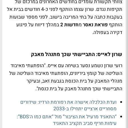
צוותי תקשורת עומדים בחודשים האחרונים במרכזם של
תקיפות נגדם. שרון עצמו הותקף לפני כ-4 חודשים בבית אל
בעקבות כתבה על בתי המריבה בישוב. לפני מספר שבועות
הותקף
פוראת נאסר
מ
חדשות 2
במהלך דיווח על פיגוע
דקירה בעפולה.
שרון לאייס: התביישתי שכך מתנהל מאבק
רועי שרון נשמע נסער בשיחה עם אייס. "הופתעתי מאיבוד
השליטה של קומץ ביריונים, הופתעתי מאיבוד השליטה של
מנהלי המאבק על בית הכנסת בגבעת זאב, ובעיקר
התביישתי שכך מתנהל מאבק על בית כנסת".
ועדת הכלכלה אישרה את רפורמת הרדיו: שידורים
מסחריים ארציים יתחילו ב-2033
“התאגיד מרעיל את הציבור” מול “אתם כמו ה־BDS”:
עימות חריף סביב תקציב התאגיד