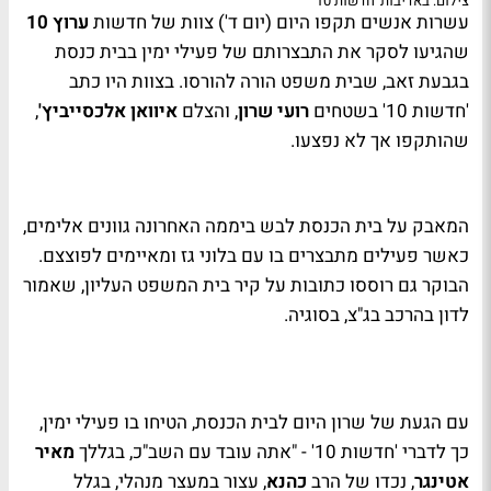
צילום: באדיבות 'חדשות 10'
עשרות אנשים תקפו היום (יום ד') צוות של חדשות
ערוץ 10
שהגיעו לסקר את התבצרותם של פעילי ימין בבית כנסת
בגבעת זאב, שבית משפט הורה להורסו. בצוות היו כתב
'חדשות 10' בשטחים
רועי שרון
, והצלם
איוואן אלכסייביץ'
,
שהותקפו אך לא נפצעו.
המאבק על בית הכנסת לבש ביממה האחרונה גוונים אלימים,
כאשר פעילים מתבצרים בו עם בלוני גז ומאיימים לפוצצם.
הבוקר גם רוססו כתובות על קיר בית המשפט העליון, שאמור
לדון בהרכב בג"צ, בסוגיה.
עם הגעת של שרון היום לבית הכנסת, הטיחו בו פעילי ימין,
כך לדברי 'חדשות 10' - "אתה עובד עם השב"כ, בגללך
מאיר
אטינגר
, נכדו של הרב
כהנא
, עצור במעצר מנהלי, בגלל