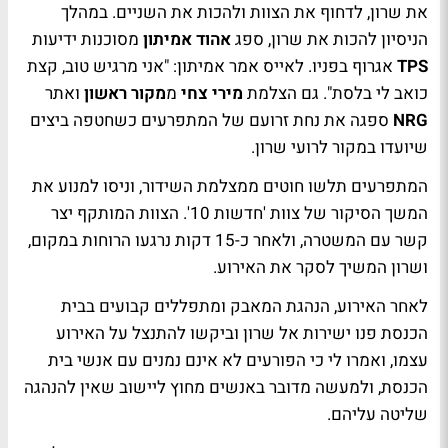
את שרון, לדחוף את הצוות ולהכות את השניים. במהלך
הניסיון להכות את שרון, ספג
אהוד אמיתון
מסוכנות ידיעות
TPS
אגרוף בפניו. לאייס אמר אמיתון: "אני מרגיש טוב, קצת
כואב לי בלסת". גם הצלמת
מירי צחי
מ
מקור ראשון
ואתר
NRG
ספגה את נחת זרועם של המתפרעים כשחטפה ביצים
שיועדו במקור לרועי שרון.
המתפרעים תלשו חוטים ממצלמת השידור, וניסו למנוע את
המשך הסיקור של צוות 'חדשות 10'. הצוות המותקף יצר
קשר עם המשטרה, ולאחר כ-15 דקות נרגעו הרוחות במקום,
ושרון המשיך לסקר את האירוע.
לאחר האירוע, הנהגת המאבק ומתפללים קבועים בבית
הכנסת פנו ישירות אל שרון וביקשו להתנצל על האירוע
עצמו, ואמרו לי כי הפורעים לא אינם נמנים עם אנשי בית
הכנסת, ולמעשה מדובר באנשים מחוץ ליישוב שאין להנהגה
שליטה עליהם.