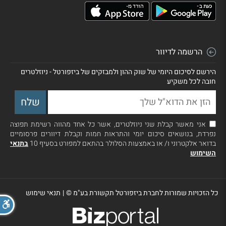
הרשמה לדיוור
הירשם לסיכום היומי של שוק ההון ולמבזקים של ביזפורטל - ניוזלטרים
חובה לכל משקיע
אני מאשר קבלת שני ניוזלטרים, אשר כל אחד מהווה רשימת תפוצה
נפרדת, בנושאים סיכום יומי והתראות חמות וקבלת דיוורים פרסומיים
בדואר אלקטרוני ו/ או באמצעות הסלולר בהתאם למפורט בסעיף 10
בתנאי
השימוש
כל הזכויות שמורות לחברת ביזפורטל תקשורת בע"מ ©
|
תנאי שימוש