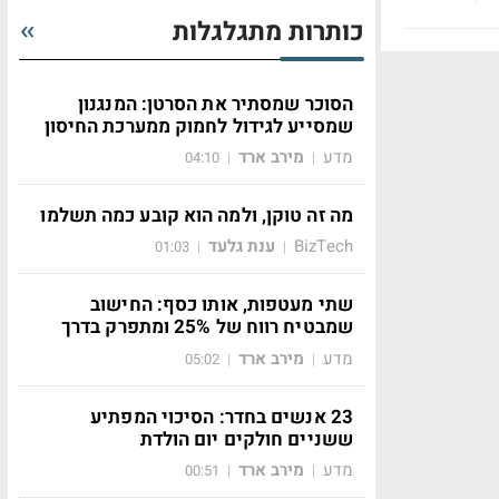
כותרות מתגלגלות
הסוכר שמסתיר את הסרטן: המנגנון
שמסייע לגידול לחמוק ממערכת החיסון
מדע
מירב ארד
04:10
|
|
מה זה טוקן, ולמה הוא קובע כמה תשלמו
BizTech
ענת גלעד
01:03
|
|
שתי מעטפות, אותו כסף: החישוב
שמבטיח רווח של 25% ומתפרק בדרך
מדע
מירב ארד
05:02
|
|
23 אנשים בחדר: הסיכוי המפתיע
ששניים חולקים יום הולדת
מדע
מירב ארד
00:51
|
|