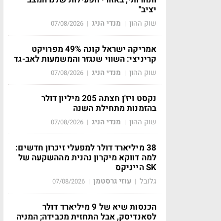
יציב"
שוק ההון
מנדי הניג
07/08/2026
|
|
אמריקה ישראל קונה 49% מפרויקט
קריניצי: השווי שנגזר והמשמעות לאב-גד
שוק ההון
מנדי הניג
07/08/2026
|
|
נקסט ויז'ן חצתה 205 מיליון דולר
בהזמנות מתחילת השנה
שוק ההון
מנדי הניג
07/08/2026
|
|
38 מיליארד דולר למפעלי זיכרון חדשים:
למה דווקא מיקרון נהנית מההשקעה של
SK הייניקס
גלובל
עוזי גרסטמן
07/08/2026
|
|
הכנסות שיא של 9 מיליארד דולר
לסאנדיסק, אבל התחזית מכבידה; המניה