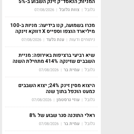
המניות; הנאסד״ק זינק השבוע ב-5%
גלובל
צוות גלובל
07/08/2026
|
|
מכרו בשמועה, קנו בידיעה: מניות ב-100
מיליארד הוצפו וספייס X דווקא זינקה
ניתוחים ודעות
ענת גלעד
07/08/2026
|
|
שיא רביעי ברציפות באירופה: מניית
השבבים שזינקה 414% מתחילת השנה
גלובל
עמית בר
07/08/2026
|
|
היצוא מסין זינק 24%; יצוא השבבים
כמעט הוכפל בתוך שנה
גלובל
עוזי גרסטמן
07/08/2026
|
|
ראלי התוכנה סגר שבוע של 8%
גלובל
עמית בר
07/08/2026
|
|