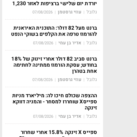
יורדת יום שלישי ברציפות לאזור 1,230
גלובל
עוזי גרסטמן
07/08/2026
|
|
ברנט מעל 82 דולר: התוכנית האיראנית
להורמוז טרפה את הקלפים בשוקי הנפט
גלובל
אדיר בן עמי
07/08/2026
|
|
ברנט סביב 82 דולר אחרי זינוק של 18%
בחודש; עסקת הורמוז ממתינה לחתימה
אחת בטהרן
גלובל
עוזי גרסטמן
07/08/2026
|
|
ההצפה שכולם חיכו לה: מיליארד מניות
ספייסX שוחררו למסחר - והמניה דווקא
זינקה
גלובל
אדיר בן עמי
07/08/2026
|
|
ספייס X זינקה 15.8% אחרי שחרור