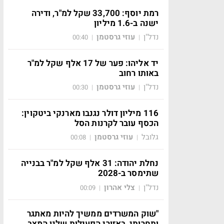
רמת יוסף: 33,700 שקל למ"ר, ודירה
ישנה ב-1.6 מיליון
נדל"ן
עוזי גרסטמן
00:40
|
|
יד אליהו: פער של 17 אלף שקל למ"ר
באותו רחוב
נדל"ן
עוזי גרסטמן
00:30
|
|
116 מיליון דולר נגנבו מארנקי ביטקוין:
הכסף עובר לקרנות הסל
גלובל
עוזי גרסטמן
00:08
|
|
נחלת יהודה: 31 אלף שקל למ"ר בבנייה
שתימסר ב-2028
נדל"ן
צלי אהרון
00:09
|
|
"שוק המשרדים ממשיך להיות מאתגר
ותחרותי, באזורי הפעילות שלנו המצב