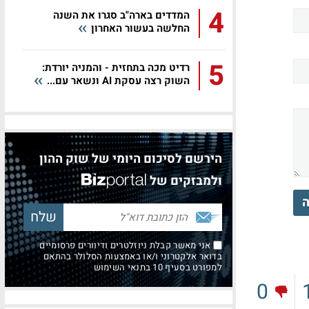
4
המדדים בארה"ב סגרו את השנה
החלשה בעשור האחרון
5
רדיט מכה בתחזית - והמניה יורדת:
השוק רצה עסקת AI ונשאר עם...
הירשם לסיכום היומי של שוק ההון
ולמבזקים של
ה
אני מאשר קבלת ניוזלטרים ודיוורים פרסומיים
בדואר אלקטרוני ו/או באמצעות הסלולר בהתאם
למפורט בסעיף 10 בתנאי השימוש
0