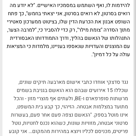
להידמות לו, ואף השתמש במסמכיו האישיים. "לא יודע מה
רואים בסרטון, לא רואים בסרטון, אני יצאתי בחמש", כך פתח
השופט אבנון את הכרעת הדין שלו, בציטוט ממערכון סאטירי
מתוך הסדרה "צומת מילר", רק כדי להסביר כי, "למרבה הצער,
התנהלותו של הנאשם בהליך, ודרך התמודדותו האבסורדית
עם המוצגים והעדויות שנאספו בעניינו, מלמדות כי המציאות
עולה על כל דמיון".
נגד סדצקי אוחדו כתבי אישום מארבעה תיקים שונים,
שכללו 15 אירועים שבהם הוא הואשם בגניבת בשמים
מרשתות סופרפארם ו-BE, ולעתים אף מוצרי מזון - והכל
מתועד במצלמות אבטחה. הזיהוי, כך קבע בית המשפט,
אינו מוטל בספק. "הנאשם נצפה פעם אחר פעם, בעשרות
סרטוני אבטחה, מזוויות שונות, כשהוא נכנס לחנויות, נוטל
פריטים, מכניסם לכליו ויוצא במהירות מהמקום... אני קובע