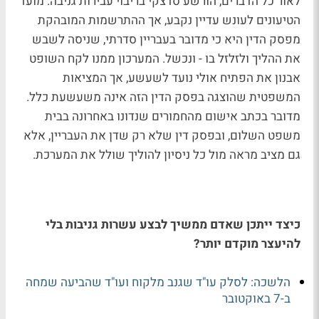
לאור כל הדברים, הורשע סדצקי בריבוי עבירות גניבה. מועד
הטיעונים לעונש עדיין נקבע, אך ההתרשמות המובהקת
מפסק הדין היא כי מדובר בעבריין סדרתי, שניסה לשבש
את ההליך ולזלזל בו - ונכשל. המערכון ממנו לקח השופט
אבנון את הפתיח אולי נועד לשעשע, אך המציאות
המשפטית שהוצגה בפסק הדין הזה אינה משעשעת כלל.
מדובר בכתב אישום מהחמורים שנדונו באחרונה בבית
משפט השלום, ובפסק דין שלא רק שדן את העבריין, אלא
גם מציב מראה מול כל ניסיון להוליך שולל את המערכת.
כיצד ייתכן שאדם ממשיך לבצע עשרות גניבות בלי
להיעצר מוקדם יותר?
הלשכה: לסלק עו"ד שגנב מלקוח ועו"ד שהביעה שמחה
ב-7 באוקטובר