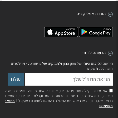
הורדת אפליקציה
הרשמה לדיוור
הירשם לסיכום היומי של שוק ההון ולמבזקים של ביזפורטל - ניוזלטרים
חובה לכל משקיע
אני מאשר קבלת שני ניוזלטרים, אשר כל אחד מהווה רשימת תפוצה
נפרדת, בנושאים סיכום יומי והתראות חמות וקבלת דיוורים פרסומיים
בדואר אלקטרוני ו/ או באמצעות הסלולר בהתאם למפורט בסעיף 10
בתנאי
השימוש