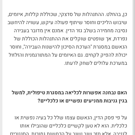
כן, בהחלט. ההתנהלות של סדצקי, שכוללת קללות, איומים,
שיבוש הליכים וחוסר שיתוף פעולה עיקש, עשויה להיחשב
נסיבה מחמירה בשלב גזר הדין. אמנם אין מדובר בעבירה
נפרדת, אך שופטים שוקלים את ההתנהלות הכוללת של
הנאשם במסגרת "הערכת הסיכון להישנות העבירה", וחוסר
יכולת להפיק לקחים. גם האיומים על המתורגמנית והזלזול
במערכת עלולים לשחק לרעתו.
האם נבחנה אפשרות לכליאה במסגרת טיפולית, למשל
בגין גניבות ממניעים נפשיים או כלכליים?
על פי פסק הדין, הנאשם עצמו שלל כל בעיה נפשית או
כלכלית. הוא לא טען לקשיים כלכליים שהובילו אותו
לגניבה, אלא חזר שוב ושוב על הכחשות גמורות. הסנגורים