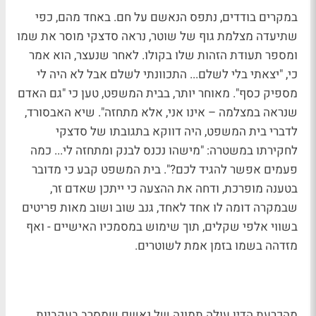
במקרים בודדים, נתפס הנאשם על חם. באחד מהם, כפי
שתיעדה מצלמת גוף של שוטר, נראה סדצקי מוסר את שמו
ומספר תעודת הזהות שלו בקולו. לאחר שנעצר, הוא אמר
כי, "יצאתי בלי לשלם... התכוונתי לשלם אבל לא היה לי
מספיק כסף". מאוחר יותר, בבית המשפט, טען כי "גם האדם
שנראה במצלמה – אינו אני, אלא מתחזה". שיא האבסורד,
לדברי בית המשפט, היה דווקא בתגובתו של סדצקי
לחקירתו במשטרה: "מישהו נכנס לבנק ומתחזה לי... כמה
פעמים אפשר להגיד לכם?". בית המשפט קבע כי מדובר
בטענה מופרכת, ודחה את ההצעה כי ייתכן שאדם זר,
שבמקרה דומה לו אחד לאחד, גנב שוב ושוב מאות פריטים
בשווי אלפי שקלים, תוך שימוש במסמכיו האישיים - ואף
מזדהה בשמו בזמן אמת לשוטרים.
מהכרעת הדין עולה תמונה של נאשם שמסרב בעקביות