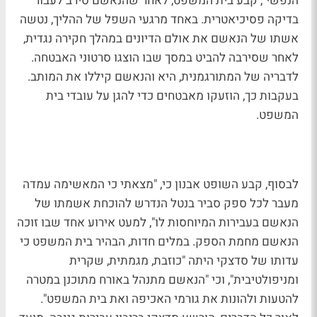
הנפשי", קבע בית המשפט, לאחר שהנאשם סירב לעבור
בדיקה פסיכיאטרית. באחד מרגעי השפל של ההליך, נטשה
אשתו של הנאשם את אולם הדיונים במהלך חקירה נגדית,
לאחר שסירבה להביט במסך שבו הוצגו סרטוני האבטחה.
לדבריה של המתורגמנית, היא והנאשם קיללו את המותב.
בעקבות כך, הוזעקו מאבטחים כדי להגן על עובדי בית
המשפט.
לבסוף, קבע השופט אבנון כי, "מצאתי כי המאשימה עמדה
מעבר לכל ספק סביר בנטל הנדרש להוכחת אשמתו של
הנאשם בעבירות המיוחסות לו", למעט אירוע אחד שבו זוכה
הנאשם מחמת הספק. במלים חדות, הבהיר בית המשפט כי
עדותו של סדצקי היתה "כוזבת, מגמתית, שקרית
ומניפולטיבית", וכי "הנאשם מתנהל באורח מתוכנן במטרה
להטעות ולהונות את גורמי האכיפה ואת בית המשפט".