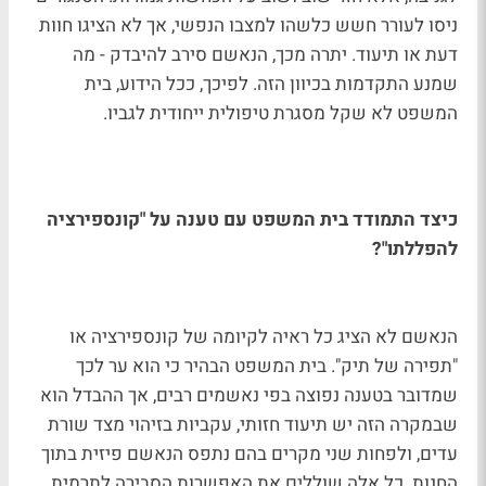
ניסו לעורר חשש כלשהו למצבו הנפשי, אך לא הציגו חוות
דעת או תיעוד. יתרה מכך, הנאשם סירב להיבדק - מה
שמנע התקדמות בכיוון הזה. לפיכך, ככל הידוע, בית
המשפט לא שקל מסגרת טיפולית ייחודית לגביו.
כיצד התמודד בית המשפט עם טענה על "קונספירציה
להפללתו"?
הנאשם לא הציג כל ראיה לקיומה של קונספירציה או
"תפירה של תיק". בית המשפט הבהיר כי הוא ער לכך
שמדובר בטענה נפוצה בפי נאשמים רבים, אך ההבדל הוא
שבמקרה הזה יש תיעוד חזותי, עקביות בזיהוי מצד שורת
עדים, ולפחות שני מקרים בהם נתפס הנאשם פיזית בתוך
החנות. כל אלה שוללים את האפשרות הסבירה לתרמית