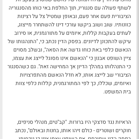
לשתף פעולה עם סנגוריו, תוך החלפת באי כוחו מהסנגוריה
הציבורית פעם אחר פעם, ובאופן שמטיל צל על רצינות
כוונותיו. שוב ושוב ביקשו עורכי דינו להשתחרר מייצוג,
לעתים בעקבות קללות, איומים על מתורגמנית, או סירוב
עיקש להתכונן לדיונים. בפסק הדין נכתב כי, "התנהגותו של
הנאשם כלפי באת כוחו גדשה את הסאה", ובשלב מסוים
ציין השופט אבנון כי "הנאשם אינו מסוגל לייצג את עצמו,
כי התנהלותו במהלך הדיון אך המחישה זאת". גם כשהסנגור
הציבורי שב לייצג אותו, לא חדל הנאשם מהתפרצויות
ואיומים, שכללו, כך לפי המתורגמנית, קללות כלפי צוות
בית המשפט.
הראיות נגד סדצקי היו ברורות. "קב"טים, מנהלי סניפים,
חוקרים ושוטרים - כולם זיהו אותו, בחנות ובאולם", נכתב
בפסק הדין שפורסם. אף השופט עצמו ציין כי נוכחותו