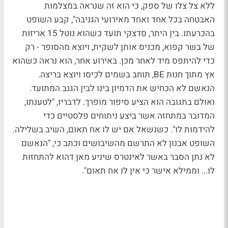
ללא צל צלו של ספק, כי הוא זה שנראה במצלמות
האבטחה בכל אחד ואחד מאירועי הגניבה", קבע השופט
בהכרעתו. בין היתר, סדצקי תועד כשהוא נוטל 15 אריזות
של בשר קפוא, מכניס אותן לשקית, ויוצא מהסופר - רק
כדי להיתפס מיד לאחר מכן. באירוע אחר, הוא נראה כשהוא
אץ מתוך חנות BE, תוחב בשמים לכיסו ויוצא בריצה.
הנאשם לא הכחיש את הדמיון בינו לבין הגנב המתועד.
ואולם בתגובה הוא הציע סיפור מופרך. לדבריו, "לטענתו,
המדובר במתחזה אשר ביצע ניתוחים פלסטיים כדי
להידמות לו". כשנשאל אם יש לו אח תאום, השיב בשלילה.
השופט אבנון לא התרשם מהשיבושים וכתב כי, "הנאשם
לא נתן הסבר באשר לאינטרס שיניע מאן דהוא להתחזות
לו... וממילא אישר כי אין לו אח תאום".