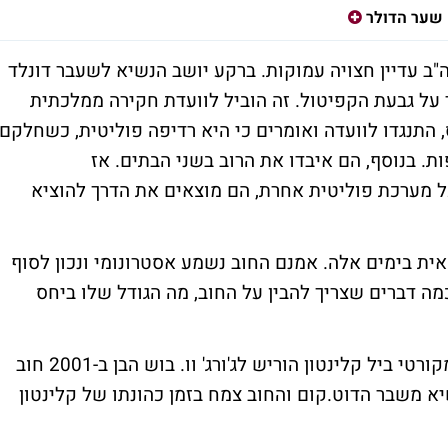
שער הדולר
"ב עדיין חצויה עמוקות. ברקע יושב הנשיא לשעבר דונלד
ו המון הסתער על גבעת הקפיטול. זה הוביל לוועדת חקירה ממלכתית
, התנגדו לוועדה ואומרים כי היא רדיפה פוליטית, כשחלקם
ות. בנוסף, הם איבדו את הרוב בשני הבתים. אז
 מערכת פוליטית אחרת, הם מוצאים את הדרך להוציא
ת בימים אלה. אמנם החוב נשמע אסטרונומי ונכון לסוף
 דולר, אבל יש כמה דברים שצריך להבין על החוב, מה הגודל שלו ביחס
בהתחשב בשינויים אינפלציוניים, הנשיא הדמקורטי ביל קלינטון הוריש לג'ורג' וו. בוש הבן ב-2001 חוב
נו בשיא משבר הדוט.קום והחוב צמח בזמן כהונתו של קלינטון