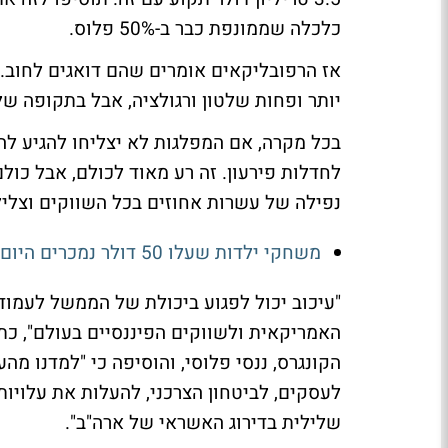
כלכלה שממונפת כבר ב-50% פלוס.
אז הרפובליקאים אומרים שהם דואגים לחוב. 
יותר ופחות שלטון ורגולציה, אבל בתקופה ש
בכל מקרה, אם המפלגות לא יצליחו להגיע ל
לחדלות פירעון. זה רע מאוד לכולם, אבל כול
נפילה של עשרות אחוזים בכל השווקים וצליל
משחקי ילדות שעלו 50 דולר נמכרים היום ב-870 אלף דולר - ושוק האספנות הפך לביזנס רציני
"עיכוב יכול לפגוע ביכולת של הממשל לעמוד 
האמריקאית ולשווקים הפיננסיים בעולם", כתב
הקונגרס, ננסי פלוסי, והוסיפה כי "למדנו מ
לעסקים, לביטחון הצרכני, להעלות את עלויו
שלילית בדירוג האשראי של ארה"ב".