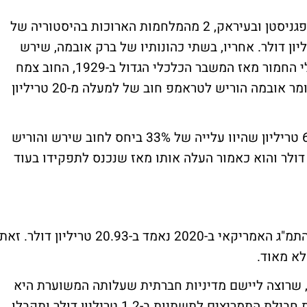
ב-8 שנותיו של בוש ומלחמתו בטרור וזו שבאפגניסטן ובעיראק, 2 מהמלחמות הארוכות בהיסטוריה של
הגירעון צמח ב-101%, לכמעט 12 טריליון דולר. אחריו, בשתי כהונותיו של ברק אובמה, שירש
מבוש את משבר הסאב פריים, המשבר הכלכלי החמור מאז המשבר הכלכלי הגדול ב-1929, החוב צמח
בכמעט 8.6 טריליון דולר, עלייה של 74%. כלומר אובמה הוריש לטראמפ חוב של למעלה מ-20 טריליון
בכהונתו האחת, טראמפ העלה את החוב ב-6.7 טריליון שהיוו עלייה של 33% ביחס לחוב שירש והוריש
 ג'ו ביידן, חוב של 26.9 טריליון דולר והוא כאמור העלה אותו מאז שנכנס לתפקידו בעוד
לפי הסוכנות לניתוח כלכלי בארה"ב, ה-BEA, התמ"ג האמריקאי ב-2020 נאמד ב-20.93 טריליון דולר. זאת
א מאוד.
ת, שרוצה ליישם מדיניות חברתית שעלותה המשוערת היא
3.5 טריליון דולר תקוע עם זה. תוסיפו לזה את חבילת התמריצים לתשתיות ב-1.2 טריליון דולר ותקבלו