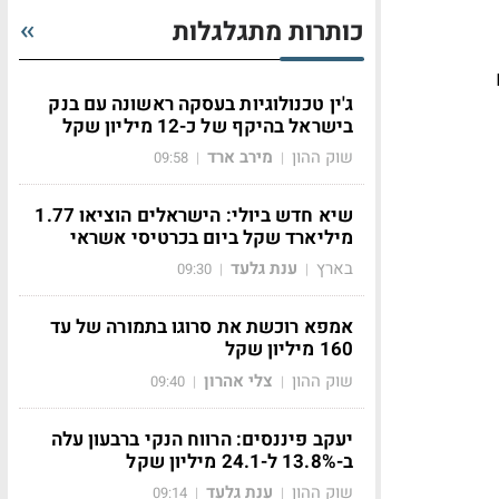
כותרות מתגלגלות
ג'ין טכנולוגיות בעסקה ראשונה עם בנק
בישראל בהיקף של כ-12 מיליון שקל
שוק ההון
מירב ארד
09:58
|
|
שיא חדש ביולי: הישראלים הוציאו 1.77
מיליארד שקל ביום בכרטיסי אשראי
בארץ
ענת גלעד
09:30
|
|
אמפא רוכשת את סרוגו בתמורה של עד
160 מיליון שקל
שוק ההון
צלי אהרון
09:40
|
|
יעקב פיננסים: הרווח הנקי ברבעון עלה
ב-13.8% ל-24.1 מיליון שקל
שוק ההון
ענת גלעד
09:14
|
|