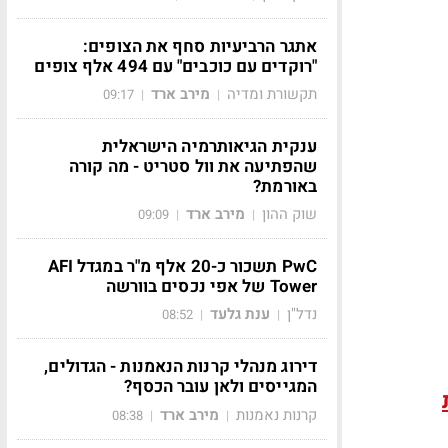
אתגר הרביעיות סחף את הצופים:
"רוקדים עם כוכבים" עם 494 אלף צופים
תקשורת ומדיה
מירב ארד
09:17
|
|
ענקית הגיאותרמיה הישראלית
שהפתיעה את וול סטריט - מה קורה
באורמת?
שוק ההון
מירב ארד
09:09
|
|
PwC תשכור כ-20 אלף מ"ר במגדל AFI
Tower של אפי נכסים בוורשה
נדל"ן
ענת גלעד
08:52
|
|
דירוג מנהלי קרנות הנאמנות - הגדולים,
המגייסים ולאן עובר הכסף?
קרנות נאמנות
מירב ארד
08:38
|
|