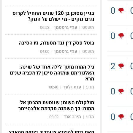
0
בניין מסוכן בן 120 שנים התחיל לקרוס
וגרם נזקים - מי ישלם על הנזק?
משפט
עוזי גרסטמן
06:52
|
|
0
בוטל פסק דין נגד מסעדה, וזו הסיבה
משפט
עוזי גרסטמן
04:00
|
|
2
גיל המוח מתוך לילה אחד של שינה:
האלגוריתם שמזהה סיכון לדמנציה שנים
מרא
מדע
ענת גלעד
00:40
|
|
0
מולקולת השומן שנוסעת מהבטן אל
המוח: כך השמנה מקדמת אלצהיימר
0
מדע
מירב ארד
00:09
|
|
האם ניתן להוציא צו עיכוב יציאה מהארץ