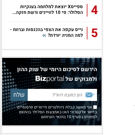
4
ספייסX יוצאת למלחמה בענקיות
הסלולר: פי 10 לוויינים ורשת חזקה...
5
נייס עקפה את הצפי בהכנסות וברווח -
למה המניה יורדת?
הירשם לסיכום היומי של שוק ההון
ולמבזקים של
אני מאשר קבלת ניוזלטרים ודיוורים פרסומיים
בדואר אלקטרוני ו/או באמצעות הסלולר בהתאם
למפורט בסעיף 10 בתנאי השימוש