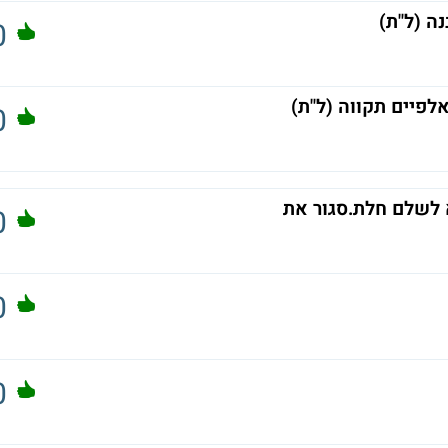
ה (ל"ת)
0
0
 לשלם חלת.סגור את
0
0
0