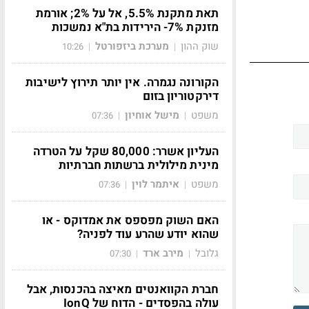
תאת מתקנת 5.5%, אל על 2%; אורמת
מזנקת 7%- הירידות בת"א נמשכות
שוק ההון
מערכת ביזפורטל
10:26
|
|
הקורונה נגמרה. אין יותר תירוץ לישיבות
דירקטוריון בזום
משפט
מישל אוחיון
07:36
|
|
העליון אשרר: 80,000 שקל על הטרדה
מינית מילולית ברשתות חברתיות
משפט
איתמר לוין
07:36
|
|
האם השוק מפספס את אמדוקס - או
שהוא יודע שהרע עוד לפניה?
גלובל
מירב ארד
07:30
|
|
חברת הקוואנטים מאיצה בהכנסות, אבל
עולה בהפסדים - הדוח של IonQ