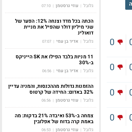
ה
גלובל
עוזי גרסטמן
07:10
|
|
הכתה בכל מדד וצנחה 12%: הפער של
שני מיליון דולר שהפיל את מניית
דואולינ
0
גלובל
אדיר בן עמי
07:07
|
|
11 מניות בלבד הפילו את SK הייניקס
ב-30%
0
גלובל
אדיר בן עמי
06:56
|
|
ההזמנות גדולות מההכנסות, והמניה עדיין
0
32% באדום: החידה של קרטוס
גלובל
עוזי גרסטמן
06:56
|
|
0
צמחה ב-53% ואיבדה 21% בדקות: מה
באמת קרה בדוח של אפלובין
גלובל
עוזי גרסטמן
06:53
|
|