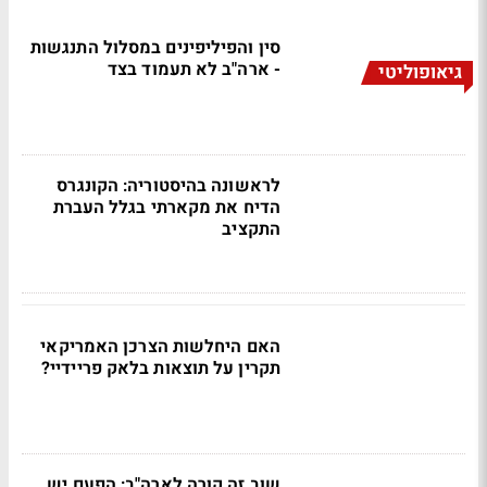
סין והפיליפינים במסלול התנגשות
- ארה"ב לא תעמוד בצד
גיאופוליטי
לראשונה בהיסטוריה: הקונגרס
הדיח את מקארתי בגלל העברת
התקציב
האם היחלשות הצרכן האמריקאי
תקרין על תוצאות בלאק פריידיי?
שוב זה קורה לארה"ב: הפעם יש