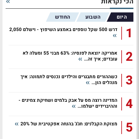
הכי נקראות
היום
השבוע
החודש
1
דרש 500 שקל נוספים באמצע השיפוץ - וישלם 2,050
2
אמריקה יוצאת לפנסיה: 63% מבני 55 ומעלה לא
עובדים; איך זה...
3
כשההורים מתבגרים והילדים נכנסים לתמונה: איך
מנהלים הון...
4
המדינה רוצה מס על אבק בלמים ושחיקת צמיגים -
וההיברידים ישלמו...
5
מצוקת הקבלנים: חג'ג' בהנחה אפקטיבית של 20%