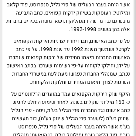
אשר היתה בעבר הבעלים של פרי גליל, סנפרוסט, פוד קלאב
ומילוטל, העוסקות בשיווק ירקות קפואים. כתב התביעה
מוגש גם נגד מי שהיו מנהליהן ונושאי משרה בכירים בחברות
אלה בהן בשנים 1992-1998.
על פי כתב האישום, חברו יחדיו יצרניות הירקות הקפואים
לקרטל שנמשך משנת 1992 עד שנת 1998. על פי כתב
האישום החברות תיאמו מחירים של ירקות קפואים שנמכרו
על ידן, וחילקו לקוחות על-פי רשימות שערכו. בכתב האישום
נכתב, שמנהלי החברות נפגשו מעת לעת במשרדי החברות
השונות לצורך תיאום המחירים וחלוקת הלקוחות.
היקף שוק הירקות הקפואים עמד במועדים הרלוונטיים על
כ- 160 מיליוני שקלים בשנה. לאחר שימוע הוחלט להגיש
כתב אישום נגד החברות פרי הגליל בע"מ, ויטה - פרי הגליל
שיווק בע"מ (לשעבר פרי הגליל שיווק בע"מ), כור תעשיות
בע"מ אשר היתה בעבר הבעלים של פרי גליל, סנפרוסט
בע"מ, פוד קלאב בע"מ ומילוטל בע"מ. כן הואשמו מנהלים