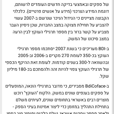
של ספקים ובאמצעי בדיקה חדשים העומדים לרשותם,
דוגמת המידע הצרכני (מידע על אנשים פרטיים). כלכלני
הקבוצה מציינים כי הגידול הניכר שנרשם ב-2007 עשוי
להצביע על תחילת מצוקה במצב החברות, שכן ניסיון העבר
מצביע על קשר ברור בין מספר תרגילי העוקץ לבין הרעה
במצב סיכונו של המשק.
ב-BDI מעריכים כי בשנת 2007 יסתכמו מספר תרגילי
העוקץ בכ-350 לעומת 270 מקרים ב-2006 וב-2005
ובהשוואה ל-300 בשנים קודמות. לעומת זאת ההיקף הכספי
של תרגילי העוקץ צפוי להיות זהה ולהסתכם בכ-180 מיליון
שקל.
ב-BdiCoface מסבירים, כי מדובר בתרגילי הונאה, המופעלים
על ספקים בענפים שונים במשק. הלקוח "העוקץ" רוכש
מוצרים רבים באשראי בתחומים שונים, לעיתים משלם
בתחילת התהליך במזומן כדי ליצור אמינות בעיני הספק -
ולאחר מספר עסקות אשראי, נעלם הלקוח ומותיר חוב כספי