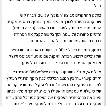
גדול.
בחלק מהמקרים מבוצע "העוקץ" על שם 'חברת קש'
שהוקמה במיוחד לצורך תרגילי עוקץ. בנוסף, במספר מקרים
התחזו מבצעי העוקץ לעובדי חברה אחרת (חברה קיימת)
והזמינו סחורות על שמה, תוך בקשה לקבל את הסחורה
בכתובת שונה מכתובתה של החברה המזמינה.
בנוסף, מוסרים כלכלני BDI, כי בשנים האחרונות יש נטייה
של נוכלים לרכוש חברות ותיקות עם מוניטין מבוסס ולנצל
את אמון הספקים בחברה לצורך ביצוע תרגיל עוקץ.
אייל ינאי, מנכ"ל משותף בקבוצת BdiCoface מסביר כי:
"קיים קשר ישיר בין המצב הכלכלי לבין היקף תרגילי העוקץ.
למרבית העסקים המבצעים "תרגילי עוקץ" היסטוריה קודמת
של כישלונות עסקיים או אפילו הונאה. לפיכך מומלץ לבחון
היטב את ההיסטוריה העסקית של העסק לפני כל התקשרות
עסקית. מידע מקדים הכולל פרופיל עסקי וזיהוי "אורות