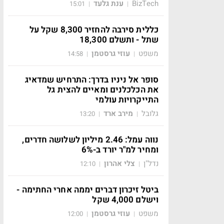
BizTech
ענת גלעד
15:01
|
|
כללית סירבה להחזיר 8,300 שקל על
שתל - ותשלם 18,300
משפט
עוזי גרסטמן
14:58
|
|
סופר אל ניניו בדרך: התרחיש שמדאיג
את הכלכלנים ומאיים להצית גל
התייקרויות עולמי
גלובל
מירב ארד
13:20
|
|
נווה עמל: 2.46 מיליון לשלושה חדרים,
ומחיר למ"ר יורד ב-6%
נדל"ן
צלי אהרון
12:10
|
|
ביטל זיכרון דברים יממה אחרי החתימה -
וישלם 4,000 שקל
משפט
עוזי גרסטמן
12:00
|
|