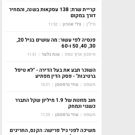
קריית שרת: 138 עסקאות בשנה, והמחיר
דורך במקום
נדל"ן
צלי אהרון
11:52
|
|
פנסיה לפי עשור: מה עושים בגיל 20,
30, 40, 50 ו-60
חיסכון ארוך טווח
ענת גלעד
11:51
|
|
השוכר תבע את בעל הדירה - "לא טיפל
ברטיבות" - פסק הדין מפתיע
משפט
עוזי גרסטמן
10:21
|
|
חוב מזונות של 1.9 מיליון שקל התברר
כשגוי ונמחק
משפט
עוזי גרסטמן
11:25
|
|
משיכה לפני גיל פרישה: הקנס, החריגים