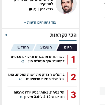
לוותיקים
|
צלי אהרון
(4)
 את
עוד ניתוחים ודעות
הכי נקראות
היום
השבוע
החודש
1
כשההורים מתבגרים והילדים נכנסים
לתמונה: איך מנהלים הון...
2
ביהמ"ש מצדיק את רשות המסים: הונו
של בעלי חנויות תכשיטים...
3
תל בנימין: באותו בניין ירדו ארבעה
חדרים מ-4.12 ל-3.6 מיליון