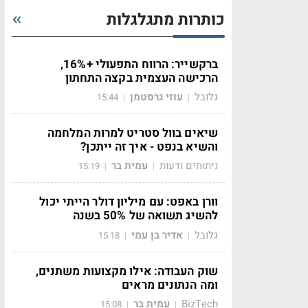
כותרות מתגלגלות
ברקשייר: הרווח התפעולי +16%,
הרכישה העצמית בקצה התחתון
גלובל
עוזי גרסטמן
15:44
|
|
שיאים בוול סטריט למרות המלחמה
והשיא בנפט - איך זה ייתכן?
ניתוחים ודעות
עמית בר
15:19
|
|
וורן באפט: עם מיליון דולר הייתי יכול
להשיג תשואה של 50% בשנה
גלובל
אדיר בן עמי
15:18
|
|
שוק העבודה: אילו מקצועות משתנים,
ומה הנתונים מראים
BizTech
עמית בר
15:08
|
|