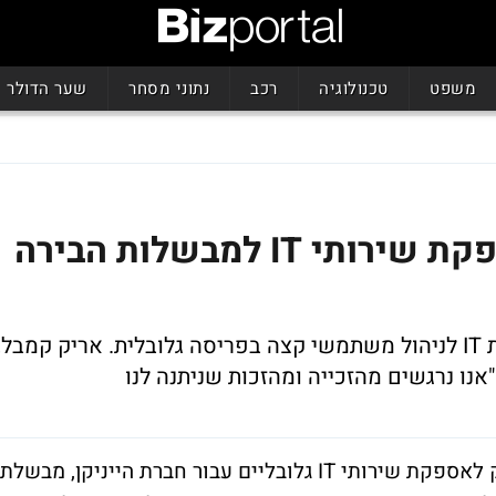
משפט
טכנולוגיה
רכב
נתוני מסחר
שער הדולר
HP זכתה בחוזה ענק לאספקת שירותי IT למבשלות הבירה
במסגרת החוזה תספק HP להייניקן פתרונות IT לניהול משתמשי קצה בפריסה גלובלית. אריק קמבל,
HP הודיעה שלשום (ג') על זכייתה בחוזה ענק לאספקת שירותי IT גלובליים עבור חברת הייניקן, מבשלת