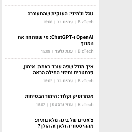
גוגל וג'מיני: הענקית שהתעוררה
BizTech
עמית בר
15:08
|
|
OpenAI ו-ChatGPT: מי שפתחה את
המרוץ
BizTech
ענת גלעד
15:08
|
|
איך מודל שפה עובד באמת: אימון,
פרמטרים וחיזוי המילה הבאה
BizTech
עמית בר
15:02
|
|
אנתרופיק וקלוד: הימור הבטיחות
BizTech
עוזי גרסטמן
15:02
|
|
צ'אטים של בינה מלאכותית:
מההיסטוריה ולאן זה הולך?