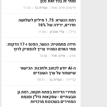
ומתי זה בכל זאת נכון
חיסכון ארוך טווח
עמית בר
11:23
|
|
רמת הנשיא: 1.75 מיליון לשלושה
חדרים, ירידה של 16%
נדל"ן
צלי אהרון
11:04
|
|
חידה מתמטית: הגשר, הפנס ו-17 הדקות:
מתי האדם המהיר צריך להפסיק לרוץ
מדע
מירב ארד
10:58
|
|
ה-AI יודע לכתוב ולתכנת: הכישור
שישמור על ערך העובדים
קריירה
עמית בר
09:51
|
|
מחירי הדירות בפתח תקווה, רמת גן
וגבעתיים - עסקאות נדל"ן ומגמת
המחירים בשכונות מרכזיות