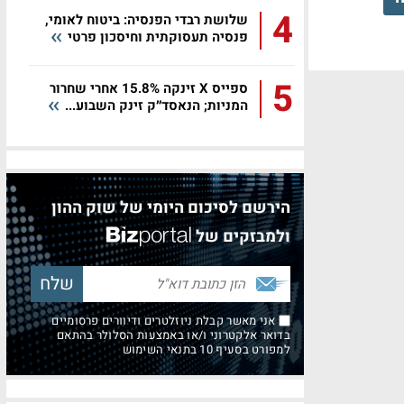
4
שלושת רבדי הפנסיה: ביטוח לאומי,
פנסיה תעסוקתית וחיסכון פרטי
5
ספייס X זינקה 15.8% אחרי שחרור
המניות; הנאסד״ק זינק השבוע...
הירשם לסיכום היומי של שוק ההון
ולמבזקים של
אני מאשר קבלת ניוזלטרים ודיוורים פרסומיים
בדואר אלקטרוני ו/או באמצעות הסלולר בהתאם
למפורט בסעיף 10 בתנאי השימוש