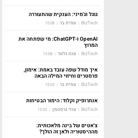
גוגל וג'מיני: הענקית שהתעוררה
BizTech
עמית בר
15:08
|
|
OpenAI ו-ChatGPT: מי שפתחה את
המרוץ
BizTech
ענת גלעד
15:08
|
|
איך מודל שפה עובד באמת: אימון,
פרמטרים וחיזוי המילה הבאה
BizTech
עמית בר
15:02
|
|
אנתרופיק וקלוד: הימור הבטיחות
BizTech
עוזי גרסטמן
15:02
|
|
צ'אטים של בינה מלאכותית:
מההיסטוריה ולאן זה הולך?