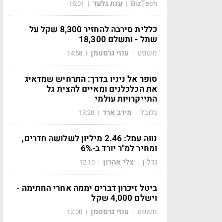
BizTech
ענת גלעד
15:01
|
|
כללית סירבה להחזיר 8,300 שקל על
שתל - ותשלם 18,300
משפט
עוזי גרסטמן
14:58
|
|
סופר אל ניניו בדרך: התרחיש שמדאיג
את הכלכלנים ומאיים להצית גל
התייקרויות עולמי
גלובל
מירב ארד
13:20
|
|
נווה עמל: 2.46 מיליון לשלושה חדרים,
ומחיר למ"ר יורד ב-6%
נדל"ן
צלי אהרון
12:10
|
|
ביטל זיכרון דברים יממה אחרי החתימה -
וישלם 4,000 שקל
משפט
עוזי גרסטמן
12:00
|
|