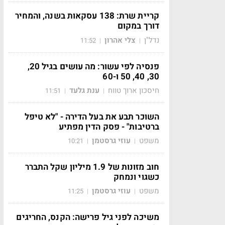
קריית שרת: 138 עסקאות בשנה, והמחיר
דורך במקום
נדל"ן
צלי אהרון
11:52
|
|
פנסיה לפי עשור: מה עושים בגיל 20,
30, 40, 50 ו-60
חיסכון ארוך טווח
ענת גלעד
11:51
|
|
השוכר תבע את בעל הדירה - "לא טיפל
ברטיבות" - פסק הדין מפתיע
משפט
עוזי גרסטמן
10:21
|
|
חוב מזונות של 1.9 מיליון שקל התברר
כשגוי ונמחק
משפט
עוזי גרסטמן
11:25
|
|
משיכה לפני גיל פרישה: הקנס, החריגים