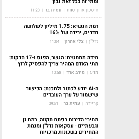
ומתי זה בכל זאת נכון
חיסכון ארוך טווח
עמית בר
11:23
|
|
רמת הנשיא: 1.75 מיליון לשלושה
חדרים, ירידה של 16%
נדל"ן
צלי אהרון
11:04
|
|
חידה מתמטית: הגשר, הפנס ו-17 הדקות:
מתי האדם המהיר צריך להפסיק לרוץ
מדע
מירב ארד
10:58
|
|
ה-AI יודע לכתוב ולתכנת: הכישור
שישמור על ערך העובדים
קריירה
עמית בר
09:51
|
|
מחירי הדירות בפתח תקווה, רמת גן
וגבעתיים - עסקאות נדל"ן ומגמת
המחירים בשכונות מרכזיות