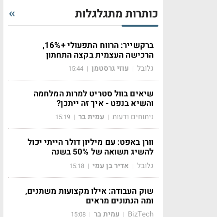
כותרות מתגלגלות
ברקשייר: הרווח התפעולי +16%,
הרכישה העצמית בקצה התחתון
גלובל
עוזי גרסטמן
15:44
|
|
שיאים בוול סטריט למרות המלחמה
והשיא בנפט - איך זה ייתכן?
ניתוחים ודעות
עמית בר
15:19
|
|
וורן באפט: עם מיליון דולר הייתי יכול
להשיג תשואה של 50% בשנה
גלובל
אדיר בן עמי
15:18
|
|
שוק העבודה: אילו מקצועות משתנים,
ומה הנתונים מראים
BizTech
עמית בר
15:08
|
|