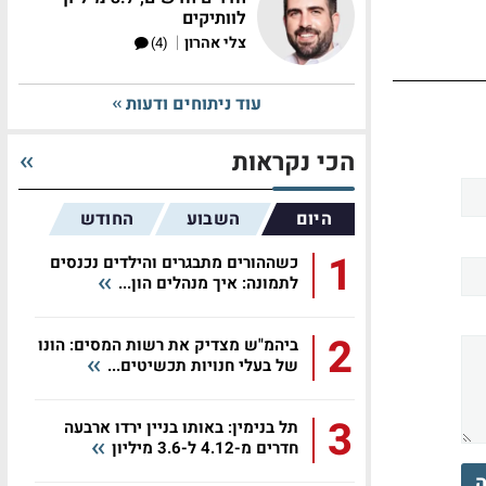
לוותיקים
|
צלי אהרון
(4)
עוד ניתוחים ודעות
הכי נקראות
היום
השבוע
החודש
1
כשההורים מתבגרים והילדים נכנסים
לתמונה: איך מנהלים הון...
2
ביהמ"ש מצדיק את רשות המסים: הונו
של בעלי חנויות תכשיטים...
3
תל בנימין: באותו בניין ירדו ארבעה
חדרים מ-4.12 ל-3.6 מיליון
ה