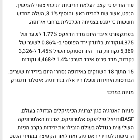
עוד הודיע כי קצב העלאת הריביות הנוכחי צפוי להמשיך.
הנפט, אשר שם להרים ראש והוסיף 3.1%, העלה מחדש
חששות כי יפגע בצמיחה הכלכלית ברחבי אירופה.
בפרנקפורט איבד היום מדד הדאקס 1.77% לשער של
4,875נקודות, בלונדון ירד הפוטסי ב- 0.86% לשער של
5,369 נקודות, מדד היורוסטוקס השיל 1.45% ל-3,326
נקודות, מדד פריס איבד מערכו 1.4% ל-4,468 נקודות.
15 מתוך 18 השווקים באירופה נסחרו היום בירידות שערים,
הבורסות היחידות שעלו היו אלה בנורווגיה, איסלנד ודנמרק.
מניות במרכז
מניות האנרגיה כגון יצרנית הכימיקלים הגדולה בעולם,
BASFורויאל פיליפקס אלטרוניקס, יצרנית האלטרוניקה
השלישית בגודלה בעולם הובילו את ירידות בקרב מניות
הרגישות למחירי האנרגיה, זאת לאור הקפיצה במחירי הנפט