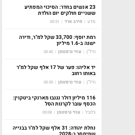
23 אנשים בחדר: הסיכוי המפתיע
ששניים חולקים יום הולדת
מדע
מירב ארד
00:51
|
|
רמת יוסף: 33,700 שקל למ"ר, ודירה
ישנה ב-1.6 מיליון
נדל"ן
עוזי גרסטמן
00:40
|
|
יד אליהו: פער של 17 אלף שקל למ"ר
באותו רחוב
נדל"ן
עוזי גרסטמן
00:30
|
|
116 מיליון דולר נגנבו מארנקי ביטקוין:
הכסף עובר לקרנות הסל
גלובל
עוזי גרסטמן
00:08
|
|
נחלת יהודה: 31 אלף שקל למ"ר בבנייה
שתימסר ב-2028