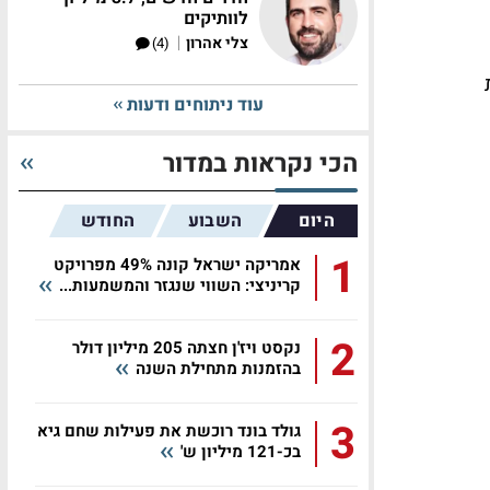
לוותיקים
|
צלי אהרון
(4)
עוד ניתוחים ודעות
הכי נקראות במדור
היום
השבוע
החודש
1
אמריקה ישראל קונה 49% מפרויקט
קריניצי: השווי שנגזר והמשמעות...
2
נקסט ויז'ן חצתה 205 מיליון דולר
בהזמנות מתחילת השנה
3
גולד בונד רוכשת את פעילות שחם גיא
בכ-121 מיליון ש'