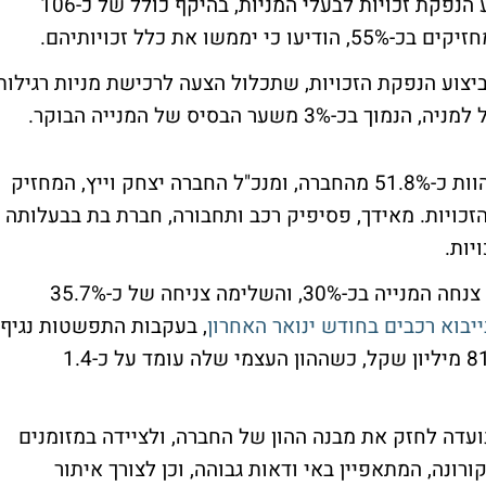
יבואנית הרכב קרסו מודיעה כי, בכוונתה לבצע הנפקת זכויות לבעלי המניות, בהיקף כולל של כ-106
 את כלל זכויותיהם.
יצוע הנפקת הזכויות, שתכלול הצעה לרכישת מניות רגילות
בעלי השליטה בחברה, המחזיקים במניות המהוות כ-51.8% מהחברה, ומנכ"ל החברה יצחק וייץ, המחזיק
מלוא הזכויות. מאידך, פסיפיק רכב ותחבורה, חברת בת בבעלותה
הודעת החברה מגיעה לאחר שבחודש האחרון צנחה המנייה בכ-30%, והשלימה צניחה של כ-35.7%
ייבוא רכבים בחודש ינואר
האחרון
, בעקבות התפשטות נגיף
הקורונה. החברה נסחרת לפי שווי שוק של 812 מיליון שקל, כשההון העצמי שלה עומד על כ-1.4
נועדה לחזק את מבנה ההון של החברה, ולציידה במזומנים
נה, המתאפיין באי ודאות גבוהה, וכן לצורך איתור