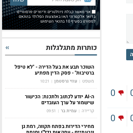
אני מאשר קבלת ניוזלטרים ודיוורים פרסומיים
בדואר אלקטרוני ו/או באמצעות הסלולר בהתאם
למפורט בסעיף 10 בתנאי השימוש
כותרות מתגלגלות
ה
השוכר תבע את בעל הדירה - "לא טיפל
ברטיבות" - פסק הדין מפתיע
משפט
עוזי גרסטמן
10:21
|
|
0
ה-AI יודע לכתוב ולתכנת: הכישור
שישמור על ערך העובדים
קריירה
עמית בר
09:51
|
|
0
מחירי הדירות בפתח תקווה, רמת גן
וגבעתיים - עסקאות נדל"ן ומגמת