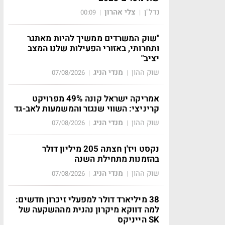
נדל"ן
צלי אהרון
00:09
|
|
"שוק המשרדים ממשיך להיות מאתגר
ותחרותי, באזורי הפעילות שלנו המצב
יציב"
שוק ההון
מנדי הניג
07/08/2026
|
|
אמריקה ישראל קונה 49% מפרויקט
קריניצי: השווי שנגזר והמשמעות לאב-גד
שוק ההון
מנדי הניג
07/08/2026
|
|
נקסט ויז'ן חצתה 205 מיליון דולר
בהזמנות מתחילת השנה
שוק ההון
מנדי הניג
07/08/2026
|
|
38 מיליארד דולר למפעלי זיכרון חדשים:
למה דווקא מיקרון נהנית מההשקעה של
SK הייניקס