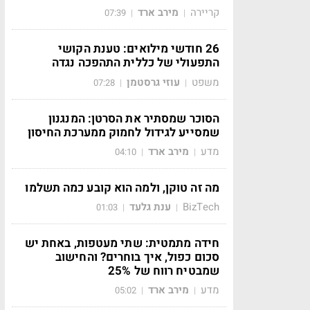
קריירה
מירב ארד
07:39
|
|
26 חודשי מילואים: טענת הקושי
התפעולי של כללית התהפכה נגדה
משפט
עוזי גרסטמן
07:28
|
|
הסוכר שמסתיר את הסרטן: המנגנון
שמסייע לגידול לחמוק ממערכת החיסון
מדע
מירב ארד
04:10
|
|
מה זה טוקן, ולמה הוא קובע כמה תשלמו
BizTech
ענת גלעד
01:03
|
|
חידה מתמטית: שתי מעטפות, באחת יש
סכום כפול, איך בוחרים? והחישוב
שמבטיח רווח של 25%
מדע
מירב ארד
05:02
|
|