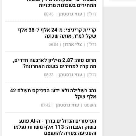
המחירים בשכונות מרכזיות
נדל"ן
עוזי גרסטמן
08:46
|
|
קריית קריניצי: מ-24 אלף ל-38 אלף
שקל למ״ר, אותה שכונה
נדל"ן
צלי אהרון
08:34
|
|
מרום נווה: 2.87 מיליון לארבעה חדרים,
מה קרה למחירים בשנה האחרונה?
נדל"ן
עוזי גרסטמן
08:33
|
|
נהג בשלילה ולא ידע: הפניקס תשלם 42
אלף שקל
משפט
עוזי גרסטמן
07:42
|
|
הפיטורים הגדולים בדרך - ה-AI פוגע
בשוק העבודה: 113 אלף משרות נעלמו
והפגיעה צפויה להתעצם