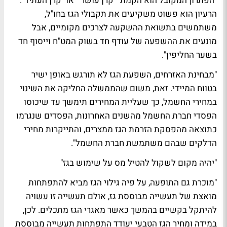
"הפתרון המקובל הוא הקמת "
קרן עושר
" או "קרן העתיד".
הרעיון הוא פשוט משקיעים את תקבולי הגז בחו"ל,
משתמשים בתשואת ההשקעה לצרכים מקומיים, אבל
מונעים את ההשפעה של עודף חד בשוק המט"ח וייסוף חד
בשער החליפין".
"מבחינת האזרחים, השפעת הגז לא תורגש באופן ישיר
בטווח המיידי. זאת, משום שהממשלה החליקה את השינוי
במחירי החשמל, כך שעליית המחירים תימשך עד שיכוסו
הפסדי חברת החשמל מהשנים האחרונות, הפסדים שנגרמו
כתוצאה מהפסקת הזרמת הגז ממצרים, והתייקרות מחירי
הדלקים שבהם משתמשת חברת החשמל".
"יהיה מקום לשקול להטיל מס על שימוש בגז"
"מוכרת גם התופעה, על פיה גילוי הגז מביא להתפתחות
מואצת של תעשייה מבוססת גז, אולם תעשייה זו עשויה
להיתקל בקשיים בהמשך כאשר מאגרי הגז מתכלים. לכן,
במידה ומחיר הגז הטבעי יעודד התפתחות תעשייה מבוססת