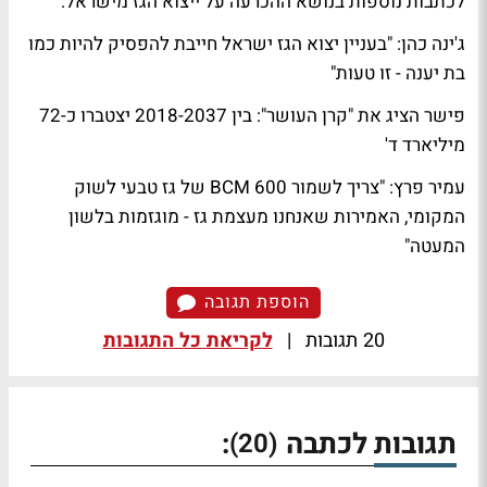
לכתבות נוספות בנושא ההכרעה על ייצוא הגז מישראל:
ג'ינה כהן: "בעניין יצוא הגז ישראל חייבת להפסיק להיות כמו
בת יענה - זו טעות"
פישר הציג את "קרן העושר": בין 2018-2037 יצטברו כ-72
מיליארד ד'
עמיר פרץ: "צריך לשמור 600 BCM של גז טבעי לשוק
המקומי, האמירות שאנחנו מעצמת גז - מוגזמות בלשון
המעטה"
הוספת תגובה
20 תגובות
|
לקריאת כל התגובות
תגובות לכתבה
:
(20)