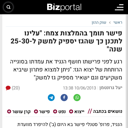
ראשי
שוק ההון
פישר תומך בהמלצות צמח: "עלינו
לתכנן כך שהגז יספיק למשק ל-25-30
שנה"
רגע לפני פרישתו חושף הנגיד את עמדתו בסוגייה
הרותחת של יצוא הגז: "ניתן למצוא פתרון שיביא
משקיעים וגם ישאיר מספיק גז למשק"
יעל גרונטמן
(20)
|
10/06/2013 13:38
נושאים בכתבה
ייצוא
נפט
פישר
קרן עושר
הנגיד, פרופ' סטנלי פישר בא היום (ב') להיפרד מוועדת