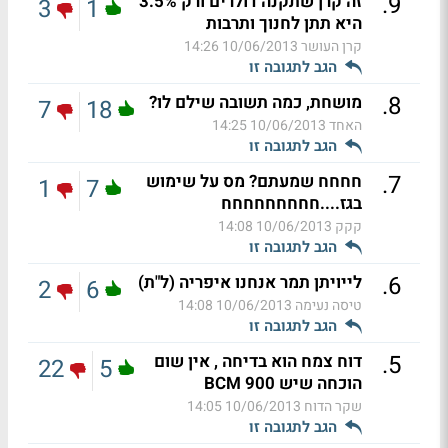
.
9
זה קרן שתקנה דולרים ורק 3.5%
3
1
היא תתן לחנוך ותרבות
קרן העושר
10/06/2013 14:26
הגב לתגובה זו
.
8
מושחת, כמה תשובה שילם לו?
7
18
האחד
10/06/2013 14:25
הגב לתגובה זו
.
7
חחחח שמעתם? מס על שימוש
1
7
בגז....חחחחחחחחח
קקק
10/06/2013 14:08
הגב לתגובה זו
.
6
לייויתן תמר אנחנו איפריה (ל"ת)
2
6
טיסה נעימה
10/06/2013 14:08
הגב לתגובה זו
.
5
דוח צמח הוא בדיחה , אין שום
22
5
הוכחה שיש 900 BCM
שקר הדוח
10/06/2013 14:05
הגב לתגובה זו