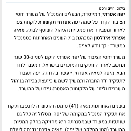
צילום: חיים ורסנו
יפה אפרתי
, המייסדת, הבעלים והמנכ"ל של משרד יחסי
הציבור הקרוי על שמה
יפה אפרתי תקשורת
לוקחת צעד
לאחור ומעבירה את סמכויות הניהול השוטף לבתה,
מאיה
אפרתי אידלסון
המכהנת ב-7 השנים האחרונות כסמנכ"ל
במשרד - כך נודע לאייס.
משרד יחסי הציבור של יפה אפרתי הוקם לפני כ-30 שנה
ונחשב לאחד הוותיקים והמוכרים בישראל. המעבר לדור
הבא, מיפה למאיה אפרתי, ייעשה בהדרגה. יפה תעבור
לתפקיד יו"ר החברה ותמשיך לשמש כיועצת בכירה בניהול
משברים וליווי של הלקוחות האסטרטגיים של המשרד.
בשנים האחרונות מאיה (41) סומנה והוכשרה לרגע בו תיקח
את תפקיד המנכ"ל במקומה של יפה. מסלול זה כלל גם
שותפות במשרד שבמסגרתה היא מחזיקה בחלק ממניות
המשרד (קטן מחלקה של יפה). מאיה אפרתי נכנסה לעולם