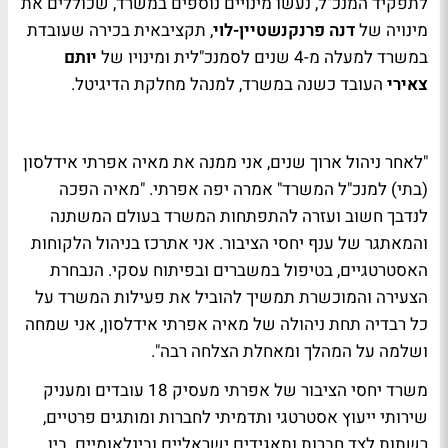
לתפקיד המנכ"ל, נעשו מינויים נוספים במשרד, שכוללים את
מינויה של
דנה פרנקנשטיין-לוי
, תקציבאית בכירה שעובדת
במשרד למעלה מ-4 שנים לסמנכ"לית ומינויו של
יותם
צאירי
העובד כשנה במשרד, למנהל מחלקת הדיגיטל.
"לאחר ניהול ארוך שנים, אני ממנה את מאיה אפרתי אידלסון
(בתי) למנכ"ל המשרד" אמרה יפה אפרתי. "מאיה הפכה
לנדבך חשוב ועזרה להתפתחות המשרד בעולם המשתנה
והמאתגר של ענף יחסי הציבור. אני אתרכז בניהול הלקוחות
האסטרטגיים, בטיפול במשברים ובפיתוח עסקי. הנבחרת
הצעירה והמוכשרת תמשיך להוביל את פעילות המשרד על
כל רבדיה תחת ניהולה של מאיה אפרתי אידלסון, אני שמחה
ושלמה על המהלך ומאחלת הצלחה רבה".
משרד יחסי הציבור של אפרתי מעסיק 18 עובדים ומעניק
שירותי ייעוץ אסטרטגי ותדמיתי לחברות ומותגים פרטיים,
רשתות לצד חברות ותאגידים ישראליים ובינלאומיים. בין