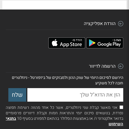
הורדת אפליקציה
הרשמה לדיוור
הירשם לסיכום היומי של שוק ההון ולמבזקים של ביזפורטל - ניוזלטרים
חובה לכל משקיע
אני מאשר קבלת שני ניוזלטרים, אשר כל אחד מהווה רשימת תפוצה
נפרדת, בנושאים סיכום יומי והתראות חמות וקבלת דיוורים פרסומיים
בדואר אלקטרוני ו/ או באמצעות הסלולר בהתאם למפורט בסעיף 10
בתנאי
השימוש