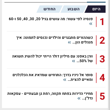
היום
השבוע
החודש
1
פנסיה לפי עשור: מה עושים בגיל 20, 30, 40, 50 ו-60
2
כשההורים מתבגרים והילדים נכנסים לתמונה: איך
מנהלים הון...
3
וורן באפט: עם מיליון דולר הייתי יכול להשיג תשואה
של 50%...
4
סופר אל ניניו בדרך: התרחיש שמדאיג את הכלכלנים
ומאיים להצית...
5
מחירי הדירות בפתח תקווה, רמת גן וגבעתיים - עסקאות
נדל"ן...