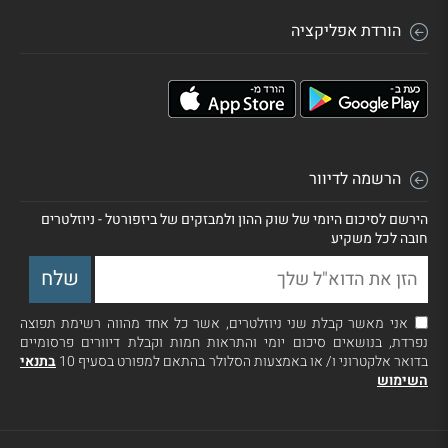
הורדת אפליקציה
הרשמה לדיוור
הירשם לסיכום היומי של שוק ההון ולמבזקים של ביזפורטל - ניוזלטרים
חובה לכל משקיע
אני מאשר קבלת שני ניוזלטרים, אשר כל אחד מהווה רשימת תפוצה
נפרדת, בנושאים סיכום יומי והתראות חמות וקבלת דיוורים פרסומיים
בדואר אלקטרוני ו/ או באמצעות הסלולר בהתאם למפורט בסעיף 10
בתנאי
השימוש