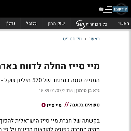
הירשמו
ראשי
שוק ההון
גלובל
נדל"ן
כל הכותרות
ראשי
וול סטריט
מיי סייז החלה לדווח בארה"
המנייה טסה במחזור של 570 מיליון שקל - יותר מפי 2 מהממוצע החודשי
גיא בן סימון
01/07/2015 15:39
|
נושאים בכתבה
מיי סייז
בקשתה של חברת מיי סייז הישראלית להפוך 
תהיה החברה כפופה להוראות הדיווח על פי ה