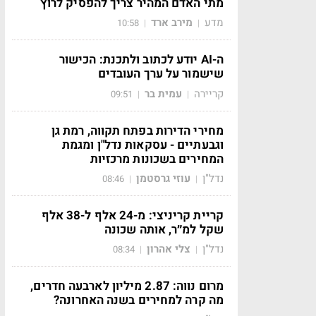
מתי האדם המהיר צריך להפסיק לרוץ
מדע
מירב ארד
10:58
|
|
ה-AI יודע לכתוב ולתכנת: הכישור
שישמור על ערך העובדים
קריירה
עמית בר
09:51
|
|
מחירי הדירות בפתח תקווה, רמת גן
וגבעתיים - עסקאות נדל"ן ומגמת
המחירים בשכונות מרכזיות
נדל"ן
עוזי גרסטמן
08:46
|
|
קריית קריניצי: מ-24 אלף ל-38 אלף
שקל למ״ר, אותה שכונה
נדל"ן
צלי אהרון
08:34
|
|
מרום נווה: 2.87 מיליון לארבעה חדרים,
מה קרה למחירים בשנה האחרונה?