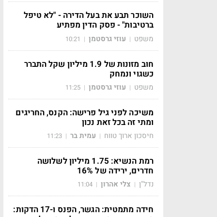
השוכר תבע את בעל הדירה - "לא טיפל
ברטיבות" - פסק הדין מפתיע
משפט
עוזי גרסטמן
10:21
|
|
חוב מזונות של 1.9 מיליון שקל התברר
כשגוי ונמחק
משפט
עוזי גרסטמן
11:25
|
|
משיכה לפני גיל פרישה: הקנס, החריגים
ומתי זה בכל זאת נכון
חיסכון ארוך טווח
עמית בר
11:23
|
|
רמת הנשיא: 1.75 מיליון לשלושה
חדרים, ירידה של 16%
נדל"ן
צלי אהרון
11:04
|
|
חידה מתמטית: הגשר, הפנס ו-17 הדקות: