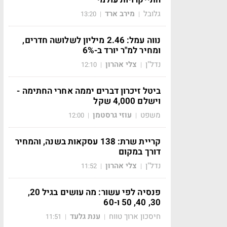
גלובל
מירב ארד
13:20
|
|
נווה עמל: 2.46 מיליון לשלושה חדרים,
ומחיר למ"ר יורד ב-6%
נדל"ן
צלי אהרון
12:10
|
|
ביטל זיכרון דברים יממה אחרי החתימה -
וישלם 4,000 שקל
משפט
עוזי גרסטמן
12:00
|
|
קריית שרת: 138 עסקאות בשנה, והמחיר
דורך במקום
נדל"ן
צלי אהרון
11:52
|
|
פנסיה לפי עשור: מה עושים בגיל 20,
30, 40, 50 ו-60
חיסכון ארוך טווח
ענת גלעד
11:51
|
|