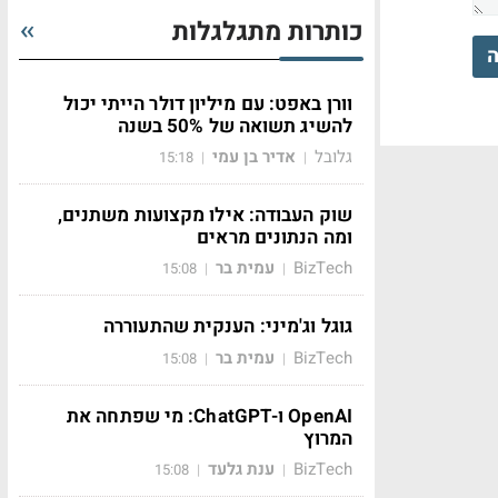
כותרות מתגלגלות
ה
וורן באפט: עם מיליון דולר הייתי יכול
להשיג תשואה של 50% בשנה
גלובל
אדיר בן עמי
15:18
|
|
שוק העבודה: אילו מקצועות משתנים,
ומה הנתונים מראים
BizTech
עמית בר
15:08
|
|
גוגל וג'מיני: הענקית שהתעוררה
BizTech
עמית בר
15:08
|
|
OpenAI ו-ChatGPT: מי שפתחה את
המרוץ
BizTech
ענת גלעד
15:08
|
|