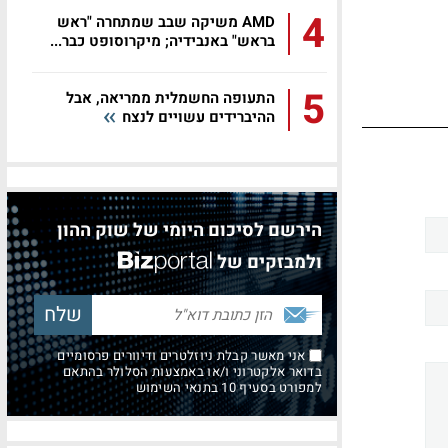
4
AMD משיקה שבב שמתחרה "ראש
בראש" באנבידיה; מיקרוסופט כבר...
5
התעופה החשמלית ממריאה, אבל
ההיברידים עשויים לנצח
הירשם לסיכום היומי של שוק ההון
ולמבזקים של
אני מאשר קבלת ניוזלטרים ודיוורים פרסומיים
בדואר אלקטרוני ו/או באמצעות הסלולר בהתאם
למפורט בסעיף 10 בתנאי השימוש