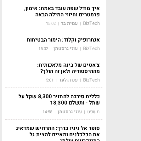
איך מודל שפה עובד באמת: אימון,
פרמטרים וחיזוי המילה הבאה
BizTech
עמית בר
15:02
|
|
אנתרופיק וקלוד: הימור הבטיחות
BizTech
עוזי גרסטמן
15:02
|
|
צ'אטים של בינה מלאכותית:
מההיסטוריה ולאן זה הולך?
BizTech
ענת גלעד
15:01
|
|
כללית סירבה להחזיר 8,300 שקל על
שתל - ותשלם 18,300
משפט
עוזי גרסטמן
14:58
|
|
סופר אל ניניו בדרך: התרחיש שמדאיג
את הכלכלנים ומאיים להצית גל
התייקרויות עולמי