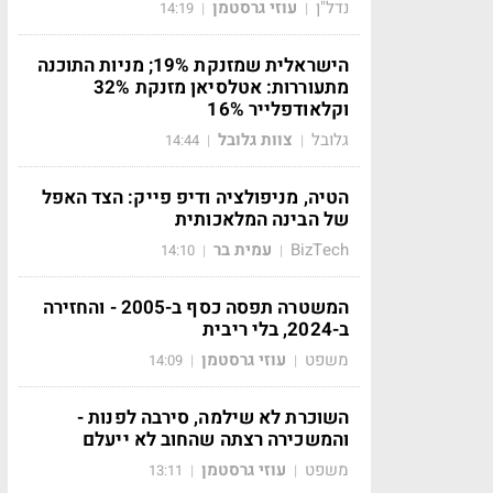
נדל"ן
עוזי גרסטמן
14:19
|
|
הישראלית שמזנקת 19%; מניות התוכנה
מתעוררות: אטלסיאן מזנקת 32%
וקלאודפלייר 16%
גלובל
צוות גלובל
14:44
|
|
הטיה, מניפולציה ודיפ פייק: הצד האפל
של הבינה המלאכותית
BizTech
עמית בר
14:10
|
|
המשטרה תפסה כסף ב-2005 - והחזירה
ב-2024, בלי ריבית
משפט
עוזי גרסטמן
14:09
|
|
השוכרת לא שילמה, סירבה לפנות -
והמשכירה רצתה שהחוב לא ייעלם
משפט
עוזי גרסטמן
13:11
|
|