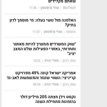
שאתם מקלידים
BizTech
עוזי גרסטמן
11:36
|
|
האלמנה מול נושי בעלה: מי מוסמך לדון
בתיק?
משפט
עוזי גרסטמן
11:32
|
|
"שוק המשרדים ממשיך להיות מאתגר
ותחרותי, באזורי הפעילות שלנו המצב
יציב"
שוק ההון
מנדי הניג
10:22
|
|
אמריקה ישראל קונה 49% מפרויקט
קריניצי: השווי שנגזר והמשמעות לאב-גד
שוק ההון
מנדי הניג
09:55
|
|
נקסט ויז'ן חצתה 205 מיליון דולר
בהזמנות מתחילת השנה