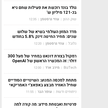
גולד בונד רוכשת את פעילות שחם גיא
בכ-121 מיליון ש'
שוק ההון
עוזי גרסטמן
12:35
|
|
מדד המזון העולמי בשיא של שלוש
שנים: מחיר החיטה זינק 5.8% בחודש
גלובל
עוזי גרסטמן
12:20
|
|
רמקול בצורת דונאט במחיר של מעל 300
דולר: זה המכשיר הראשון של OpenAI
BizTech
מירב ארד
12:00
|
|
מתחת למכסה המנוע: השינויים הסודיים
שחיל האוויר מבצע באפאצ'י האמריקאי
ניתוחים ודעות
עופר הבר
11:55
|
|
פרטיות ואבטחת מידע: מה קורה למה