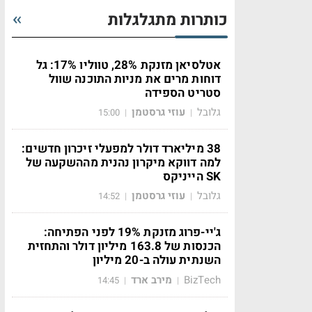
כותרות מתגלגלות
אטלסיאן מזנקת 28%, טווליו 17%: גל
דוחות מרים את מניות התוכנה שוול
סטריט הספידה
גלובל
עוזי גרסטמן
15:00
|
|
38 מיליארד דולר למפעלי זיכרון חדשים:
למה דווקא מיקרון נהנית מההשקעה של
SK הייניקס
גלובל
עוזי גרסטמן
14:52
|
|
ג'יי-פרוג מזנקת 19% לפני הפתיחה:
הכנסות של 163.8 מיליון דולר והתחזית
השנתית עולה ב-20 מיליון
BizTech
מירב ארד
14:45
|
|