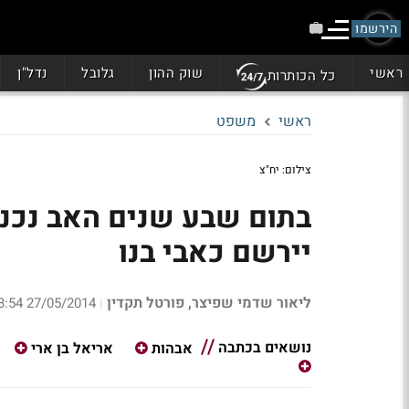
הירשמו
ראשי
שוק ההון
גלובל
נדל"ן
כל הכותרות
ראשי
משפט
צילום: יח"צ
בתום שבע שנים האב נכנע
יירשם כאבי בנו
ליאור שדמי שפיצר, פורטל תקדין
27/05/2014 13:54
|
נושאים בכתבה
אבהות
אריאל בן ארי