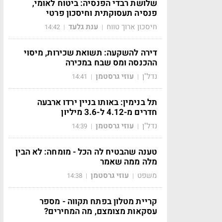
שלושת רבדי הפנסיה: ביטוח לאומי,
פנסיה תעסוקתית וחיסכון פרטי
חיסכון ארוך טווח
ענת גלעד
14:42
|
|
דירה להשקעה: תשואת שכירות, מיסוי
ההכנסה ומס שבח במכירה
נדל"ן
עוזי גרסטמן
14:41
|
|
תל בנימין: באותו בניין ירדו ארבעה
חדרים מ-4.12 ל-3.6 מיליון
נדל"ן
עוזי גרסטמן
14:39
|
|
טענה שהבטיח לה הכל - מומחה: לא הבין
מלה ממה שאמר
משפט
עוזי גרסטמן
14:38
|
|
קריית מטלון בפתח תקווה - מספר
עסקאות מצומצם, מה המחירים?