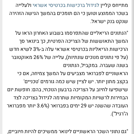
מתייחס קליין
לגידול ברכישות בכרטיסי אשראי
ולעלייה
בשכר הממוצע וטוען כי הם תומכים בהמשך הגישה הזהירה
שנקט בנק ישראל.
"הנתונים הריאליים שהתפרסמו בשבוע האחרון הראו על
המשך התאוששות של הצריכה הפרטית, כך בינואר סך
הרכישות הריאליות בכרטיסי אשראי עלה ב-3% לשיא חדש
(על פי נתונים מנוכים עונתיות), עלייה של 26% מאוקטובר
בשנה שעברה. במקביל, הנתונים
הראשוניים לפברואר מצביעים על המשך צמיחה, אם כי
בקצב מתון יותר. יש לציין שיש כמה גורמים 'טכניים'
שישפיעו לחיוב על הצריכה ברבעון הנוכחי, בהם: חופשת יום
הבחירות לרשויות המקומיות שתרמה לגידול בצריכה לצד
העובדה שהשנה יש 29 ימים בפברואר (3.6% יותר מפברואר
ה"רגיל").
"גם נתוני השכר הראשוניים לינואר ממשיכים להיות חיוביים,