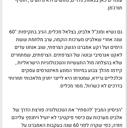
עומדים כאן בגאווה, גלויים, נחושים ולא נרתעים", הוסיף
תורג'מן.
גם נשיא ומנכ"ל אלביט, בצלאל מכליס, הגיב בתקיפות: "60
שנה אחרי שאלביט מערכות הוקמה, ערב מלחמת ששת
הימים ועל רקע אמברגו הנשק הצרפתי, שוב אנחנו עדים
לאקט אגרסיבי ובוטה של הצרפתים. הצרפתים, שמתחרים
שלא בהצלחה מול התעשיות והטכנולוגיות הישראליות ,
קידמו מהלך צבוע במיוחד המונע מאינטרסים עסקים
וכלכליים גרידא, שמטרתו היא לייצר יתרון מלאכותי תחרותי
בדרכים לא כשרות", מסר מכליס.
"הניסיון המביך 'להסתיר' את הטכנולוגיה פורצת הדרך של
אלביט מערכות עם כיסוי פיקטיבי לא יועיל ויתנפץ עליהם
חזרה, כפי שקרה לפני 60 שנה בעקבות האמברגו על