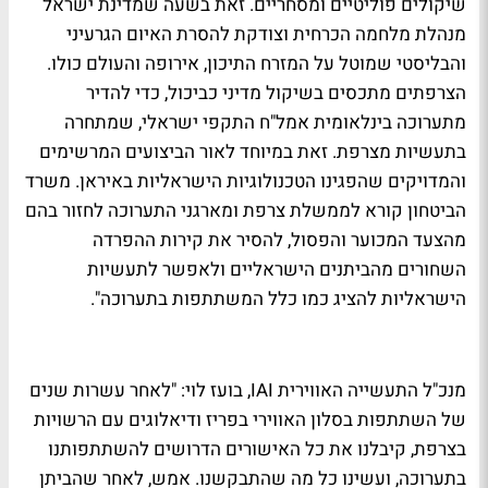
שיקולים פוליטיים ומסחריים. זאת בשעה שמדינת ישראל
מנהלת מלחמה הכרחית וצודקת להסרת האיום הגרעיני
והבליסטי שמוטל על המזרח התיכון, אירופה והעולם כולו.
הצרפתים מתכסים בשיקול מדיני כביכול, כדי להדיר
מתערוכה בינלאומית אמל"ח התקפי ישראלי, שמתחרה
בתעשיות מצרפת. זאת במיוחד לאור הביצועים המרשימים
והמדויקים שהפגינו הטכנולוגיות הישראליות באיראן. משרד
הביטחון קורא לממשלת צרפת ומארגני התערוכה לחזור בהם
מהצעד המכוער והפסול, להסיר את קירות ההפרדה
השחורים מהביתנים הישראליים ולאפשר לתעשיות
הישראליות להציג כמו כלל המשתתפות בתערוכה".
מנכ"ל התעשייה האווירית IAI, בועז לוי: "לאחר עשרות שנים
של השתתפות בסלון האווירי בפריז ודיאלוגים עם הרשויות
בצרפת, קיבלנו את כל האישורים הדרושים להשתתפותנו
בתערוכה, ועשינו כל מה שהתבקשנו. אמש, לאחר שהביתן