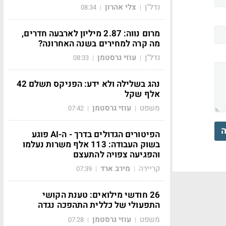
נדל"ן
צלי אהרון
08:34
|
|
מרום נווה: 2.87 מיליון לארבעה חדרים,
מה קרה למחירים בשנה האחרונה?
נדל"ן
עוזי גרסטמן
08:33
|
|
נהג בשלילה ולא ידע: הפניקס תשלם 42
אלף שקל
משפט
עוזי גרסטמן
07:42
|
|
ה
הפיטורים הגדולים בדרך - ה-AI פוגע
בשוק העבודה: 113 אלף משרות נעלמו
והפגיעה צפויה להתעצם
קריירה
מירב ארד
07:39
|
|
26 חודשי מילואים: טענת הקושי
התפעולי של כללית התהפכה נגדה
משפט
עוזי גרסטמן
07:28
|
|