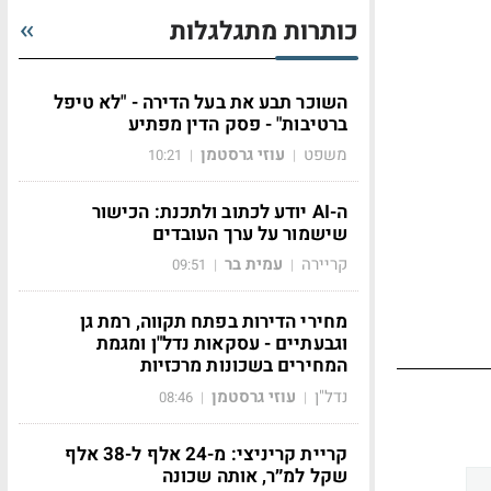
כותרות מתגלגלות
השוכר תבע את בעל הדירה - "לא טיפל
ברטיבות" - פסק הדין מפתיע
משפט
עוזי גרסטמן
10:21
|
|
ה-AI יודע לכתוב ולתכנת: הכישור
שישמור על ערך העובדים
קריירה
עמית בר
09:51
|
|
מחירי הדירות בפתח תקווה, רמת גן
וגבעתיים - עסקאות נדל"ן ומגמת
המחירים בשכונות מרכזיות
נדל"ן
עוזי גרסטמן
08:46
|
|
קריית קריניצי: מ-24 אלף ל-38 אלף
שקל למ״ר, אותה שכונה