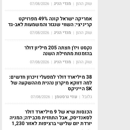
שוק ההון
מנדי הניג
07/08/2026
|
|
אמריקה ישראל קונה 49% מפרויקט
קריניצי: השווי שנגזר והמשמעות לאב-גד
שוק ההון
מנדי הניג
07/08/2026
|
|
נקסט ויז'ן חצתה 205 מיליון דולר
בהזמנות מתחילת השנה
שוק ההון
מנדי הניג
07/08/2026
|
|
38 מיליארד דולר למפעלי זיכרון חדשים:
למה דווקא מיקרון נהנית מההשקעה של
SK הייניקס
גלובל
עוזי גרסטמן
07/08/2026
|
|
הכנסות שיא של 9 מיליארד דולר
לסאנדיסק, אבל התחזית מכבידה; המניה
יורדת יום שלישי ברציפות לאזור 1,230