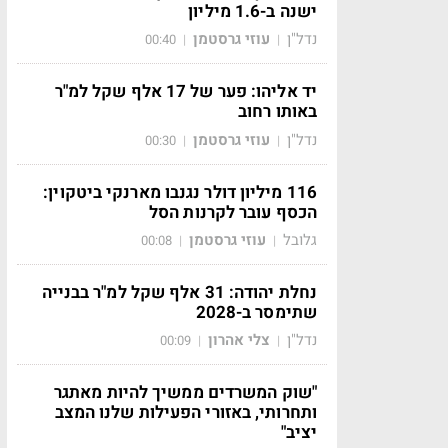
ישנה ב-1.6 מיליון
נדל"ן
עוזי גרסטמן
00:40
|
|
יד אליהו: פער של 17 אלף שקל למ"ר
באותו רחוב
נדל"ן
עוזי גרסטמן
00:30
|
|
116 מיליון דולר נגנבו מארנקי ביטקוין:
הכסף עובר לקרנות הסל
גלובל
עוזי גרסטמן
00:08
|
|
נחלת יהודה: 31 אלף שקל למ"ר בבנייה
שתימסר ב-2028
נדל"ן
צלי אהרון
00:09
|
|
"שוק המשרדים ממשיך להיות מאתגר
ותחרותי, באזורי הפעילות שלנו המצב
יציב"