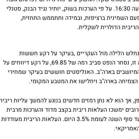
הריבית הבסיסית במשק לחודש ספטמבר בשעה 16:30. על פי הערכות בשוק, יותיר נגיד הבנק, סטנלי
 את הריבית על כנה בשעור של 3.5% בפעם השמינית ברציפות, ובמידה ותתממש התחזית,
 הריבית הדולרית לשקלית.
נחלש הלילה מול העקריים ,בעיקר על רקע חששות
משקיעים להמשך עליות במחירי הנפט בשעה זו, נסחר הנפט סביב רמה של 69.85, על רקע דיווחים על
המיושבים בארה"ב. האנליסטים חוששים בעיקר שמחירי
 הצמיחה בארה"ב ויחלישו את המטבע המקומי.
ן, אך הוא לא נתן רמזים חדשים בנוגע להמשך עליות ריבית
ובים ימשכו העלאות ריבית בקצב מדוד והערכות מרבית
האנליסטים הן ששיעור הריבית יגיע ל 4.0% עד סוף השנה לעומת 3.5% היום. העלאות הריבית מעודדות
האמריקאי.