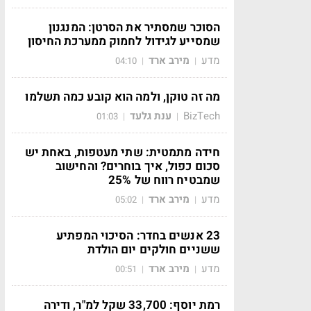
הסוכר שמסתיר את הסרטן: המנגנון
שמסייע לגידול לחמוק ממערכת החיסון
מדע
מירב ארד
04:10
|
|
מה זה טוקן, ולמה הוא קובע כמה תשלמו
BizTech
ענת גלעד
01:03
|
|
חידה מתמטית: שתי מעטפות, באחת יש
סכום כפול, איך בוחרים? והחישוב
שמבטיח רווח של 25%
מדע
מירב ארד
05:02
|
|
23 אנשים בחדר: הסיכוי המפתיע
ששניים חולקים יום הולדת
מדע
מירב ארד
00:51
|
|
רמת יוסף: 33,700 שקל למ"ר, ודירה