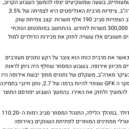
משמעותיים, בשעה שמשקיעים יצפו להמשך השבוע הקרוב,
ביום רביעי, בו יפורסמו תוצאות התמ"ג של ארה"ב. ציפיות מרבית האנליסטים היא לצמיחה של 3.5%.
ביום שישי יפורסמו המשרות החדשות בארה"ב הצפויות סביב 190 אלף משרות. קצב צמיחת שוק
העבודה המצופה מהכלכלה הוא 200,000 עד 300,000 משרות לחודש. בהתחשב במומנטום הנוכחי
ם חשובים אלו עשויה לחזק את מכירות הדולרים למול
אשר את מרבית כוחו הוא צובר על רקע נתונים מעורבים
ים מכיוון אירופה. בשבוע המסחר שחלף היה ניתן לראות
בעיקר מארה"ב, משקלם של נתונים מתוך יבשת אירופה היו
פחות בעלי משמעות. היום יפורסם בגרמניה סקר ה GFK שצפוי להיות ברמה של 2.7, נתון חיובי בתמיכה
להמשיך ולחזק את האירו. בהמשך השבוע יפורסם התוצר
ביפן, ממשיך היין להסחר בטווח צר אל מול הדולר. במהלך הלילה, התנהל המסחר סביב רמות ה 110.20-
והאוסטרלי ממתינים הסוחרים לפתיחת השווקים באירופה