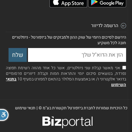
הרשמה לדיוור
הירשם לסיכום היומי של שוק ההון ולמבזקים של ביזפורטל - ניוזלטרים
חובה לכל משקיע
אני מאשר קבלת שני ניוזלטרים, אשר כל אחד מהווה רשימת תפוצה
נפרדת, בנושאים סיכום יומי והתראות חמות וקבלת דיוורים פרסומיים
בדואר אלקטרוני ו/ או באמצעות הסלולר בהתאם למפורט בסעיף 10
בתנאי
השימוש
כל הזכויות שמורות לחברת ביזפורטל תקשורת בע"מ ©
|
תנאי שימוש