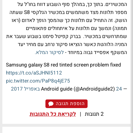
המכשירים. בתוך כך, במהלך סוף השבוע דווח בחו"ל על
מספר תלונות מצד משתמשים במכשיר הגלקסי S8 שעתה
הושק. זה התחיל עם תלונות כך שהמסך הופך לאדום (ראו
תמונה) ונמשך עם תלונות על איתחולים פתאומיים
שמתרחשים במכשיר. בברק קפיטל סימנו בשבוע שעבר את
המניה הלוהטת כאשר הוציאו סיקור נרחב עם מחיר יעד
המשקף אפסייד גבוה במיוחד -
לסיקור המלא.
Samsung galaxy S8 red tinted screen problem fixed
https://t.co/aSJHNI5112
pic.twitter.com/PaP8q4jE75
— Android guide (@Androidguide2)
24 באפריל 2017
הוספת תגובה
2 תגובות
|
לקריאת כל התגובות