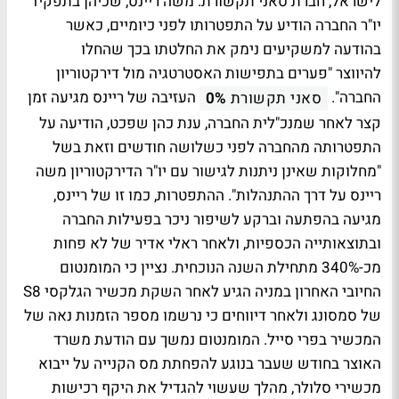
לישראל, חברת סאני תקשורת. משה ריינס, שכיהן בתפקיד
יו"ר החברה הודיע על התפטרותו לפני כיומיים, כאשר
בהודעה למשקיעים נימק את החלטתו בכך שהחלו
להיווצר "פערים בתפישות האסטרטגיה מול דירקטוריון
החברה".
העזיבה של ריינס מגיעה זמן
סאני תקשורת
0%
קצר לאחר שמנכ"לית החברה, ענת כהן שפכט, הודיעה על
התפטרותה מהחברה לפני כשלושה חודשים וזאת בשל
"מחלוקות שאינן ניתנות לגישור עם יו"ר הדירקטוריון משה
ריינס על דרך ההתנהלות". ההתפטרות, כמו זו של ריינס,
מגיעה בהפתעה וברקע לשיפור ניכר בפעילות החברה
ובתוצאותייה הכספיות, ולאחר ראלי אדיר של לא פחות
מכ-340% מתחילת השנה הנוכחית. נציין כי המומנטום
החיובי האחרון במניה הגיע לאחר השקת מכשיר הגלקסי S8
של סמסונג ולאחר דיווחים כי נרשמו מספר הזמנות נאה של
המכשיר בפרי סייל. המומנטום נמשך עם הודעת משרד
האוצר בחודש שעבר בנוגע להפחתת מס הקנייה על ייבוא
מכשירי סלולר, מהלך שעשוי להגדיל את היקף רכישות