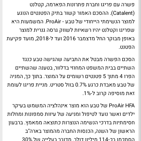
פשרה עם פריגו וחברת פתרונות הפארמה, קטלנט
(Catalent). ההסכם האמור קשור בתיק הפטנטים הנוגע
למוצר הנשימתי הייחודי של טבע - ProAir. המשמעות היא
שפריגו וקטלנט יהיו רשאיות לשווק גרסה גנרית למוצר
באופן מבוקר החל מדצמבר 2016 ועד ל-2018, מועד פקיעת
הפטנט.
הסכם הפשרה מבטל את התביעה שהגישה טבע כנגד
השתיים בבית המשפט המחוזי בדלוור, בטענה שהשתיים
הפרו 4 מתוך 5 פטנטים רשומים על המוצר. בתוך כך, המניה
של טבע מאבדת כרגע 0.7% בוול סטריט. מניית פריגו לעומת
זאת מוסיפה קרוב ל-1%.
ProAir HFA של טבע הוא מוצר אינהלציה המשמש בעיקר
ילדים ואשר נועד לטיפול ומניעה של עיוות סמפונות ומחלות
חסימתיות בדרכי הנשימה הנוצרות כתוצאה ממאמץ. ברבעון
הראשון של השנה, הכנסות החברה מהמוצר בארה"ב
הסתכמו בכ-114 מיליון דולר. מדובר בעלייה של 30%