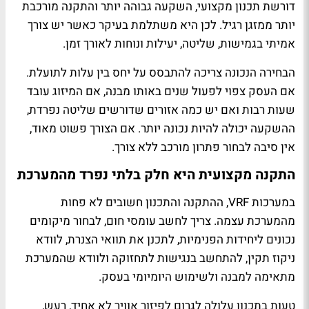
דורשת תכנון מקצועי, השקעה גבוהה יותר והתקנה מורכבת
יותר ממזגן רגיל. לכן היא משתלמת בעיקר כאשר יש צורך
אמיתי בגמישות, שליטה, יעילות ונוחות לאורך זמן.
הבחירה הנכונה צריכה להתבסס על יחס בין עלות לתועלת.
אם העסק צפוי לפעול שנים באותו מבנה, אם המיזוג עובד
שעות רבות ואם יש כמה אזורים שדורשים שליטה נפרדת,
ההשקעה יכולה להיות נכונה יותר. אם הצורך פשוט מאוד,
אין סיבה לבחור פתרון מורכב ללא צורך.
התקנה מקצועית היא חלק בלתי נפרד מהמערכת
במערכות VRF, ההתקנה והתכנון חשובים לא פחות
מהמערכת עצמה. צריך לחשב עומסי חום, לבחור מיקומים
נכונים ליחידות הפנימיות, לתכנן את תוואי הצנרת, לוודא
ניקוז תקין, להתחשב בנגישות לתחזוקה ולוודא שהמערכת
מתאימה למבנה ולשימוש היומיומי בעסק.
טעות בתכנון עלולה לגרום לפיזור אוויר לא אחיד, רעש,