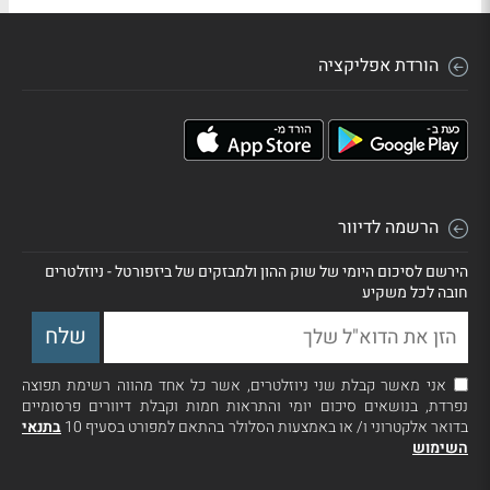
הורדת אפליקציה
הרשמה לדיוור
הירשם לסיכום היומי של שוק ההון ולמבזקים של ביזפורטל - ניוזלטרים
חובה לכל משקיע
אני מאשר קבלת שני ניוזלטרים, אשר כל אחד מהווה רשימת תפוצה
נפרדת, בנושאים סיכום יומי והתראות חמות וקבלת דיוורים פרסומיים
בדואר אלקטרוני ו/ או באמצעות הסלולר בהתאם למפורט בסעיף 10
בתנאי
השימוש