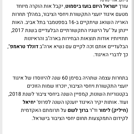
צילום: אודי פורטל
עורך
ישראל היום בועז ביסמוט
, יקבל אות הוקרה מיוחד
מטעם איגוד יועצי התקשורת ויחסי הציבור, במהלך תחרות
האריה השואג שיתקיים ב-16 בספטמבר בתל אביב. האות
יינתן על "על הישגיו התקשורתיים הבלעדיים בשנת 2017,
תחזיותיו אודות תוצאות הבחירות בארה"ב והראיונות
הבלעדיים אותם זכה לקיים עם נשיא ארה"ב
דונלד טראמפ
",
כך לדברי האיגוד.
בתחרות עצמה שתהיה בסימן 60 שנה להיווסדו של איגוד
יועצי התקשורת ויחסי הציבור, יוכרזו שמות הזוכים
בקטגוריות השונות, קמפיין השנה ביחסי ציבור לשנת 2018,
ועוד. אותות יקיר האיגוד יוענקו השנה לפרופ'
יחיאל
(חיליק) לימור
וד"ר
ברוך לשם
על תרומתם האקדמית
לקידום התמקצעות תחום יחסי הציבור בישראל.