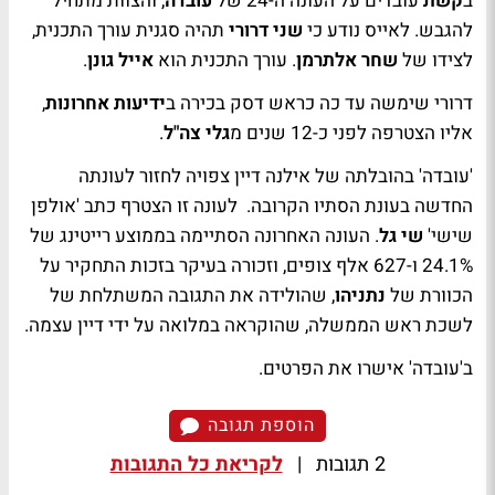
ב
קשת
עובדים על העונה ה-24 של
עובדה
, והצוות מתחיל
להגבש. לאייס נודע כי
שני דרורי
תהיה סגנית עורך התכנית,
לצידו של
שחר אלתרמן
. עורך התכנית הוא
אייל גונן
.
דרורי שימשה עד כה כראש דסק בכירה ב
ידיעות אחרונות
,
אליו הצטרפה לפני כ-12 שנים מ
גלי צה"ל
.
'עובדה' בהובלתה של אילנה דיין צפויה לחזור לעונתה
החדשה בעונת הסתיו הקרובה. לעונה זו הצטרף כתב 'אולפן
שישי'
שי גל
. העונה האחרונה הסתיימה בממוצע רייטינג של
24.1% ו-627 אלף צופים, וזכורה בעיקר בזכות התחקיר על
הכוורת של
נתניהו
, שהולידה את התגובה המשתלחת של
לשכת ראש הממשלה, שהוקראה במלואה על ידי דיין עצמה.
ב'עובדה' אישרו את הפרטים.
הוספת תגובה
2 תגובות
|
לקריאת כל התגובות