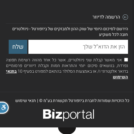
הרשמה לדיוור
הירשם לסיכום היומי של שוק ההון ולמבזקים של ביזפורטל - ניוזלטרים
חובה לכל משקיע
אני מאשר קבלת שני ניוזלטרים, אשר כל אחד מהווה רשימת תפוצה
נפרדת, בנושאים סיכום יומי והתראות חמות וקבלת דיוורים פרסומיים
בדואר אלקטרוני ו/ או באמצעות הסלולר בהתאם למפורט בסעיף 10
בתנאי
השימוש
כל הזכויות שמורות לחברת ביזפורטל תקשורת בע"מ ©
|
תנאי שימוש