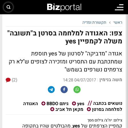
ראשי
תקשורת ומדיה
צפו: האגודה למלחמה בסרטן ב"תשובה"
משלה לקמפיין yes
אגודה "מדביקה" לסרטון של yes תוספת
שמתכתבת עם התסריט ומזכירה לצופים ש"לא רק
צרפתים נשרפים בשמש"
משה בנימין
(2)
|
04/07/2017 14:28
נושאים בכתבה
האגודה
yes
גיתם BBDO
למלחמה בסרטן
מקאן תל אביב
צילום: יח"צ/ צילום מסך
קמפיין הצרפתים של
yes
, מהבולטים שהיו בתקופה