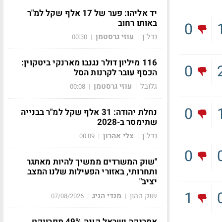
יד אליהו: פער של 17 אלף שקל למ"ר
באותו רחוב
0
נדל"ן
עוזי גרסטמן
00:30
|
|
116 מיליון דולר נגנבו מארנקי ביטקוין:
0
הכסף עובר לקרנות הסל
גלובל
עוזי גרסטמן
00:08
|
|
0
נחלת יהודה: 31 אלף שקל למ"ר בבנייה
שתימסר ב-2028
נדל"ן
צלי אהרון
00:09
|
|
0
"שוק המשרדים ממשיך להיות מאתגר
ותחרותי, באזורי הפעילות שלנו המצב
יציב"
1
שוק ההון
מנדי הניג
07/08/2026
|
|
אמריקה ישראל קונה 49% מפרויקט