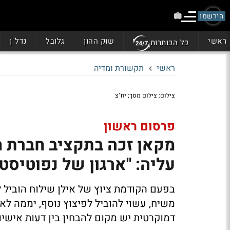
הירשמו
ראשי
שוק ההון
גלובל
נדל"ן
כל הכותרות
ראשי
תקשורת ומדיה
צילום: צילום מסך; יח"צ
פרסום ראשון
מקאן זכה בתקציב חברת 
עליה: "ארגון של נפוטיסט
בפעם הקודמת ציוץ של אילן שילוח הוביל 
משיח, עשוי להוביל לפיצוץ נוסף, יממה ל
דמוקרטית יש מקום להבחין בין דעות אישיו