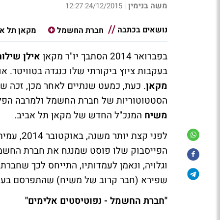
משה בנימין
24/12/2015 12:27
|
נושאים בכתבה
חברת החשמל
מקאן תל אב
בפברואר 2014 הסתבך יו"ר מקאן
אילן שילוח
בעקבות ציוץ ביקורתי שלו כנגדה בטוויטר. א
מקאן
. כעת, כמעט שנתיים לאחר מכן, זכה 
הסטטוטוריות של חברת החשמל ולמרבה הפלא 
משיח
המנכ"ל החדש של מקאן תל אביב.
לפני קצת 
הפייסבוק שלו פוסט שמנגח את חברת החשמל 
וגלויה, ונאמן לעמדותיו, התייחס לכך שחבר
שפירא (חבר קרוב של משיח) שהתפרסם בעקבות מכתב הטייסים מ-03
"חברת החשמל - נפוטיסטים אלימים"