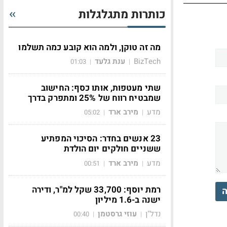
כותרות מתגלגלות
מה זה טוקן, ולמה הוא קובע כמה תשלמו
BizTech
ענת גלעד
01:03
|
|
שתי מעטפות, אותו כסף: החישוב
שמבטיח רווח של 25% ומתפרק בדרך
מדע
מירב ארד
05:02
|
|
23 אנשים בחדר: הסיכוי המפתיע
ששניים חולקים יום הולדת
מדע
מירב ארד
00:51
|
|
רמת יוסף: 33,700 שקל למ"ר, ודירה
ה
ישנה ב-1.6 מיליון
נדל"ן
עוזי גרסטמן
00:40
|
|