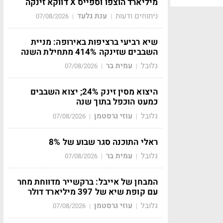
מיליארד הוצפו וספייס X דווקא זינקה
ניתוחים ודעות
ענת גלעד
07/08/2026
|
|
שיא רביעי ברציפות באירופה: מניית
השבבים שזינקה 414% מתחילת השנה
גלובל
עמית בר
07/08/2026
|
|
היצוא מסין זינק 24%; יצוא השבבים
כמעט הוכפל בתוך שנה
גלובל
עוזי גרסטמן
07/08/2026
|
|
ראלי התוכנה סגר שבוע של 8%
גלובל
עמית בר
07/08/2026
|
|
המבחן של אייבל: ברקשייר מדווחת מחר
עם קופת שיא של 397 מיליארד דולר
גלובל
עוזי גרסטמן
07/08/2026
|
|