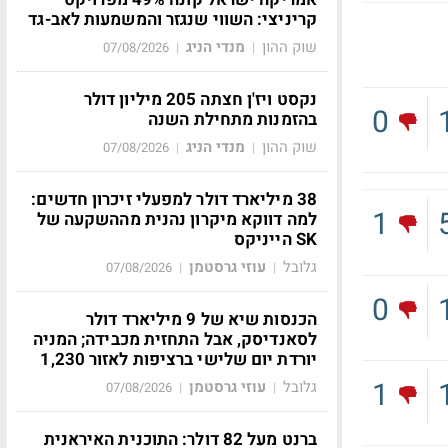
קריניצי: השווי שנגזר והמשמעות לאב-גד
שוק ההון
מנדי הניג
07/08/2026
|
|
נקסט ויז'ן חצתה 205 מיליון דולר
0
בהזמנות מתחילת השנה
שוק ההון
מנדי הניג
07/08/2026
|
|
38 מיליארד דולר למפעלי זיכרון חדשים:
1
למה דווקא מיקרון נהנית מההשקעה של
SK הייניקס
גלובל
עוזי גרסטמן
07/08/2026
|
|
0
הכנסות שיא של 9 מיליארד דולר
לסאנדיסק, אבל התחזית מכבידה; המניה
יורדת יום שלישי ברציפות לאזור 1,230
1
גלובל
עוזי גרסטמן
07/08/2026
|
|
ברנט מעל 82 דולר: התוכנית האיראנית