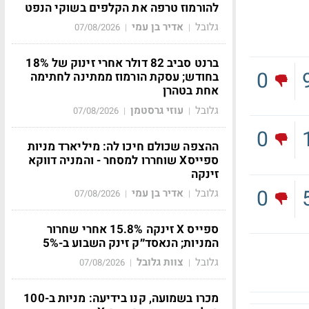
להורמוז טרפה את הקלפים בשוקי הנפט
גלובל
אדיר בן עמי
07/08/2026
|
|
ברנט סביב 82 דולר אחרי זינוק של 18%
0
בחודש; עסקת הורמוז ממתינה לחתימה
אחת בטהרן
גלובל
עוזי גרסטמן
07/08/2026
|
|
0
ההצפה שכולם חיכו לה: מיליארד מניות
ספייסX שוחררו למסחר - והמניה דווקא
זינקה
0
גלובל
אדיר בן עמי
07/08/2026
|
|
ספייס X זינקה 15.8% אחרי שחרור
המניות; הנאסד״ק זינק השבוע ב-5%
גלובל
צוות גלובל
07/08/2026
|
|
מכרו בשמועה, קנו בידיעה: מניות ב-100