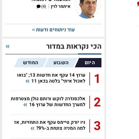
|
איתמר לוין
(4)
עוד ניתוחים ודעות
הכי נקראות במדור
היום
השבוע
החודש
1
ערוץ 14 עקף את חדשות 13; "בואו
לאכול איתי" בלטה בכאן 11
2
אלכסנדרה לוקש ורותם גולן מצטרפות
למערך החדשות של ערוץ 16
3
ניו יורק טיימס עקף את התחזיות, אז
למה המניה צונחת ב-9%?