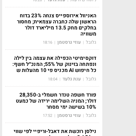
האניוול אירוספייס צנחה 23% בדוח
הראשון שלה כחברה עצמאית; מחסור
בחלקים מחק 13.5 מיליארד דולר
משוויה
גלובל
עוזי גרסטמן
18:16
|
|
דוקסימיטי הכפילה את עצמה בין לילה
ונפתחה בזינוק של 55%; המנכ״ל חשף:
כל חיפוש AI מכניס פי 10 מהעלות ש
גלובל
ענת גלעד
18:04
|
|
פורד חשפה טנדר חשמלי ב-28,350
דולר; המניה השלימה ירידה של כמעט
10% בשישה ימי מסחר
גלובל
עוזי גרסטמן
17:52
|
|
נילסן רוכשת את דאבל-וריפיי לפי שווי