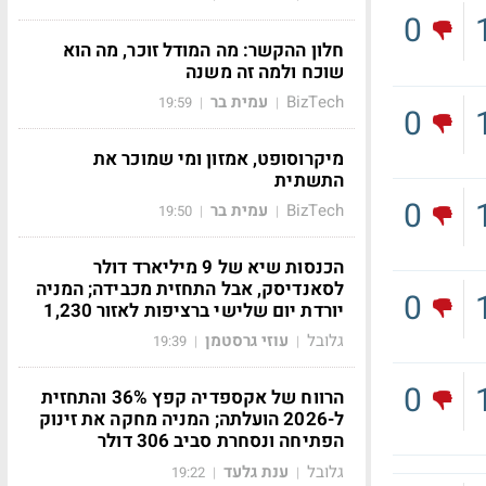
0
חלון ההקשר: מה המודל זוכר, מה הוא
שוכח ולמה זה משנה
BizTech
עמית בר
19:59
|
|
0
מיקרוסופט, אמזון ומי שמוכר את
התשתית
0
BizTech
עמית בר
19:50
|
|
הכנסות שיא של 9 מיליארד דולר
לסאנדיסק, אבל התחזית מכבידה; המניה
0
יורדת יום שלישי ברציפות לאזור 1,230
גלובל
עוזי גרסטמן
19:39
|
|
0
הרווח של אקספדיה קפץ 36% והתחזית
ל-2026 הועלתה; המניה מחקה את זינוק
הפתיחה ונסחרת סביב 306 דולר
גלובל
ענת גלעד
19:22
|
|