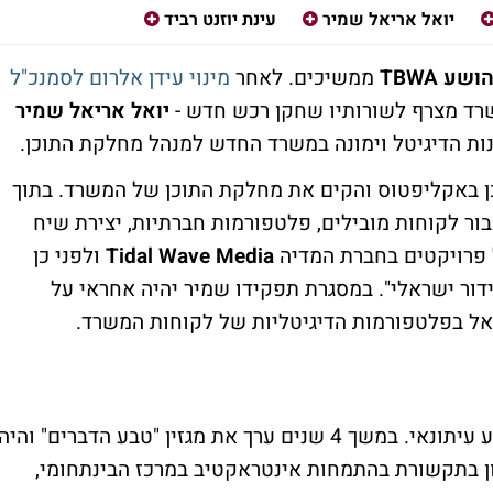
יואל אריאל שמיר
עינת יוזנט רביד
ושע TBWA
ממשיכים. לאחר
מינוי עידן אלרום לסמנכ"ל
רד מצרף לשורותיו שחקן רכש חדש -
יואל אריאל שמיר
ן באקליפטוס והקים את מחלקת התוכן של המשרד. בתוך
יה אחראי לניהול Content Marketing עבור לקוחות מובילים, פלטפורמות חברתיות, יצירת שיח
ל פרויקטים בחברת המדיה
Tidal Wave Media
ולפני כן
דור ישראלי". במסגרת תפקידו שמיר יהיה אחראי על
יאל בפלטפורמות הדיגיטליות של לקוחות המשרד.
מעבר לנסיון בענף הפרסום, לשמיר יש גם רקע עיתונאי. במשך 4 שנים ערך את מגזין "טבע הדברים" והיה
שון בתקשורת בהתמחות אינטראקטיב במרכז הבינתחומי,