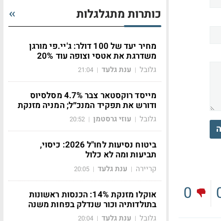
כותרות מתגלגלות
מחיר יעד של 100 דולר: ג'יי.פי מורגן
משדרגת את אטסי וצופה עוד 20%
גלובל
ענת גלעד
21:04
|
|
מייסד רוקסטאר צבר 4.7% מסלסיוס
ודורש את תפקיד המנכ״ל; המניה מזנקת
גלובל
עוזי גרסטמן
20:52
|
|
ה
ביטוח נסיעות לחו"ל 2026: כיסוי,
תביעות ומה לא כלול
קריירה
ענת גלעד
20:05
|
|
0
אוקלו מזנקת 14%: הכנסות ראשונות
בתולדותיה וכור שנדלק בפחות משנה
גלובל
ענת גלעד
20:04
|
|