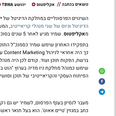
נושאים בכתבה
אקליפטוס
יהושע TBWA
השינוים הפרסונליים במחלקת הדיגיטל של
יה
הדיגיטל וגיוס של שני מנהלי קריאייטיב
, המש
מ
אקליפטוס
. שמיר מגיע לאחר 5 שנים בסוכנות הדיגיטל וימונה במשרד החדש למנהל מחלקת התוכן.
בתפקידו האחרון שימש שמיר כסמנכ"ל התוכ
כך ה
ברשת, הפקות תוכן ועוד. קודם לכן היה מנה
שימש כמנהל מחלקת ניו מדיה בערוץ "הוט בי
הפיתוח העסקי והקריאייטיבי של תוכן וסוש
כתב במגזין 'טיים אאוט'. הוא בעל תואר רא