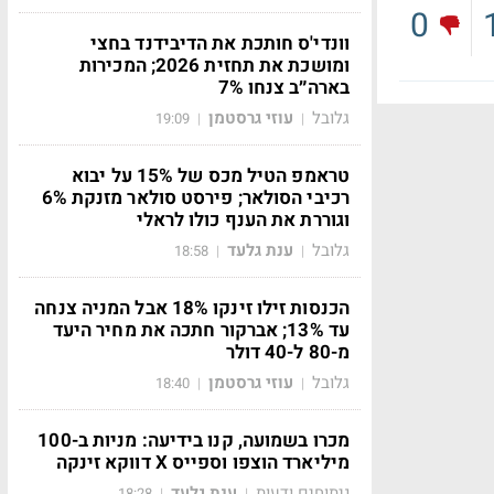
0
וונדי'ס חותכת את הדיבידנד בחצי
ומושכת את תחזית 2026; המכירות
בארה״ב צנחו 7%
גלובל
עוזי גרסטמן
19:09
|
|
טראמפ הטיל מכס של 15% על יבוא
רכיבי הסולאר; פירסט סולאר מזנקת 6%
וגוררת את הענף כולו לראלי
גלובל
ענת גלעד
18:58
|
|
הכנסות זילו זינקו 18% אבל המניה צנחה
עד 13%; אברקור חתכה את מחיר היעד
מ-80 ל-40 דולר
גלובל
עוזי גרסטמן
18:40
|
|
מכרו בשמועה, קנו בידיעה: מניות ב-100
מיליארד הוצפו וספייס X דווקא זינקה
ניתוחים ודעות
ענת גלעד
18:28
|
|