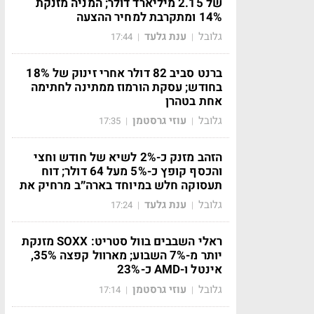
של 2.15 מיליארד דולר; המניה מזנקת
14% ומתקרבת למחיר ההצעה
גלובל
ענת גלעד
17:44
|
|
ברנט סביב 82 דולר אחרי זינוק של 18%
בחודש; עסקת הורמוז ממתינה לחתימה
אחת בטהרן
גלובל
עוזי גרסטמן
17:35
|
|
הזהב מזנק כ-2% לשיא של חודש וחצי
והכסף קופץ כ-5% מעל 64 דולר; דוח
תעסוקה חלש במיוחד בארה״ב מרחיק את
גלובל
ענת גלעד
17:24
|
|
ראלי השבבים בוול סטריט: SOXX מזנקת
יותר מ-7% השבוע; מארוול קפצה 35%,
אינטל ו-AMD כ-23%
גלובל
עוזי גרסטמן
17:14
|
|