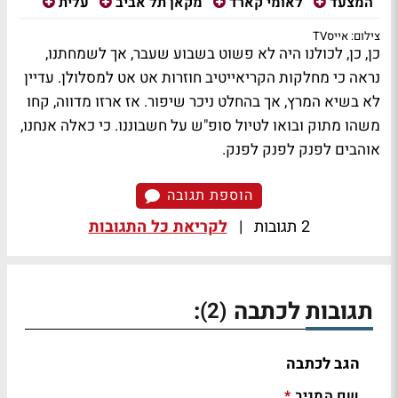
המצעד
לאומי קארד
מקאן תל אביב
עלית
צילום: אייסTV
כן, כן, לכולנו היה לא פשוט בשבוע שעבר, אך לשמחתנו,
נראה כי מחלקות הקריאייטיב חוזרות אט אט למסלולן. עדיין
לא בשיא המרץ, אך בהחלט ניכר שיפור. אז ארזו מדווה, קחו
משהו מתוק ובואו לטיול סופ"ש על חשבוננו. כי כאלה אנחנו,
אוהבים לפנק לפנק לפנק.
הוספת תגובה
2 תגובות
|
לקריאת כל התגובות
תגובות לכתבה
:
(2)
הגב לכתבה
שם המגיב
*