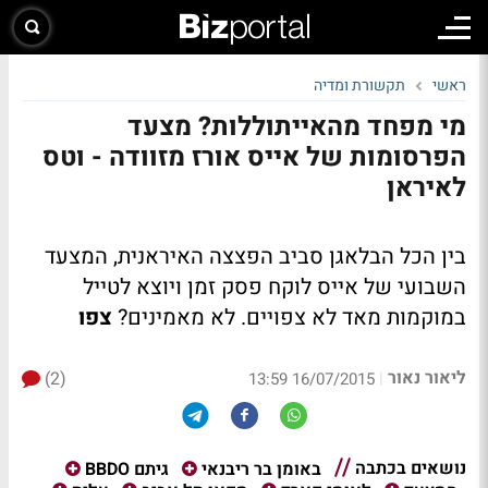
ראשי
תקשורת ומדיה
מי מפחד מהאייתוללות? מצעד
הפרסומות של אייס אורז מזוודה - וטס
לאיראן
בין הכל הבלאגן סביב הפצצה האיראנית, המצעד
השבועי של אייס לוקח פסק זמן ויוצא לטייל
במוקמות מאד לא צפויים. לא מאמינים?
צפו
ליאור נאור
(2)
|
16/07/2015 13:59
נושאים בכתבה
באומן בר ריבנאי
גיתם BBDO