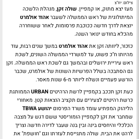
צילום: יח"צ
מעז יצא מתוק, או קמפיין.
שולה זקן
, מנהלת הלשכה
המיתולוגית של ראש הממשלה לשעבר
אהוד אולמרט
יוצאת לדרך חדשה ככוכבת פרסומות, לאחר ששוחררה
מהכלא בחודש ינואר השנה.
כזכור, ליוותה זקן את
אהוד אולמרט
במשך שנים רבות, עוד
מהיותו ח"כ פשוט, עד למשרדי הממשלה השונים, לשכת
ראש עיריית ירושלים ובהמשך גם לשכת ראש הממשלה. זקן
גם הסתבכה בשלל הפרשיות השונות של אולמרט, שכבר
הורשע פעמיים ונשלח ליותר מ-6 שנות מאסר.
כעת זקן תככב בקמפיין לרשת הרהיטים
URBAN
הממותגת
כרשת רהיטים לצעירים עם תקציב הוצאות קטן. מאחורי
הליהוק המפתיע עומד משרד הפרסום
יהושע TBWA
שמחבר את זקן לקמפיין הומוריסטי ששם דגש על מצבה
הכלכלי והיחסים בינה ובין בנה שעבר לדירה חדשה וצריך
לרהט את הבית. שולה מתגייסת לעזרתו וגם "חושפת" את