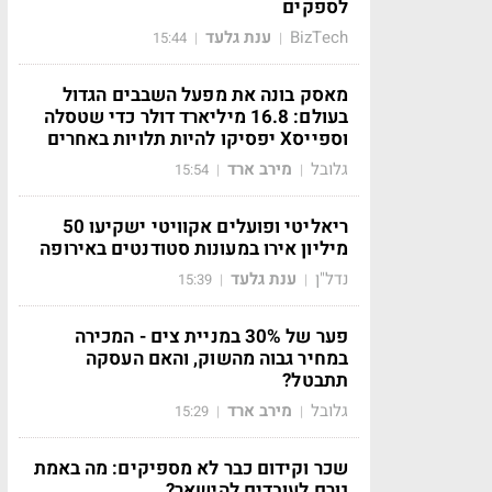
לספקים
BizTech
ענת גלעד
15:44
|
|
מאסק בונה את מפעל השבבים הגדול
בעולם: 16.8 מיליארד דולר כדי שטסלה
וספייסX יפסיקו להיות תלויות באחרים
גלובל
מירב ארד
15:54
|
|
ריאליטי ופועלים אקוויטי ישקיעו 50
מיליון אירו במעונות סטודנטים באירופה
נדל"ן
ענת גלעד
15:39
|
|
פער של 30% במניית צים - המכירה
במחיר גבוה מהשוק, והאם העסקה
תתבטל?
גלובל
מירב ארד
15:29
|
|
שכר וקידום כבר לא מספיקים: מה באמת
גורם לעובדים להישאר?