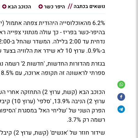
נושאים בכתבה
היפר כשר
הכוכב הבא
בהיפר-כשר בפריז - כך עולה מנתוני צפייה רא
נדחית עד 2:00 בלילה. המשדר שהחל ב-12:00, הניב ל
ב-0.9%. ערוץ 10 לא שידר את הלוויה בצעד שנוי במחלוקת.
ספרתי לראשונה זה תקופה ארוכה, עם 8.5% בלבד. 'מבט' (ערוץ 1) התאוששה ביום שני, והתחזקה ל-6%.
הכוכב הבא
(קשת, ערוץ 2) התחזקה אחרי השפל של יום ראשון, ורשמה אתמול 27.5%,
רשמה רק 3.7%.