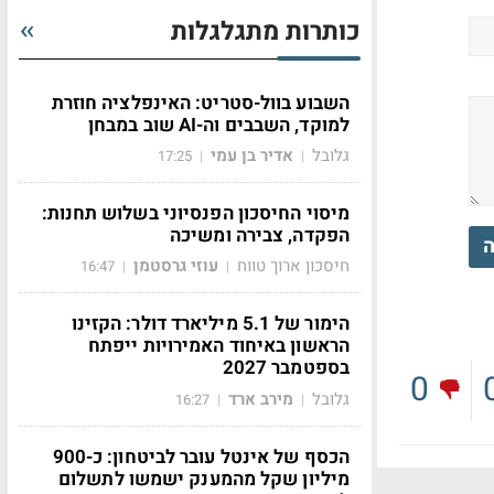
כותרות מתגלגלות
השבוע בוול-סטריט: האינפלציה חוזרת
למוקד, השבבים וה-AI שוב במבחן
גלובל
אדיר בן עמי
17:25
|
|
מיסוי החיסכון הפנסיוני בשלוש תחנות:
הפקדה, צבירה ומשיכה
ה
חיסכון ארוך טווח
עוזי גרסטמן
16:47
|
|
הימור של 5.1 מיליארד דולר: הקזינו
הראשון באיחוד האמירויות ייפתח
בספטמבר 2027
0
גלובל
מירב ארד
16:27
|
|
הכסף של אינטל עובר לביטחון: כ-900
מיליון שקל מהמענק ישמשו לתשלום