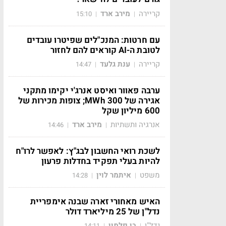
קריירה
מירב ארד
15:10
|
|
עם חרטות: המנכ"לים שפיטרו עובדים
לטובת ה-AI קוראים להם לחזור
קריירה
ענת גלעד
14:47
|
|
ערבה פאוור ואיסט אנרג'י יקימו מתקני
אגירה של 300 MWh; צופות מכירות של
600 מיליון שקל
אנרגיה ותשתיות
מירב ארד
14:46
|
|
לשכת רואי החשבון לבג"ץ: לאפשר לרו"ח
להיות בעלי תפקיד בחדלות פרעון
משפט
איתמר לוין
14:28
|
|
האיש מאחורי זארה שבנה אימפריית
נדל"ן של 25 מיליארד דולר
נדל"ן
בן פלמון
14:11
|
|