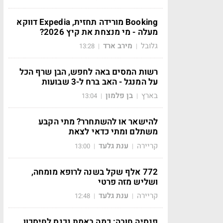
Booking מורידה תחזית, Expedia דווקא
מעלה - מי מנצחת את קיץ 2026?
גלובל
מירב ארד
13:28
|
|
רשות המסים באה לחפש, הבן שרף הכל
על המנגל - האב ברח ל-3 שבועות
בארץ
בן פלמון
13:04
|
|
להישאר או להשתחרר? מתי הקבע
משתלם ומתי כדאי לצאת
קריירה
ענת גלעד
13:00
|
|
772 אלף שקל בשנה לרופא מומחה,
ושליש מזה פרטי
קריירה
ענת גלעד
12:48
|
|
פנסיה חובה: כמה באמת נכנס לחיסכון