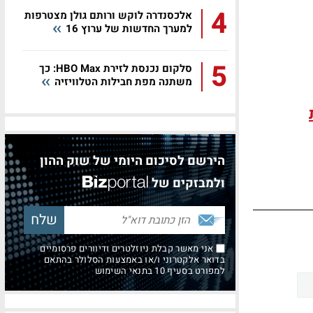
4
אלכסנדרה לוקש ורותם גולן מצטרפות
למערך החדשות של ערוץ 16
5
סלקום נכנסת לזירת HBO Max: כך
משתנה מפת חבילות הטלוויזיה
הירשם לסיכום היומי של שוק ההון
ולמבזקים של
אני מאשר קבלת ניוזלטרים ודיוורים פרסומיים
בדואר אלקטרוני ו/או באמצעות הסלולר בהתאם
למפורט בסעיף 10 בתנאי השימוש