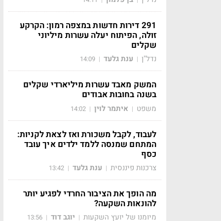
291 דירות חדשות במצפה רמון: הקרקע
זולה, הפיתוח יעלה עשרות מיליוני
שקלים
נדל"ן
ענת גלעד
14:09
|
|
המשק מאבד עשרות מיליארדי שקלים
בשנה בחובות אבודים
משפט
איתמר לוין
14:02
|
|
לעבוד, לקבל משכורת ואז לצאת לקניות:
המתחם שמנסה ללמד ילדים איך עובד
כסף
צרכנות פיננסית
ענת גלעד
13:42
|
|
מה הופך את הציבור החרדי לפגיע יותר
להונאות השקעה?
מיומנו של יועץ השקעות
יוגב דוד
13:56
|
|