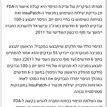
מטרתו העיקרית של עריכת הניסוי היא קבלת אישור ה-FDA
וכן בדיקת יעילות השימוש במכשיר ה-InsuPatch ואת
בטיחות השימוש בו בחיי היום יום. הניסוי יתבצע ב-100
נבדקים למשך 6 חודשים בארה"ב ובישראל ולהערכת החברה
יימשך עד סוף הרבעון השלישי של 2011.
הניסוי כולל שני חלקים שיתבצעו במקביל: הראשון יתבצע
בסביבה מבוקרת ובו ייבדקו 55 נבדקים והוא אמור להסתיים
בתוך 6 חודשים (עד סוף הרבעון השני של 2011); השני
יתבצע בסביבה לא מבוקרת של חיי היום יום ב-100 נבדקים
(חלקם מהחלק הראשון של הניסוי) במשך כ-6 חודשים.
במהלך הניסוי ימדדו הנבדקים את רמת הסוכר לאחר
הארוחות ותיבדק יעילות מכשיר ה-InsuPatch במובהקות
סטטיסטית גבוהה.
עם השלמת הניסוי בכוונת החברה להגיש בקשה ל-FDA