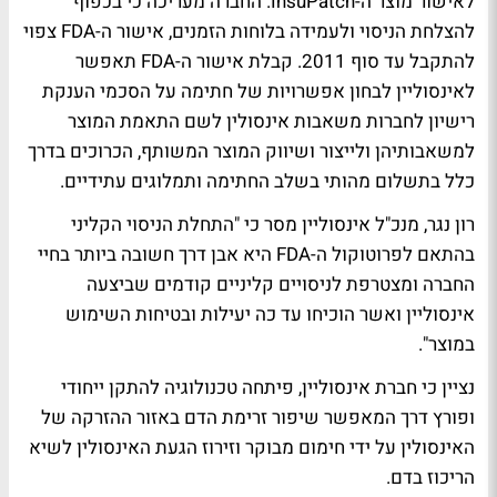
לאישור מוצר ה-InsuPatch. החברה מעריכה כי בכפוף
להצלחת הניסוי ולעמידה בלוחות הזמנים, אישור ה-FDA צפוי
להתקבל עד סוף 2011. קבלת אישור ה-FDA תאפשר
לאינסוליין לבחון אפשרויות של חתימה על הסכמי הענקת
רישיון לחברות משאבות אינסולין לשם התאמת המוצר
למשאבותיהן ולייצור ושיווק המוצר המשותף, הכרוכים בדרך
כלל בתשלום מהותי בשלב החתימה ותמלוגים עתידיים.
רון נגר, מנכ"ל אינסוליין מסר כי "התחלת הניסוי הקליני
בהתאם לפרוטוקול ה-FDA היא אבן דרך חשובה ביותר בחיי
החברה ומצטרפת לניסויים קליניים קודמים שביצעה
אינסוליין ואשר הוכיחו עד כה יעילות ובטיחות השימוש
במוצר".
נציין כי חברת אינסוליין, פיתחה טכנולוגיה להתקן ייחודי
ופורץ דרך המאפשר שיפור זרימת הדם באזור ההזרקה של
האינסולין על ידי חימום מבוקר וזירוז הגעת האינסולין לשיא
הריכוז בדם.