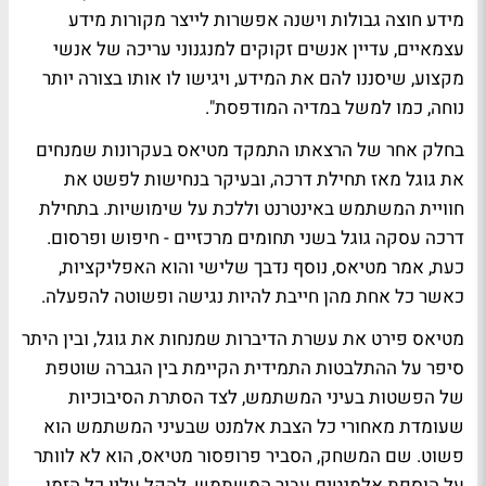
מידע חוצה גבולות וישנה אפשרות לייצר מקורות מידע
עצמאיים, עדיין אנשים זקוקים למנגנוני עריכה של אנשי
מקצוע, שיסננו להם את המידע, ויגישו לו אותו בצורה יותר
נוחה, כמו למשל במדיה המודפסת".
בחלק אחר של הרצאתו התמקד מטיאס בעקרונות שמנחים
את גוגל מאז תחילת דרכה, ובעיקר בנחישות לפשט את
חוויית המשתמש באינטרנט וללכת על שימושיות. בתחילת
דרכה עסקה גוגל בשני תחומים מרכזיים - חיפוש ופרסום.
כעת, אמר מטיאס, נוסף נדבך שלישי והוא האפליקציות,
כאשר כל אחת מהן חייבת להיות נגישה ופשוטה להפעלה.
מטיאס פירט את עשרת הדיברות שמנחות את גוגל, ובין היתר
סיפר על ההתלבטות התמידית הקיימת בין הגברה שוטפת
של הפשטות בעיני המשתמש, לצד הסתרת הסיבוכיות
שעומדת מאחורי כל הצבת אלמנט שבעיני המשתמש הוא
פשוט. שם המשחק, הסביר פרופסור מטיאס, הוא לא לוותר
על הוספת אלמנטים עבור המשתמש, להקל עליו כל הזמן