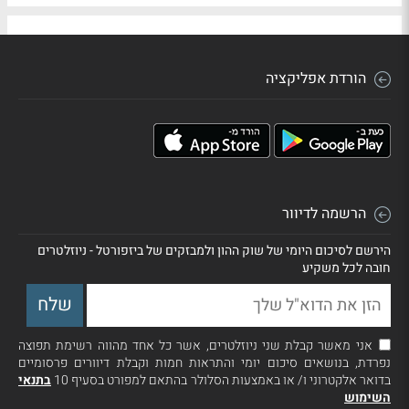
הורדת אפליקציה
הרשמה לדיוור
הירשם לסיכום היומי של שוק ההון ולמבזקים של ביזפורטל - ניוזלטרים
חובה לכל משקיע
אני מאשר קבלת שני ניוזלטרים, אשר כל אחד מהווה רשימת תפוצה
נפרדת, בנושאים סיכום יומי והתראות חמות וקבלת דיוורים פרסומיים
בדואר אלקטרוני ו/ או באמצעות הסלולר בהתאם למפורט בסעיף 10
בתנאי
השימוש