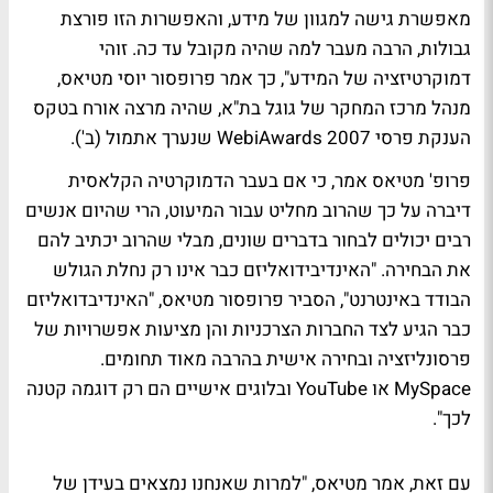
מאפשרת גישה למגוון של מידע, והאפשרות הזו פורצת
גבולות, הרבה מעבר למה שהיה מקובל עד כה. זוהי
דמוקרטיזציה של המידע", כך אמר פרופסור יוסי מטיאס,
מנהל מרכז המחקר של גוגל בת"א, שהיה מרצה אורח בטקס
הענקת פרסי WebiAwards 2007 שנערך אתמול (ב').
פרופ' מטיאס אמר, כי אם בעבר הדמוקרטיה הקלאסית
דיברה על כך שהרוב מחליט עבור המיעוט, הרי שהיום אנשים
רבים יכולים לבחור בדברים שונים, מבלי שהרוב יכתיב להם
את הבחירה. "האינדיבידואליזם כבר אינו רק נחלת הגולש
הבודד באינטרנט", הסביר פרופסור מטיאס, "האינדיבדואליזם
כבר הגיע לצד החברות הצרכניות והן מציעות אפשרויות של
פרסונליזציה ובחירה אישית בהרבה מאוד תחומים.
MySpace או YouTube ובלוגים אישיים הם רק דוגמה קטנה
לכך".
עם זאת, אמר מטיאס, "למרות שאנחנו נמצאים בעידן של