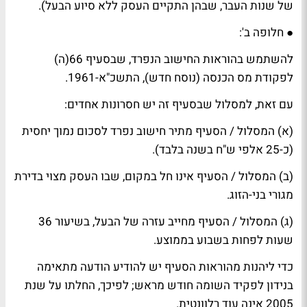
של שנות העבר, שבהן התקיים העסק ללא סיוע הבעל).
● חלופה ב':
להשתמש בהוראות החישוב הנפרד, שבסעיף 66(ה)
לפקודת מס הכנסה (נוסח חדש), התשכ"א-1961.
עם זאת, למסלול שבסעיף זה יש חסרונות אחדים:
(א) המסלול / הסעיף מתיר חישוב נפרד לסכום נמוך יחסית
(כ-25 אלפי ש"ח בשנה בלבד).
(ב) המסלול / הסעיף אינו חל במקום, שבו העסק מצוי בדירת
מגורי בני-הזוג.
(ג) המסלול / הסעיף מחייב עזרה של הבעל, בשיעור 36
שעות לפחות בשבוע בממוצע.
כדי ליהנות מהוראות הסעיף יש להודיע הודעה מתאימה
בנידון לפקיד השומה חודש מראש; לפיכך, החלתו על שנת
2005 אינה עוד רלוונטית.