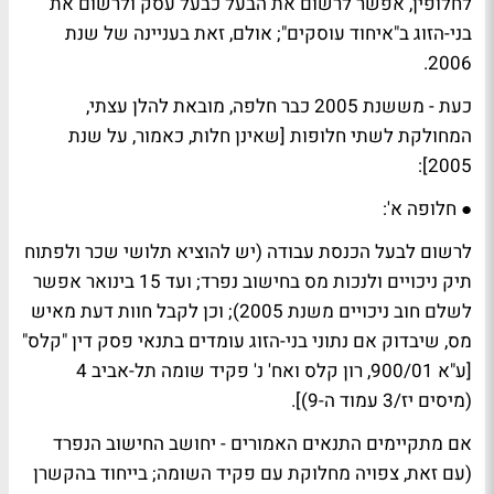
לחלופין, אפשר לרשום את הבעל כבעל עסק ולרשום את
בני-הזוג ב"איחוד עוסקים"; אולם, זאת בעניינה של שנת
2006.
כעת - מששנת 2005 כבר חלפה, מובאת להלן עצתי,
המחולקת לשתי חלופות [שאינן חלות, כאמור, על שנת
2005]:
● חלופה א':
לרשום לבעל הכנסת עבודה (יש להוציא תלושי שכר ולפתוח
תיק ניכויים ולנכות מס בחישוב נפרד; ועד 15 בינואר אפשר
לשלם חוב ניכויים משנת 2005); וכן לקבל חוות דעת מאיש
מס, שיבדוק אם נתוני בני-הזוג עומדים בתנאי פסק דין "קלס"
[ע"א 900/01, רון קלס ואח' נ' פקיד שומה תל-אביב 4
(מיסים יז/3 עמוד ה-9)].
אם מתקיימים התנאים האמורים - יחושב החישוב הנפרד
(עם זאת, צפויה מחלוקת עם פקיד השומה; בייחוד בהקשרן