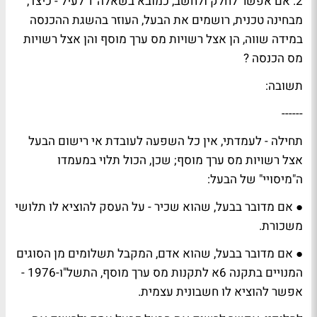
2. אם אפשר לחלק ולחשב, כמובא בשאלה 1 לעיל - כיצד,
מבחינה טכנית, רושמים את הבעל, העוזר בהשגת ההכנסה
במידה שווה, הן אצל רשויות מס ערך מוסף והן אצל רשויות
מס הכנסה ?
תשובה:
------
תחילה - לעמדתי, אין כל השפעה לעובדת אי רישום הבעל
אצל רשויות מס ערך מוסף; שכן, הכול תלוי במעמדו
ה"מיסויי" של הבעל:
● אם מדובר בבעל, שהוא שכיר - על העסק להוציא לו תלושי
משכורת.
● אם מדובר בבעל, שהוא אדם, המקבל תשלומים מן הסוגים
המנויים בתקנה 6א לתקנות מס ערך מוסף, התשל"ו-1976 -
אפשר להוציא לו חשבונית עצמית.