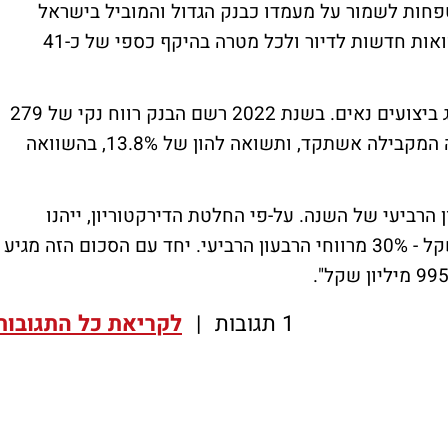
פחות לשמור על מעמדו כבנק הגדול והמוביל בישראל
בתחום המשכנתאות. ב-2022 ביצע הבנק הלוואות חדשות לדיור ולכל מטרה בהיקף כספי של כ-41
בנק יהב מקבוצת מזרחי-טפחות ממשיך להציג ביצועים נאים. בשנת 2022 רשם הבנק רווח נקי של 279
מיליון שקל, לעומת 203 מיליון שקל בתקופה המקבילה אשתקד, ותשואה להון של 13.8%, בהשוואה
ן הרביעי של השנה. על-פי החלטת הדירקטוריון, ייהנו
מחזיקי המניות מדיבידנד של 326.1 מיליון שקל - 30% מרווחי הרבעון הרביעי. יחד עם הסכום הזה מגיע
1 תגובות
|
לקריאת כל התגובות