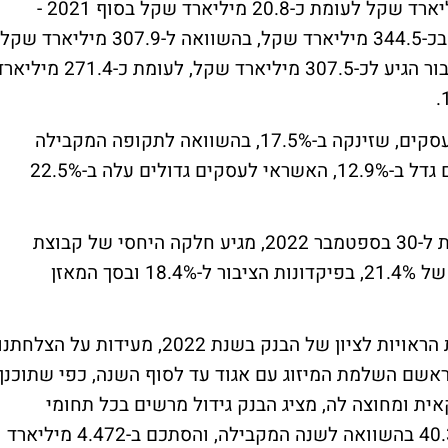
ההון העצמי הסתכם בסוף השנה בכ-23.8 מיליארד שקל לעומת כ-20.8 מיליארד שקל בסוף 2021 -
עלייה של 14.5%. פיקדונות הציבור הסתכמו בכ-344.5 מיליארד שקל, בהשוואה ל-307.9 מיליארד שקל
בסוף 2021 - עלייה של 11.9%. האשראי לציבור הגיע לכ-307.5 מיליארד שקל, לעומת כ-271.4 
בתוך תיק האשראי בלטה פעילות האשראי לעסקים, שזינקה ב-17.5%, בהשוואה לתקופה המקבילה
אשתקד. כך, האשראי לעסקים קטנים וזעירים גדל ב-12.9%, האשראי לעסקים גדולים עלה ב-22.5%
על-פי נתוני חמש הקבוצות הבנקאיות הגדולות ל-30 בספטמבר 2022, מגיע חלקה היחסי של קבוצת
מזרחי-טפחות בתיק האשראי לציבור לשיעור של 21.4%, בפיקדונות הציבור ל-18.4% ובסך המאזן
"התוצאות הכספיות הראויות לציון של הבנק בשנת 2022, מעידות על הצלחתנ
ראשם השלמת המיזוג עם אגוד עד לסוף השנה, כפי שתוכנן.
ת ומחוצה לה, מציג הבנק גידול מרשים בכל תחומי
הפעילות, בהכנסות וברווח הנקי, שצמח ב-40.3% בהשוואה לשנה המקבילה, והסתכם ב-4.472 מיליארד