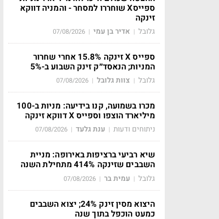
ספייסX שוחררו למסחר - והמניה דווקא
זינקה
גלובל
אדיר בן עמי
07/08/2026
|
|
ספייס X זינקה 15.8% אחרי שחרור
המניות; הנאסד״ק זינק השבוע ב-5%
גלובל
צוות גלובל
07/08/2026
|
|
מכרו בשמועה, קנו בידיעה: מניות ב-100
מיליארד הוצפו וספייס X דווקא זינקה
ניתוחים ודעות
ענת גלעד
07/08/2026
|
|
שיא רביעי ברציפות באירופה: מניית
השבבים שזינקה 414% מתחילת השנה
גלובל
עמית בר
07/08/2026
|
|
היצוא מסין זינק 24%; יצוא השבבים
כמעט הוכפל בתוך שנה