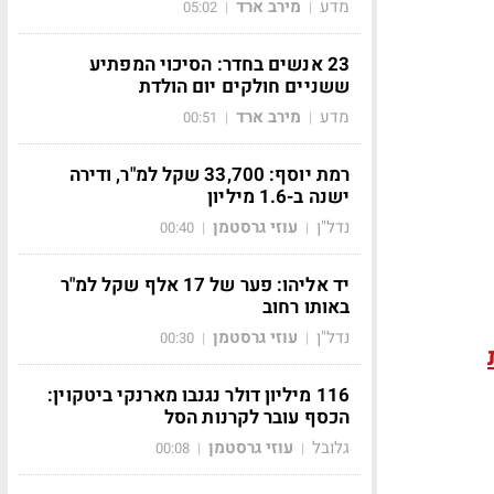
מדע
מירב ארד
05:02
|
|
23 אנשים בחדר: הסיכוי המפתיע
ששניים חולקים יום הולדת
מדע
מירב ארד
00:51
|
|
רמת יוסף: 33,700 שקל למ"ר, ודירה
ישנה ב-1.6 מיליון
נדל"ן
עוזי גרסטמן
00:40
|
|
יד אליהו: פער של 17 אלף שקל למ"ר
באותו רחוב
נדל"ן
עוזי גרסטמן
00:30
|
|
116 מיליון דולר נגנבו מארנקי ביטקוין:
הכסף עובר לקרנות הסל
גלובל
עוזי גרסטמן
00:08
|
|