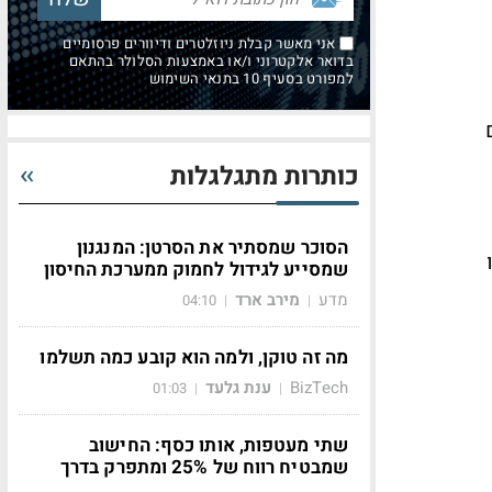
אני מאשר קבלת ניוזלטרים ודיוורים פרסומיים
בדואר אלקטרוני ו/או באמצעות הסלולר בהתאם
למפורט בסעיף 10 בתנאי השימוש
ל 0.1% בתום
כותרות מתגלגלות
הסוכר שמסתיר את הסרטן: המנגנון
שמסייע לגידול לחמוק ממערכת החיסון
מדע
מירב ארד
04:10
|
|
מה זה טוקן, ולמה הוא קובע כמה תשלמו
BizTech
ענת גלעד
01:03
|
|
שתי מעטפות, אותו כסף: החישוב
שמבטיח רווח של 25% ומתפרק בדרך