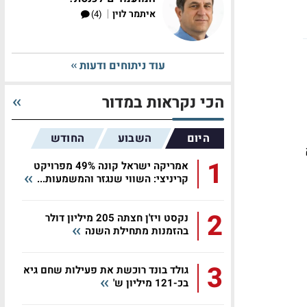
|
איתמר לוין
(4)
עוד ניתוחים ודעות
הכי נקראות במדור
היום
השבוע
החודש
א
1
אמריקה ישראל קונה 49% מפרויקט
קריניצי: השווי שנגזר והמשמעות...
2
נקסט ויז'ן חצתה 205 מיליון דולר
בהזמנות מתחילת השנה
3
גולד בונד רוכשת את פעילות שחם גיא
בכ-121 מיליון ש'