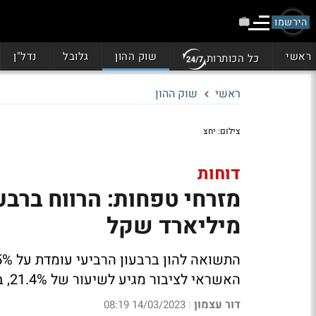
הירשמו
ראשי
שוק ההון
גלובל
נדל"ן
כל הכותרות
ראשי
שוק ההון
צילום: יחצ
דוחות
מיליארד שקל
האשראי לציבור מגיע לשיעור של 21.4%, בפיקדונות הציבור ל-18.4% ובסך המאזן ל-18.2%
דור עצמון
14/03/2023 08:19
|