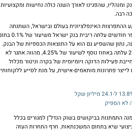
ק ומנהליו, שהפגינו לאורך השנה כולה נחישות ומקצועיות
כה רבה.
ע ההתפרצות האינפלציונית בעולם ובישראל, השתנתה
במהלך שנת 2022 סביבת הריבית, ובתוך מספר חודשים עלתה ריבית בנק ישראל משיעור ש
 לשיעור של 3.25% בסוף השנה, נתון שהשפיע גם הוא על התוצאות הכספיות של הבנק.
העלייה החדה בריבית במשק, שמתחילת 2023 עלתה באחוז נוסף לשיעור של 4.25%, מהווה אתגר לא
יבת פעילות הדוקה ויומיומית של בקרה וניטור מכלול
לייצר פתרונות מותאמים-אישית, על מנת לסייע ללקוחותיו
ה לא הספיק
ה התמתנות בביקושים בשוק הנדל"ן למגורים בכלל
ת לדיור בפרט, הסתיימה 2022 עם ביצועי שיא בתחום המשכנתאות. חרף התחרות העזה