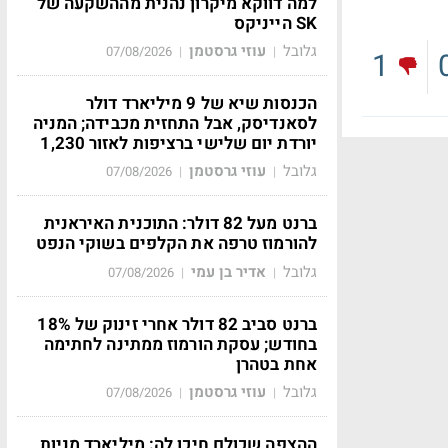
למה דווקא מיקרון נהנית מההשקעה של
SK הייניקס
גלובל
עוזי גרסטמן
07/08/2026
|
|
1
הכנסות שיא של 9 מיליארד דולר
לסאנדיסק, אבל התחזית מכבידה; המניה
יורדת יום שלישי ברציפות לאזור 1,230
גלובל
עוזי גרסטמן
07/08/2026
|
|
ברנט מעל 82 דולר: התוכנית האיראנית
להורמוז טרפה את הקלפים בשוקי הנפט
גלובל
אדיר בן עמי
07/08/2026
|
|
ברנט סביב 82 דולר אחרי זינוק של 18%
בחודש; עסקת הורמוז ממתינה לחתימה
אחת בטהרן
גלובל
עוזי גרסטמן
07/08/2026
|
|
ההצפה שכולם חיכו לה: מיליארד מניות