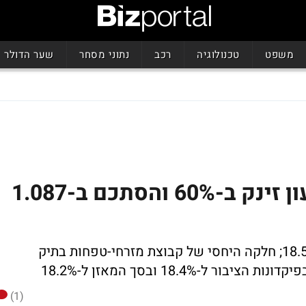
משפט
טכנולוגיה
רכב
נתוני מסחר
שער הדולר
מזרחי טפחות: הרווח ברבעון זינק ב-60% והסתכם ב-1.087
התשואה להון ברבעון הרביעי עומדת על 18.5%; חלקה היחסי של קבוצת מזרחי-טפחות בתיק
(1)