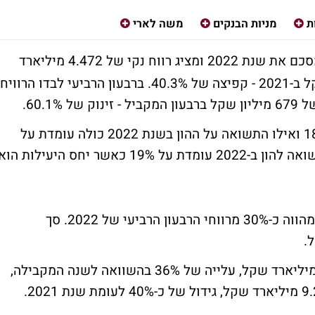
ת
מניות הבנקים
משה לארי
מסכם את שנת 2022 ומציג רווח נקי של 4.472 מיליארד
שקל לעומת רווח נקי של 3.188 מיליארד שקל ב-2021 - קפיצה של 40.3%. ברבעון הרביעי לבדו הרוויח
התשואה להון ברבעון הרביעי עומדת על 18.5% ואילו התשואה על ההון בשנת 2022 כולה עומדת על
20.1% (בנטרול רווחי הון ממימוש נכסים התשואה להון ב-2022 עומדת על 19% כאשר יחס היעילות הו
הבנק יחלק דיבידנד של 326.1 מיליון שקל המהווה כ-30% מרווחי הרבעון הרביעי של 2022. סך
הכנסות המימון בשנת 2022 הסתכמו בכ-11 מיליארד שקל, עלייה של 36% בהשוואה לשנה המקבילה,