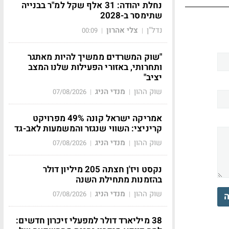
נחלת יהודה: 31 אלף שקל למ"ר בבנייה
שתימסר ב-2028
נדל"ן
צלי אהרון
00:09
|
|
"שוק המשרדים ממשיך להיות מאתגר
ותחרותי, באזורי הפעילות שלנו המצב
יציב"
שוק ההון
מנדי הניג
07/08/2026
|
|
אמריקה ישראל קונה 49% מפרויקט
קריניצי: השווי שנגזר והמשמעות לאב-גד
שוק ההון
מנדי הניג
07/08/2026
|
|
נקסט ויז'ן חצתה 205 מיליון דולר
בהזמנות מתחילת השנה
שוק ההון
מנדי הניג
07/08/2026
|
|
ה
38 מיליארד דולר למפעלי זיכרון חדשים: