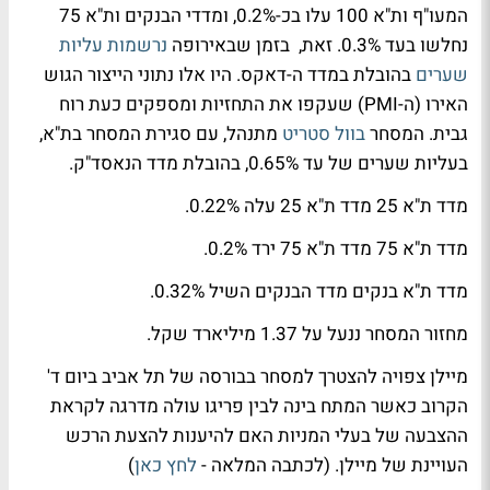
המעו"ף ות"א 100 עלו בכ-0.2%, ומדדי הבנקים ות"א 75
נחלשו בעד 0.3%. זאת, בזמן שבאירופה
נרשמות עליות
שערים
בהובלת במדד ה-דאקס. היו אלו נתוני הייצור הגוש
האירו (ה-PMI) שעקפו את התחזיות ומספקים כעת רוח
גבית. המסחר
בוול סטריט
מתנהל, עם סגירת המסחר בת"א,
בעליות שערים של עד 0.65%, בהובלת מדד הנאסד"ק.
מדד ת"א 25 מדד ת"א 25 עלה 0.22%.
מדד ת"א 75 מדד ת"א 75 ירד 0.2%.
מדד ת"א בנקים מדד הבנקים השיל 0.32%.
מחזור המסחר ננעל על 1.37 מיליארד שקל.
מיילן צפויה להצטרך למסחר בבורסה של תל אביב ביום ד'
הקרוב כאשר המתח בינה לבין פריגו עולה מדרגה לקראת
ההצבעה של בעלי המניות האם להיענות להצעת הרכש
העויינת של מיילן. (לכתבה המלאה -
לחץ כאן
)