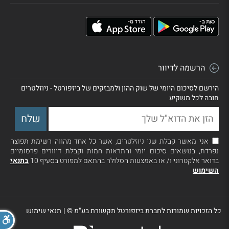
הרשמה לדיוור
הירשם לסיכום היומי של שוק ההון ולמבזקים של ביזפורטל - ניוזלטרים
חובה לכל משקיע
אני מאשר קבלת שני ניוזלטרים, אשר כל אחד מהווה רשימת תפוצה
נפרדת, בנושאים סיכום יומי והתראות חמות וקבלת דיוורים פרסומיים
בדואר אלקטרוני ו/ או באמצעות הסלולר בהתאם למפורט בסעיף 10
בתנאי
השימוש
כל הזכויות שמורות לחברת ביזפורטל תקשורת בע"מ ©
|
תנאי שימוש