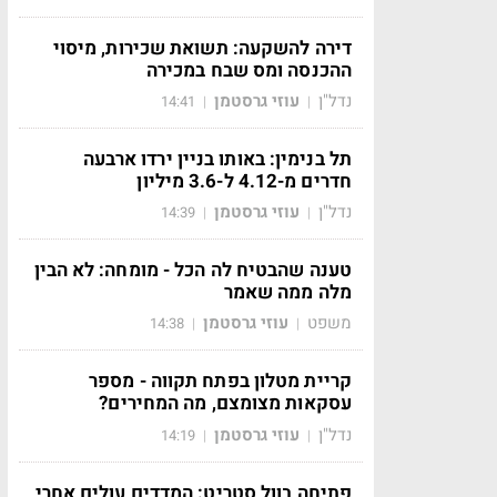
דירה להשקעה: תשואת שכירות, מיסוי
ההכנסה ומס שבח במכירה
נדל"ן
עוזי גרסטמן
14:41
|
|
תל בנימין: באותו בניין ירדו ארבעה
חדרים מ-4.12 ל-3.6 מיליון
נדל"ן
עוזי גרסטמן
14:39
|
|
טענה שהבטיח לה הכל - מומחה: לא הבין
מלה ממה שאמר
משפט
עוזי גרסטמן
14:38
|
|
קריית מטלון בפתח תקווה - מספר
עסקאות מצומצם, מה המחירים?
נדל"ן
עוזי גרסטמן
14:19
|
|
פתיחה בוול סטריט: המדדים עולים אחרי