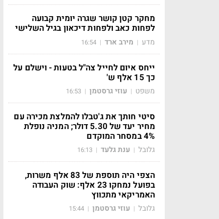
מחקר קטן קושר שגרה יומית קבועה
לפחות כאב ולפחות דיכאון בגיל השלישי
מדע
מירב ארד
16:54
|
|
ייחס איום לחייל צה"ל בטעות - וישלם על
כך 15 אלף ש'
משפט
עוזי גרסטמן
16:53
|
|
סיטי חותך את ג'טבלו להמלצת מכירה עם
מחיר יעד של 5.30 דולר; המניה נופלת
4% במסחר המוקדם
גלובל
ענת גלעד
16:13
|
|
הצפי היה תוספת של 83 אלף משרות,
בפועל נמחקו 23 אלף: שוק העבודה
האמריקאי מתכווץ
גלובל
עוזי גרסטמן
15:44
|
|