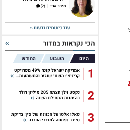
|
מירב ארד
(2)
עוד ניתוחים ודעות
הכי נקראות במדור
היום
השבוע
החודש
1
אמריקה ישראל קונה 49% מפרויקט
קריניצי: השווי שנגזר והמשמעות...
2
נקסט ויז'ן חצתה 205 מיליון דולר
בהזמנות מתחילת השנה
3
פאלו אלטו על הכוונת של סין: בדיקת
סייבר נפתחה למוצרי החברה