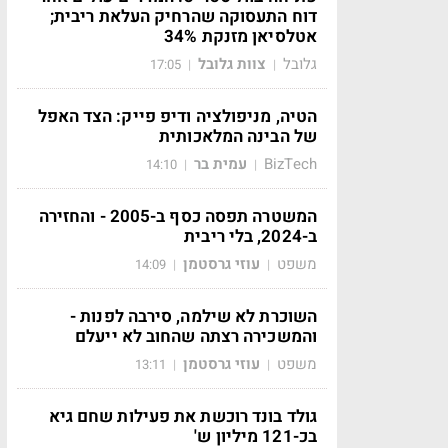
דוח התעסוקה שהרחיק העלאת ריבית;
אטלסיאן מזנקת 34%
גלובל
צוות גלובל
17:05
|
|
הטיה, מניפולציה ודיפ פייק: הצד האפל
של הבינה המלאכותית
BizTech
עמית בר
14:10
|
|
המשטרה תפסה כסף ב-2005 - והחזירה
ב-2024, בלי ריבית
משפט
עוזי גרסטמן
14:09
|
|
השוכרת לא שילמה, סירבה לפנות -
והמשכירה רצתה שהחוב לא ייעלם
משפט
עוזי גרסטמן
13:11
|
|
גולד בונד רוכשת את פעילות שחם גיא
בכ-121 מיליון ש'