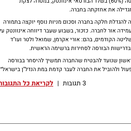
חמישה חודשים לאחר השלמת רכישת השליטה (60%) בשלד הבורסאי אינוונטק, במטרה לצקת
מגדילה את אחזקתה בחברה.
מיליון שקל בתמורה להגדלת חלקה בחברה וסכום מניות נוסף יוקצה בתמורה
אלף שקל אותם העמידה אור לחברה. כזכור, בשבוע שעבר דיווחה אינוונטק על
טה הקודמים, בהם: אורי אקרמן, שמואל ולטר ועו"ד
 בדרישות הבורסה לסחירות ברשימה הראשית.
ראשון שנועד להבטיח שהחברה תמשיך להיסחר בבורסה
עול ולהוביל את החברה לעבר קדמת במת הנדל"ן בישראל״.
3 תגובות
|
לקריאת כל התגובות