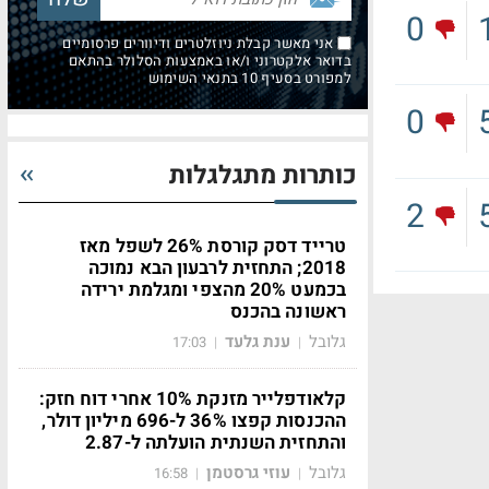
0
אני מאשר קבלת ניוזלטרים ודיוורים פרסומיים
בדואר אלקטרוני ו/או באמצעות הסלולר בהתאם
למפורט בסעיף 10 בתנאי השימוש
0
כותרות מתגלגלות
2
טרייד דסק קורסת 26% לשפל מאז
2018; התחזית לרבעון הבא נמוכה
בכמעט 20% מהצפי ומגלמת ירידה
ראשונה בהכנס
גלובל
ענת גלעד
17:03
|
|
קלאודפלייר מזנקת 10% אחרי דוח חזק:
ההכנסות קפצו 36% ל-696 מיליון דולר,
והתחזית השנתית הועלתה ל-2.87
גלובל
עוזי גרסטמן
16:58
|
|