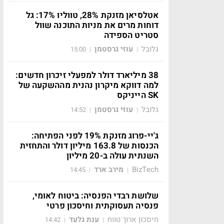
אטלסיאן מזנקת 28%, טווליו 17%: גל
דוחות מרים את מניות התוכנה שוול
סטריט הספידה
גלובל
עוזי גרסטמן
15:00
|
|
38 מיליארד דולר למפעלי זיכרון חדשים:
למה דווקא מיקרון נהנית מההשקעה של
SK הייניקס
גלובל
עוזי גרסטמן
14:52
|
|
ג'יי-פרוג מזנקת 19% לפני הפתיחה:
הכנסות של 163.8 מיליון דולר והתחזית
השנתית עולה ב-20 מיליון
BizTech
מירב ארד
14:45
|
|
שלושת רבדי הפנסיה: ביטוח לאומי,
פנסיה תעסוקתית וחיסכון פרטי
חיסכון ארוך טווח
ענת גלעד
14:42
|
|