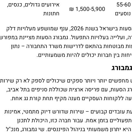
55-60
אירועים גדולים, כנסים,
1,500-5,900 ₪
נוסעים
חתונות
המחירים משקפים את המורכבות של ענף ההסעות בישראל בשנת 2026, ענף שמושפע מעלויות דלק
 ועלייה בעלויות התפעול. גמבורג הסעות מציינת במפורש
עות מבוטחות בהתאם לדרישות משרד התחבורה – נתון
יחות בין חברות יכולים להיות משמעותיים.
מבורג
אלי של 2026, מנהלי רכש מחפשים יותר ויותר ספקים שיכולים לספק לא רק שירות
ג הסעות, עם פריסה ארצית שכוללת סניפים בתל אביב,
ציעה ללקוחות העסקיים מענה מקיף תחת קורת גג אחת.
ת עובדים קבועים – שירות שדורש דיוק מתמטי, אמינות
עוליים בזמן אמת. עבור חברה כזו, היכולת לתכנן
א יתרון משמעותי בניהול הפיננסים. שי גמבורג, מנכ"ל