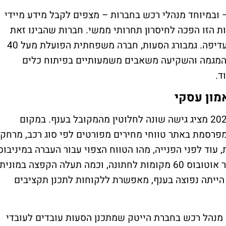
לים – ובמיוחד מנהלי רכש בחברות – מצפים לקבל מידע מיידי
ת הזו הפכה לחיסרון תחרותי ממשי. חברות שהבינו זאת
מבעוד מועד ניצבות כעת בעמדה אסטרטגית עדיפה. גמבורג הסעות, חברה משפחתית הפועלת מעל 40
המגמה והשקיעה משאבים משמעותיים בפיתוח כלים
ד.
המעודכן לשנת 2026 מציג גישה שונה לחלוטין מהמקובל בענף. במקום
פרסמת באתר טווחי מחירים מפורטים לפי סוג רכב, מרחק
, עוד לפני הפנייה, מהו הטווח הצפוי עבור העברה במיניבוס
מירושלים לתל אביב, מה המחיר המומלץ עבור אוטובוס 60 מקומות לחתונה, וכמה תעלה הקפצה במונית
א הייתה נפוצה בענף, מאפשרת ללקוחות לתכנן תקציבים
 מנהל רכש בחברת הייטק שמתכנן הסעות עובדים לעובדי