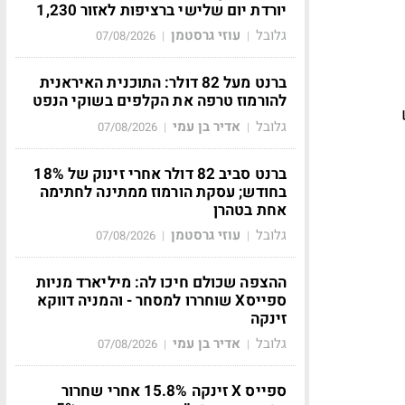
יורדת יום שלישי ברציפות לאזור 1,230
גלובל
עוזי גרסטמן
07/08/2026
|
|
ברנט מעל 82 דולר: התוכנית האיראנית
להורמוז טרפה את הקלפים בשוקי הנפט
גלובל
אדיר בן עמי
07/08/2026
|
|
ברנט סביב 82 דולר אחרי זינוק של 18%
בחודש; עסקת הורמוז ממתינה לחתימה
אחת בטהרן
גלובל
עוזי גרסטמן
07/08/2026
|
|
ההצפה שכולם חיכו לה: מיליארד מניות
ספייסX שוחררו למסחר - והמניה דווקא
זינקה
גלובל
אדיר בן עמי
07/08/2026
|
|
ספייס X זינקה 15.8% אחרי שחרור