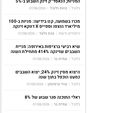
המניות; הנאסד״ק זינק השבוע ב-5%
גלובל
צוות גלובל
07/08/2026
|
|
מכרו בשמועה, קנו בידיעה: מניות ב-100
מיליארד הוצפו וספייס X דווקא זינקה
ניתוחים ודעות
ענת גלעד
07/08/2026
|
|
שיא רביעי ברציפות באירופה: מניית
השבבים שזינקה 414% מתחילת השנה
גלובל
עמית בר
07/08/2026
|
|
היצוא מסין זינק 24%; יצוא השבבים
כמעט הוכפל בתוך שנה
גלובל
עוזי גרסטמן
07/08/2026
|
|
ראלי התוכנה סגר שבוע של 8%
גלובל
עמית בר
07/08/2026
|
|