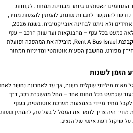
התחומים האטומים ביותר מבחינת תמחור. לקוחות
ם נדרשו להתקשר לחברות שונות, להמתין להצעות מחיר,
ולהשוות בין נתונים שלעיתים קרובות לא היו אחידים ולא ניתנו לבחינה אובייקטיבית. בשנת 2026,
אה כמעט בכל ענף – מהבנקאות ועד שוק הרכב – ענף
ההסעות עדיין נותר מאחור. גמבורג הסעות, מקבוצת Rent A Bus Israel, מובילה את המהפכה ופועלת
ון מפורט, מחשבון הסעות אוטומטי ומדיניות תמחור
ע הזמן לשנות
ל מאות מיליוני שקלים בשנה, אך עד לאחרונה נחשב לאחד
עוד שכמעט בכל תחום אחר – החל מהשכרת רכב, דרך
 לקבל מחיר מיידי באמצעות מערכת אוטומטית, בענף
 מחיר היה צריך לתאר את המסלול בעל פה, להמתין שעות
ל שיקול דעת אישי של הנציג.