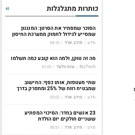
כותרות מתגלגלות
הסוכר שמסתיר את הסרטן: המנגנון
שמסייע לגידול לחמוק ממערכת החיסון
מדע
מירב ארד
04:10
|
|
מה זה טוקן, ולמה הוא קובע כמה תשלמו
BizTech
ענת גלעד
01:03
|
|
שתי מעטפות, אותו כסף: החישוב
שמבטיח רווח של 25% ומתפרק בדרך
מדע
מירב ארד
05:02
|
|
23 אנשים בחדר: הסיכוי המפתיע
ששניים חולקים יום הולדת
מדע
מירב ארד
00:51
|
|