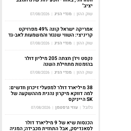
יציב"
שוק ההון
מנדי הניג
07/08/2026
|
|
אמריקה ישראל קונה 49% מפרויקט
קריניצי: השווי שנגזר והמשמעות לאב-גד
שוק ההון
מנדי הניג
07/08/2026
|
|
נקסט ויז'ן חצתה 205 מיליון דולר
בהזמנות מתחילת השנה
שוק ההון
מנדי הניג
07/08/2026
|
|
38 מיליארד דולר למפעלי זיכרון חדשים:
למה דווקא מיקרון נהנית מההשקעה של
SK הייניקס
גלובל
עוזי גרסטמן
07/08/2026
|
|
הכנסות שיא של 9 מיליארד דולר
לסאנדיסק, אבל התחזית מכבידה; המניה