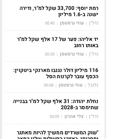
רמת יוסף: 33,700 שקל למ"ר, ודירה
ישנה ב-1.6 מיליון
נדל"ן
עוזי גרסטמן
00:40
|
|
יד אליהו: פער של 17 אלף שקל למ"ר
באותו רחוב
נדל"ן
עוזי גרסטמן
00:30
|
|
116 מיליון דולר נגנבו מארנקי ביטקוין:
הכסף עובר לקרנות הסל
גלובל
עוזי גרסטמן
00:08
|
|
נחלת יהודה: 31 אלף שקל למ"ר בבנייה
שתימסר ב-2028
נדל"ן
צלי אהרון
00:09
|
|
"שוק המשרדים ממשיך להיות מאתגר
ותחרותי, באזורי הפעילות שלנו המצב