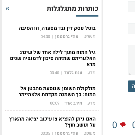
כותרות מתגלגלות
בוטל פסק דין נגד מסעדה, וזו הסיבה
משפט
עוזי גרסטמן
04:00
|
|
גיל המוח מתוך לילה אחד של שינה:
האלגוריתם שמזהה סיכון לדמנציה שנים
מרא
מדע
ענת גלעד
00:40
|
|
ה
מולקולת השומן שנוסעת מהבטן אל
המוח: כך השמנה מקדמת אלצהיימר
מדע
מירב ארד
00:09
|
|
האם ניתן להוציא צו עיכוב יציאה מהארץ
0
על תושב חוץ?
משפט
עוזי גרסטמן
00:05
|
|