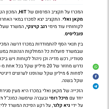
המכרז על תקציב הפרסום של
HIT
, המכון הט
מקאן ואלי
. התקציב יצא למכרז במאי האחרו
לקוחותיו עוד מימי
רגב קויצקי,
המשרד שעל של
פובליסיס
.
שבמשרד פועלות כל המחלקות הנהוגות במשרדי
סטודיו, רכש מדיה וכן ניהול לקוחות ויש בי
שקל בשנה.
הזכייה של מקאן ואלי במכרז היא מעין סגירת
יחד עם
מיכל רומי
ובעברה שימשה כמנכ"ל
רג
על ידי
גיא קלנר
, על רקע הפיכת המשרד לליאו