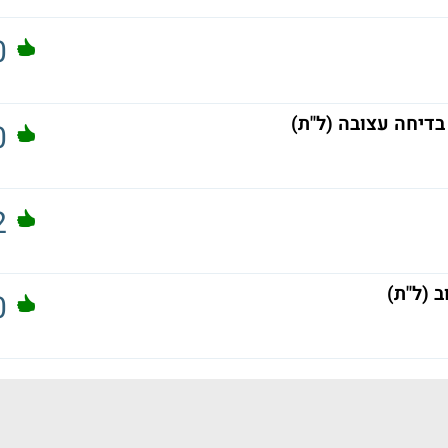
0
בדיחה עצובה (ל"ת)
0
2
ב (ל"ת)
0