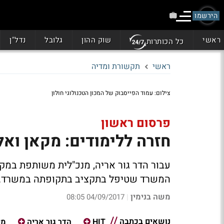
הירשמו
ראשי
שוק ההון
גלובל
נדל"ן
כל הכותרות
ראשי
תקשורת ומדיה
צילום: עמוד הפייסבוק של המכון הטכנולוגי חולון
פרסום ראשון
חזרה ללימודים: מקאן ואלי
עבור הדר גור אריה, מנכ"לית משותפת במקא
המשרד שטיפל בתקציב בתקופתה במשרד. התקציב צפו
משה בנימין
04/09/2017 08:05
|
נושאים בכתבה
HIT
הדר גור אריה
מי