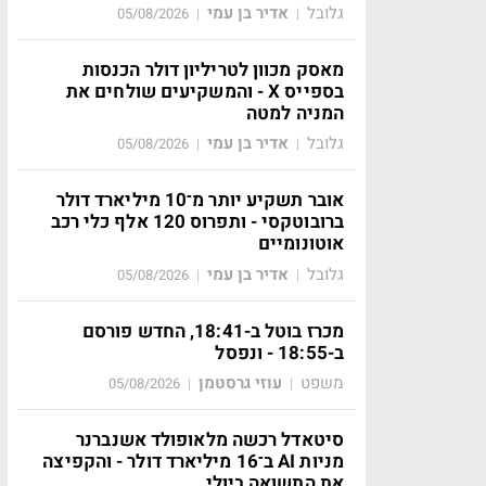
גלובל
אדיר בן עמי
05/08/2026
|
|
מאסק מכוון לטריליון דולר הכנסות
בספייס X - והמשקיעים שולחים את
המניה למטה
גלובל
אדיר בן עמי
05/08/2026
|
|
אובר תשקיע יותר מ־10 מיליארד דולר
ברובוטקסי - ותפרוס 120 אלף כלי רכב
אוטונומיים
גלובל
אדיר בן עמי
05/08/2026
|
|
מכרז בוטל ב-18:41, החדש פורסם
ב-18:55 - ונפסל
משפט
עוזי גרסטמן
05/08/2026
|
|
סיטאדל רכשה מלאופולד אשנברנר
מניות AI ב־16 מיליארד דולר - והקפיצה
את התשואה ביולי