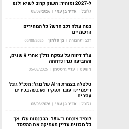
ל-2027 ומזהיר: השוק קרוב לשיא ולנפ
גלובל
אדיר בן עמי
05/08/2026
|
|
כמה עולה רכב חדש? כל המחירים
הרשמיים
רכב ותחבורה
בן פלמון
05/08/2026
|
|
עו"ד דיווח על עסקת נדל"ן אחרי 9 שנים,
והתביעה נגדו נדחתה
משפט
עוזי גרסטמן
05/08/2026
|
|
טלטלה בצמרת ה־AI של גוגל: מנכ״ל גוגל
דיפמיינד עובר תפקיד וארבעה בכירים
עוזבים
גלובל
אדיר בן עמי
05/08/2026
|
|
לוסיד צונחת ב־18%: ההכנסות עלו, אך
כל מכונית עדיין מעמיקה את ההפסד