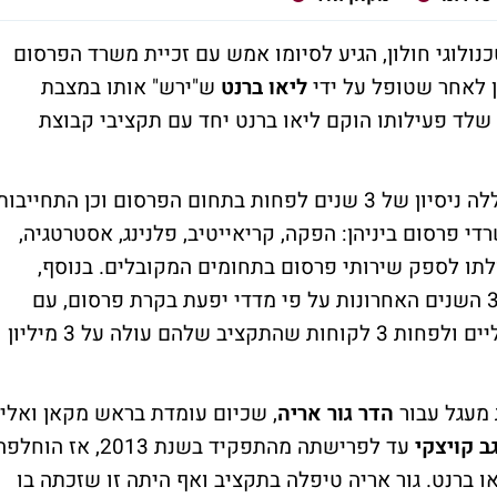
כנולוגי חולון, הגיע לסיומו אמש עם זכיית משרד הפרסום
ן לאחר שטופל על ידי
ליאו ברנט
ש"ירש" אותו במצבת
ד פעילותו הוקם ליאו ברנט יחד עם תקציבי קבוצת
בין תנאי הסף להתמודדות במכרז דרשה המכללה ניסיון של 3 שנים לפחות בתחום הפרסום וכן התחייבו
 פרסום ביניהן: הפקה, קריאייטיב, פלנינג, אסטרטגיה,
כולתו לספק שירותי פרסום בתחומים המקובלים. בנוסף,
נדרש מחזור של 20 מיליון שקל בכל אחת מ-3 השנים האחרונות על פי מדדי יפעת בקרת פרסום, עם
לפחות 6 מיליון שקל שהופנו לערוצים דיגיטליים ולפחות 3 לקוחות שהתקציב שלהם עולה על 3 מיליון
 מעגל עבור
הדר גור אריה
, שכיום עומדת בראש מקאן ואלי
ב קויצקי
עד לפרישתה מהתפקיד בשנת 2013, אז הוחל
 ברנט. גור אריה טיפלה בתקציב ואף היתה זו שזכתה בו