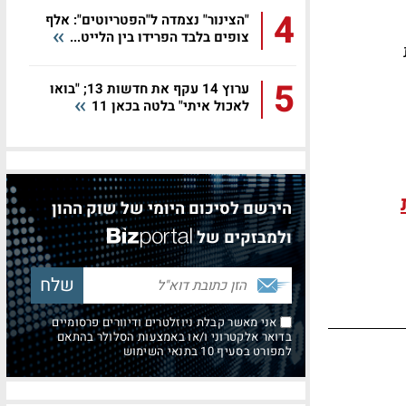
4
"הצינור" נצמדה ל"הפטריוטים": אלף
צופים בלבד הפרידו בין הלייט...
5
ערוץ 14 עקף את חדשות 13; "בואו
לאכול איתי" בלטה בכאן 11
הירשם לסיכום היומי של שוק ההון
ולמבזקים של
אני מאשר קבלת ניוזלטרים ודיוורים פרסומיים
בדואר אלקטרוני ו/או באמצעות הסלולר בהתאם
למפורט בסעיף 10 בתנאי השימוש