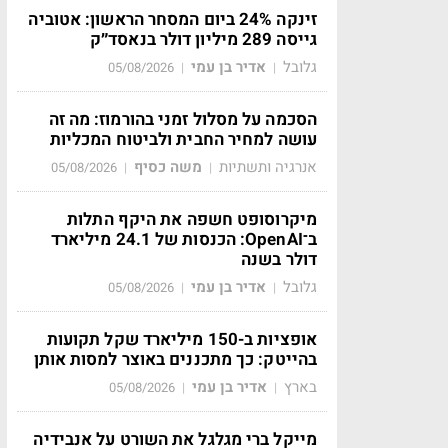
זינקה 24% ביום המסחר הראשון: אטוביה
גייסה 289 מיליון דולר בנאסד״ק
גלובל
אדיר בן עמי
05/08/2026
|
|
הסכמה על מסלול זמני בהורמוז: מה זה
עושה למחיר החבית ולביטוח המכליות
אנרגיה ותשתיות
משה כסיף
05/08/2026
|
|
מיקרוסופט חשפה את היקף התלות
ב־OpenAI: הכנסות של 24.1 מיליארד
דולר בשנה
גלובל
אדיר בן עמי
05/08/2026
|
|
אופציות ב-150 מיליארד שקל תקועות
בהייטק: כך מתכננים באוצר למסות אותן
בארץ
אדיר בן עמי
05/08/2026
|
|
מייקל ברי מגלגל את השורט על אנבידיה