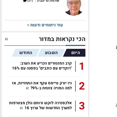
|
שלמה גרינברג
(57)
עוד ניתוחים ודעות
הכי נקראות במדור
ת
היום
השבוע
החודש
1
קרב המנטורים הכריע את הערב:
"רוקדים עם כוכבים" בפסגה עם 16%
2
ניו יורק טיימס עקף את התחזיות, אז
למה המניה צונחת ב-9%?
3
אלכסנדרה לוקש ורותם גולן מצטרפות
פה
למערך החדשות של ערוץ 16