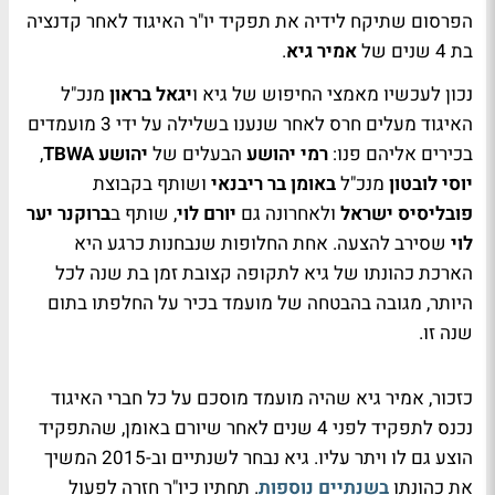
הפרסום שתיקח לידיה את תפקיד יו"ר האיגוד לאחר קדנציה
בת 4 שנים של
אמיר גיא
.
נכון לעכשיו מאמצי החיפוש של גיא ו
יגאל בראון
מנכ"ל
האיגוד מעלים חרס לאחר שנענו בשלילה על ידי 3 מועמדים
בכירים אליהם פנו:
רמי יהושע
הבעלים של
יהושע TBWA
,
יוסי לובטון
מנכ"ל
באומן בר ריבנאי
ושותף בקבוצת
פובליסיס ישראל
ולאחרונה גם
יורם לוי
, שותף ב
ברוקנר יער
לוי
שסירב להצעה. אחת החלופות שנבחנות כרגע היא
הארכת כהונתו של גיא לתקופה קצובת זמן בת שנה לכל
היותר, מגובה בהבטחה של מועמד בכיר על החלפתו בתום
שנה זו.
כזכור, אמיר גיא שהיה מועמד מוסכם על כל חברי האיגוד
נכנס לתפקיד לפני 4 שנים לאחר שיורם באומן, שהתפקיד
הוצע גם לו ויתר עליו. גיא נבחר לשנתיים וב-2015 המשיך
את כהונתו
בשנתיים נוספות
. תחתיו כיו"ר חזרה לפעול