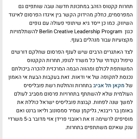
תחרות קקטוס הזהב במתכונת חדשה שבה שותפים גם
המפרסמים, כחלק מהידוק הקשר בין איגדו הפרסום לאיגוד
השיווק. כמו כן ייסד גיא שיתופי פעולה עם גופים
כגון Berlin Creative Leadership Program להשתלמויות
מקצועיות עבור מנהלים בענף.
לצד האתגרים הרבים שיש לענף הפרסום שחלקם דורשים
טיפול נקודתי של כל משרד לגופו, תחרות הקקטוס
המשותפת לכולם ומהווה הבמה המרכזית להכרה ביכולתם
נכנסת לתקופה של אי ודאות. זאת בעקבות הבעת אי האמון
של
מקאן תל אביב
בתחרות והחלטת רשת פובליסיס
העולמית שלא להשתתף בתחרויות פרסום מסביב לעולם
למשך שנה לפחות. קבוצת פובליסיס ישראל כוללת את
באומן בר ריבנאי, גליקמן שמיר סמסונוב וליאו ברנט ואם
מוסיפים לרשימה זו את ראובני פרידן אזי מדובר ב-5 משרדי
ענק שאינם משתתפים בתחרות.