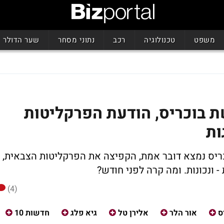
משפט
טכנולוגיה
רכב
נתוני מסחר
שער הדולר
 ערוץ 10 בפרשת בוכריס, הודעת הפרקליטות
ות
חדשות 10' על כך שבוכריס נמצא דובר אמת, הקפיצה את הפרקליטות הצבאית,
 ונכונות. ומה קרה לפני חודש?
(4)
ס
אור הלר
אלירן טל
גיא פלג
חדשות 10