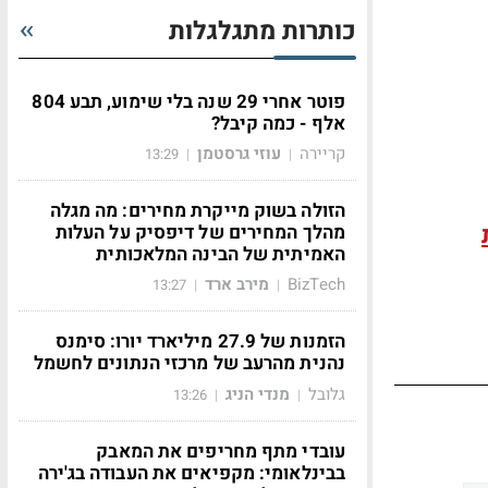
כותרות מתגלגלות
פוטר אחרי 29 שנה בלי שימוע, תבע 804
אלף - כמה קיבל?
קריירה
עוזי גרסטמן
13:29
|
|
הזולה בשוק מייקרת מחירים: מה מגלה
מהלך המחירים של דיפסיק על העלות
האמיתית של הבינה המלאכותית
BizTech
מירב ארד
13:27
|
|
הזמנות של 27.9 מיליארד יורו: סימנס
נהנית מהרעב של מרכזי הנתונים לחשמל
גלובל
מנדי הניג
13:26
|
|
עובדי מתף מחריפים את המאבק
בבינלאומי: מקפיאים את העבודה בג'ירה