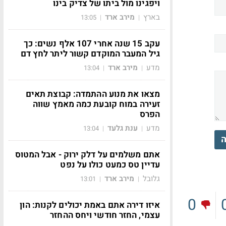
ויפגינו מול ביתו של צדיק בינו
בארץ
מירב ארד
13:05
|
|
עקב 15 שנה אחרי 107 אלף נשים: כך
גיל המעבר המוקדם קשור ליתר לחץ דם
מדע
מירב ארד
13:04
|
|
מצאו את מנוע ההתמדה: קבוצת תאים
זעירה במוח קובעת כמה מאמץ שווה
הפרס
מדע
ענת גלעד
13:04
|
|
ה
אתם משלמים על דלק ירוק - אבל המטוס
עדיין טס כמעט כולו על נפט
גלובל
מירב ארד
13:01
|
|
0
איזו דירה אתם באמת יכולים לקנות: הון
עצמי, החזר חודשי ויחס ההחזר