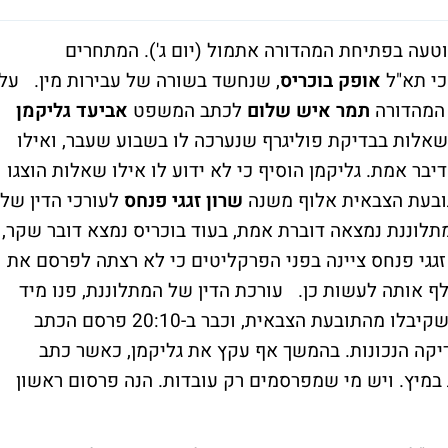
ה בפתיחת המהדורה אתמול (יום ג'). המתחרים
כי תא"ל
אופק בוכריס
, שנחשד בשורה של עבירות מין. על
 המהדורה
תמר איש שלום
לכתב המשפט
אביעד גליקמן
סיפר כי תא"ל בוכריס נמצא דובר אמת ב-3 שאלות בבדיקת פוליגרף שנערכה לו בשבוע שעבר, ואילו
בר אמת. גליקמן הוסיף כי לא ידוע לו אילו שאלות הוצגו
ובעת הצבאית אלוף משנה
שרון זגגי פנחס
לעורכי הדין של
המתלוננת נמצאה דוברת אמת, בעוד בוכריס נמצא דובר שקר,
גגי פנחס ציינה בפני הפרקליטים כי לא רצתה לפרסם את
ת הבדיקה, אולם הפרסום בערוץ 10 אילף אותה לעשות כן. עורכת הדין של המתלוננת, פנו מיד
למערכות הטלוויזיה כדי להעביר את הדברים שקיבלו מהתובעת הצבאית, וכבר ב-20:10 פרסם הכתב
קה הנכונות. בהמשך אף עקץ את גליקמן, כאשר כתב
במיץ. ויש מי שמפרסמים רק עובדות. הנה פרסום ראשון