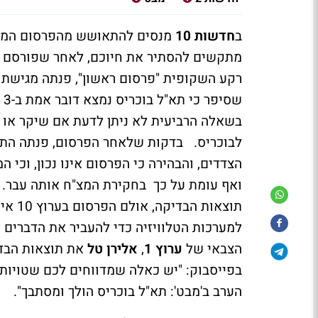
ב
חדשות 10
מנסים להתאושש מהפרסום המוטע
מתקשים להסתיר את חיוכם, לאחר שפורסם 
רקע השקופית "פרסום ראשון", פנתה מגישת
ש
בשאלה הרביעית לא ניתן לדעת אם שיקר או די
לבוכריס. בדקות שלאחר הפרסום, פנתה הת
הצדדים, והבהירה כי הפרסום אינו נכון, וכי 
ואף עומת על כך בחקירת המצ"ח אותה עבר. ז
תוצאו
הצבאי של
ערוץ 1
,
אלירן טל
את תוצאות הבדי
בפייסבוק: "יש כאלה שמדווחים לכם שטויות 
הערב ב'מבט': תא"ל בוכריס הולך ומסתבך".