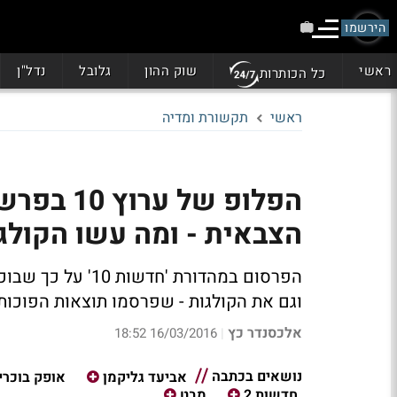
הירשמו
ראשי
שוק ההון
גלובל
נדל"ן
כל הכותרות
ראשי
תקשורת ומדיה
הפלופ של
הצבאית - ומה עשו הקולג
הפרסום במהדורת '
וגם את הקולגות - שפרסמו תוצאות הפוכות -
אלכסנדר כץ
16/03/2016 18:52
|
נושאים בכתבה
אביעד גליקמן
אופק בוכרי
חדשות 2
מבט