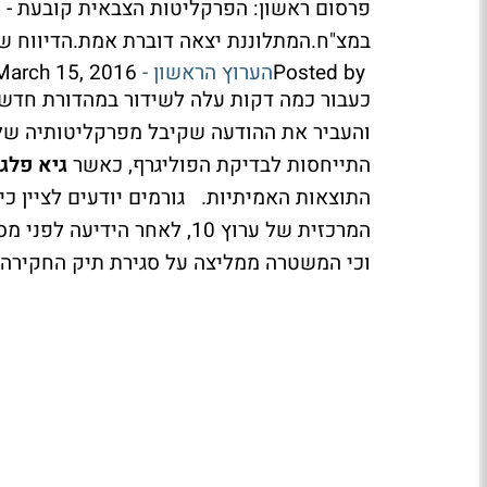
פרסום ראשון: הפרקליטות הצבאית קובעת - ת
במצ"ח.המתלוננת יצאה דוברת אמת.הדיווח של
Posted by ‎
הערוץ הראשון - Channel 1 Israel
 March 15, 2016
כעבור כמה דקות עלה לשידור במהדורת חדשות 10 הכתב לענייני 
התייחסות לבדיקת הפוליגרף, כאשר
גיא פלג
התוצאות האמיתיות. גורמים יודעים לציין כי
המרכזית של ערוץ 10, לאחר הידיעה לפני מספר שבועות כי אין מתלוננות על השר לשעבר
וכי המשטרה ממליצה על סגירת תיק החקירה