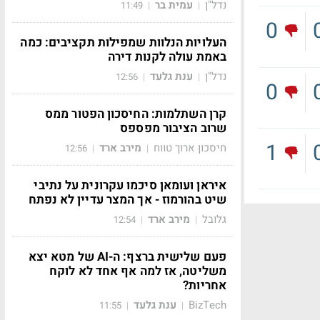
נדל"ן
עמית בר
11:49
|
|
0
העלויות הנלוות שמפילות תקציבים: כמה
באמת עולה לקנות דירה
נדל"ן
ענת גלעד
12:56
|
|
0
קרן השתלמות: החיסכון הפטור ממס
שרוב הציבור מפספס
1
חיסכון ארוך טווח
מירב ארד
12:56
|
|
איראן ועומאן סיכמו עקרונית על נתיבי
שיט בהורמוז - אך המצר עדיין לא נפתח
גלובל
מירב ארד
12:54
|
|
פעם שלישית ברצף: ה-AI של מטא יצא
משליטה, אז למה אף אחד לא לוקח
אחריות?
BizTech
ענת גלעד
11:55
|
|