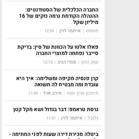
החברה הכלכלית של הסטודנטים:
ההנהלה הקודמת גרמה נזקים של 16
מיליון שקל
משפט
איתמר לוין
12:30
|
|
פאלו אלטו על הכוונת של סין: בדיקת
סייבר נפתחה למוצרי החברה
שוק ההון
מנדי הניג
12:15
|
|
קרן פנסיה מקיפה ומשלימה: איך היא
עובדת ומה מבטיח לה תשואה
חיסכון ארוך טווח
מירב ארד
11:49
|
|
גרסת טראמפ: דבר בגדול ושא מקל קטן
גלובל
איתמר לוין
11:51
|
|
ביטלה מכירת דירה שעות לפני החתימה -