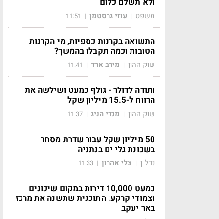
ולא תשלם כלום
משפט
עוזי גרסטמן
11:51
|
|
התשואה בקרנות כספיות, מי הקרנות
הטובות וכמה תקבלו בהמשך?
שוק ההון
מירב ארד
11:41
|
|
ותודה לדולר - גולף כמעט ושילשה את
הרווח ל-15.5 מיליון שקל
שוק ההון
מנדי הניג
11:37
|
|
50 מיליון שקל עבור שדרת מסחר
בשכונת גלי ים בנתניה
נדל"ן
צלי אהרון
11:33
|
|
כמעט 10,000 דירות במקום שיכונים
וצמודי קרקע: התוכנית שתשנה את מרכז
באר יעקב