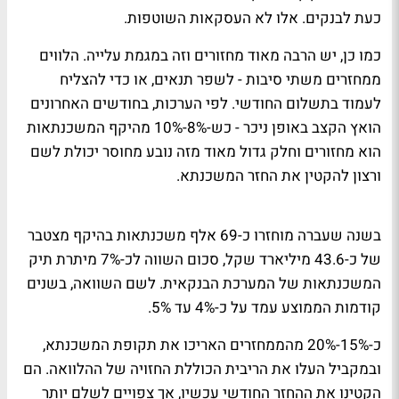
כעת לבנקים. אלו לא העסקאות השוטפות.
כמו כן, יש הרבה מאוד מחזורים וזה במגמת עלייה. הלווים
ממחזרים משתי סיבות - לשפר תנאים, או כדי להצליח
לעמוד בתשלום החודשי. לפי הערכות, בחודשים האחרונים
הואץ הקצב באופן ניכר - כש-8%-10% מהיקף המשכנתאות
הוא מחזורים וחלק גדול מאוד מזה נובע מחוסר יכולת לשם
ורצון להקטין את החזר המשכנתא.
בשנה שעברה מוחזרו כ-69 אלף משכנתאות בהיקף מצטבר
של כ-43.6 מיליארד שקל, סכום השווה לכ-7% מיתרת תיק
המשכנתאות של המערכת הבנקאית. לשם השוואה, בשנים
קודמות הממוצע עמד על כ-4% עד 5%.
כ-15%-20% מהממחזרים האריכו את תקופת המשכנתא,
ובמקביל העלו את הריבית הכוללת החזויה של ההלוואה. הם
הקטינו את ההחזר החודשי עכשיו, אך צפויים לשלם יותר