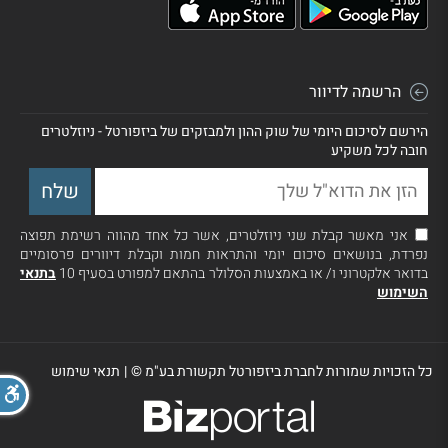
הרשמה לדיוור
הירשם לסיכום היומי של שוק ההון ולמבזקים של ביזפורטל - ניוזלטרים
חובה לכל משקיע
אני מאשר קבלת שני ניוזלטרים, אשר כל אחד מהווה רשימת תפוצה
נפרדת, בנושאים סיכום יומי והתראות חמות וקבלת דיוורים פרסומיים
בדואר אלקטרוני ו/ או באמצעות הסלולר בהתאם למפורט בסעיף 10
בתנאי
השימוש
כל הזכויות שמורות לחברת ביזפורטל תקשורת בע"מ ©
|
תנאי שימוש