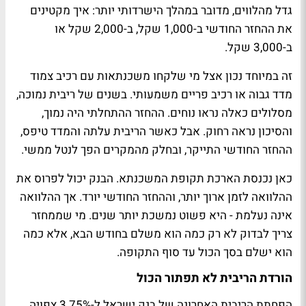
גדל מהלווים, מדובר במהלך הישרדותי יותר: איך מקטינים
את ההחזר החודשי ב-1,000 שקל, ב-2,000 שקל או
ב-3,000 שקל.
זה במיוחד נכון אצל מי שלקחו משכנתאות עם רכיב צמוד
מדד גבוה או רכיב פריים משמעותי. בשנים של ריבית נמוכה,
מסלולים כאלה נראו נוחים. ההחזר ההתחלתי היה נמוך,
והסיכון נראה רחוק. אבל כאשר הריבית עלתה והמדד טיפס,
ההחזר החודשי התייקר, ובחלק מהמקרים הפך לנטל ממשי.
כאן נכנסת הארכת תקופת המשכנתא. הבנק יכול לפרוס את
ההלוואה לזמן ארוך יותר, וההחזר החודשי יורד. אך ההלוואה
אינה נעלמת - היא פשוט נמשכת יותר שנים. מי שממחזר
צריך לבדוק לא רק כמה הוא משלם בחודש הבא, אלא כמה
הוא ישלם בסך הכול עד סוף התקופה.
הורדת הריבית לא תפתור הכול
הפחתת הריבית האחרונה של בנק ישראל ל-3.75% צפויה