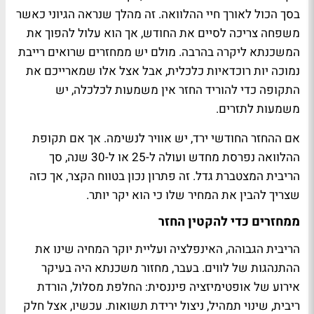
בסך הכול לאורך חיי ההלוואה. זה מהלך שנראה הגיוני כאשר
משפחה צריכה לסיים את החודש, אך הוא עלול להפוך את
המשכנתא ליקרה בהרבה. מולם יש ממחזרים שרואים רייבת
נמוכה יות רוכדאיות כלכלית, אבל אצל אלו שמארייכם את
התקופה כדי להוריד החזר אין משמעות לכלכלה, יש
משמעות לתזרים.
אם ההחזר החודשי ירד, יש אוויר לנשימה. אך אם תקופת
ההלוואה נפרסת מחדש ועולה ל-25 או ל-30 שנה, סך
הריבית המצטברת גדל. זה פתרון נכון בטווח הקצר, אך כזה
שצריך להבין את המחיר שלו כי הוא יקר יותר.
ממחזרים כדי להקטין החזר
הריבית הגבוהה, האינפלציה ועליית יוקר המחיה שינו את
ההתנהגות של לווים. בעבר, מחזור משכנתא היה בעיקר
אירוע של אופטימיזציה פיננסית: החלפת מסלול, הורדת
ריבית, שינוי תמהיל, ניצול ירידת תשואות. עכשיו, אצל חלק